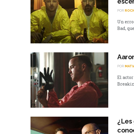
esce
POR
ROCI
Un erro
Bad, que
Aaron
POR
MATI
El actor
Breaking
¿Les 
conoc