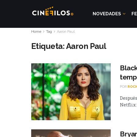
NOVEDADES
FE
Home
Tag
Aaron Paul
Etiqueta:
Aaron Paul
Black
temp
POR
ROCI
Después
Netflix:
Bryan