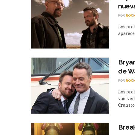
nueva
POR
ROCI
Los pro
aparece
Bryan
de W
POR
ROCI
Los pro
vuelven
Cranston
Break