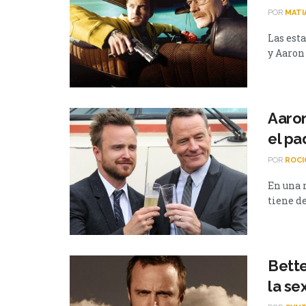
POR
MATI
Las est
y Aaron 
Aaro
el pa
POR
ROCI
En una 
tiene de
Bette
la se