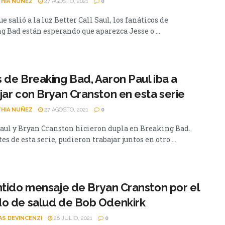
HIA NUÑEZ
27 AGOSTO, 2021
0
e salió a la luz Better Call Saul, los fanáticos de
g Bad están esperando que aparezca Jesse o ...
 de Breaking Bad, Aaron Paul iba a
jar con Bryan Cranston en esta serie
HIA NUÑEZ
27 AGOSTO, 2021
0
aul y Bryan Cranston hicieron dupla en Breaking Bad.
es de esta serie, pudieron trabajar juntos en otro ...
ntido mensaje de Bryan Cranston por el
o de salud de Bob Odenkirk
AS DEVINCENZI
28 JULIO, 2021
0