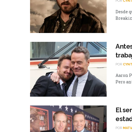
POR
CYNT
Desde qu
Breakin
Antes
traba
POR
CYNT
Aaron P
Pero ant
El se
estad
POR
MATI