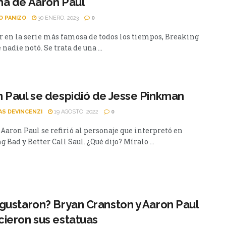
na de Aaron Paul
O PANIZO
30 ENERO, 2023
0
r en la serie más famosa de todos los tiempos, Breaking
 nadie notó. Se trata de una ...
 Paul se despidió de Jesse Pinkman
AS DEVINCENZI
19 AGOSTO, 2022
0
 Aaron Paul se refirió al personaje que interpretó en
 Bad y Better Call Saul. ¿Qué dijo? Míralo ...
gustaron? Bryan Cranston y Aaron Paul
ieron sus estatuas