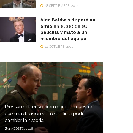
28 SEPTIEMBRE, 2022
Alec Baldwin disparó un
arma en el set de su
película y mató a un
miembro del equipo
22 OCTUBRE, 2021
Pressure: el tenso drama que demuestra
que una decisión sobre el clima podía
cambiar la historia
4 AGOSTO, 2026