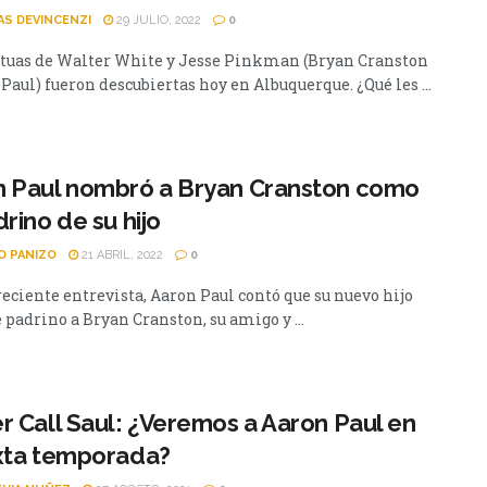
AS DEVINCENZI
29 JULIO, 2022
0
atuas de Walter White y Jesse Pinkman (Bryan Cranston
Paul) fueron descubiertas hoy en Albuquerque. ¿Qué les ...
n Paul nombró a Bryan Cranston como
drino de su hijo
O PANIZO
21 ABRIL, 2022
0
reciente entrevista, Aaron Paul contó que su nuevo hijo
 padrino a Bryan Cranston, su amigo y ...
r Call Saul: ¿Veremos a Aaron Paul en
xta temporada?