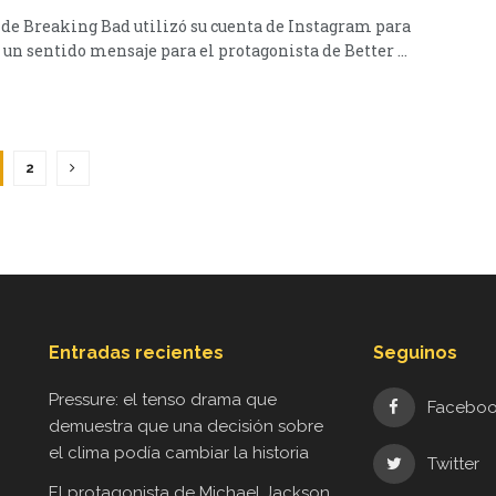
r de Breaking Bad utilizó su cuenta de Instagram para
 un sentido mensaje para el protagonista de Better ...
2
Entradas recientes
Seguinos
Pressure: el tenso drama que
Facebo
demuestra que una decisión sobre
el clima podía cambiar la historia
Twitter
El protagonista de Michael Jackson,