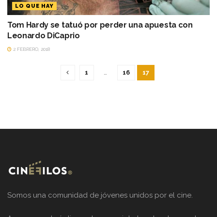
LO QUE HAY
Tom Hardy se tatuó por perder una apuesta con
Leonardo DiCaprio
2 FEBRERO, 2018
1
…
16
17
Somos una comunidad de jóvenes unidos por el cine.