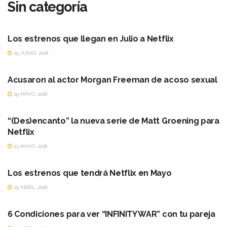
Sin categoría
DE QUÉ VA
Los estrenos que llegan en Julio a Netflix
25 JUNIO, 2018
LO QUE PASÓ
Acusaron al actor Morgan Freeman de acoso sexual
29 MAYO, 2018
DE QUÉ VA
“(Des)encanto” la nueva serie de Matt Groening para
Netflix
23 MAYO, 2018
AGENDA
Los estrenos que tendrá Netflix en Mayo
25 ABRIL, 2018
AVANT PREMIER
6 Condiciones para ver “INFINITY WAR” con tu pareja