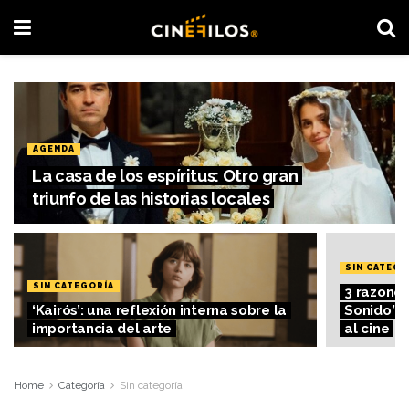
AGENDA
La casa de los espíritus: Otro gran
triunfo de las historias locales
SIN CATEGO
SIN CATEGORÍA
3 razones 
‘Kairós’: una reflexión interna sobre la
Sonido” c
importancia del arte
al cine
Home
Categoría
Sin categoría