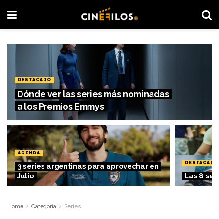
DESTACADO
Dónde ver las series más nominadas
a los Premios Emmys
AGENDA
DESTACADO
3 series argentinas para aprovechar en
Julio
Las 8 ser
Home
Categoría
Series