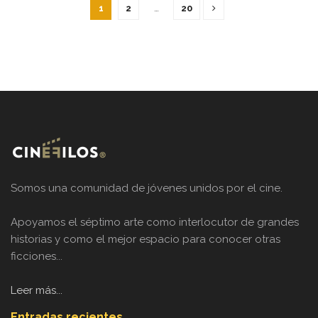
1
2
…
20
Somos una comunidad de jóvenes unidos por el cine.
Apoyamos el séptimo arte como interlocutor de grandes
historias y como el mejor espacio para conocer otras
ficciones...
Leer más...
Entradas recientes