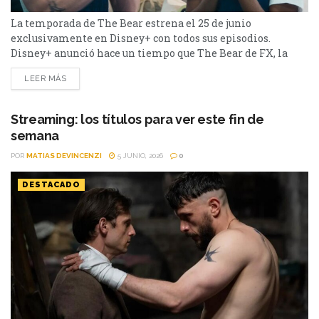
La temporada de The Bear estrena el 25 de junio
exclusivamente en Disney+ con todos sus episodios.
Disney+ anunció hace un tiempo que The Bear de FX, la
aclamada serie ganadora del premio Emmy®, estrenará su
LEER MÁS
quinta y última temporada el jueves 25 de junio
exclusivamente en Disney+. Los ocho episodios estarán
disponibles para ver en el
Streaming: los títulos para ver este fin de
servicio de streaming el mismo día de su lanzamiento. La
semana
noticia llega después del...
POR
MATIAS DEVINCENZI
5 JUNIO, 2026
0
DESTACADO