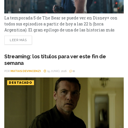
La temporada 5 de The Bear se puede ver en Disney+ con
todos sus episodios a partir de hoy a las 22 h (hora
Argentina). El gran epílogo de una de las historias más
celebradas de los últimos años estará disponible para las
LEER MÁS
audiencias. A partir de hoy a las 22 hs (Argentina) se puede
ver con todos sus episodios...
Streaming: los títulos para ver este fin de
semana
POR
MATIAS DEVINCENZI
19 JUNIO, 2026
0
DESTACADO