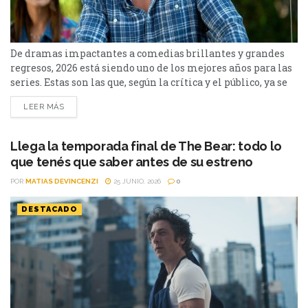
De dramas impactantes a comedias brillantes y grandes
regresos, 2026 está siendo uno de los mejores años para las
series. Estas son las que, según la crítica y el público, ya se
perfilan entre lo mejor de la temporada. Ingresamos en
LEER MÁS
julio, y desde Cinéfilos, escogimos las 10 mejores series del
2026. Pueden repasar el listado a continuación. 10. The...
Llega la temporada final de The Bear: todo lo
que tenés que saber antes de su estreno
POR
MATIAS DEVINCENZI
25 JUNIO, 2026
0
DESTACADO