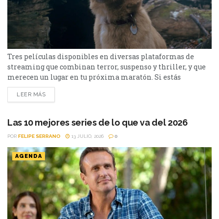
Tres películas disponibles en diversas plataformas de
streaming que combinan terror, suspenso y thriller, y que
merecen un lugar en tu próxima maratón. Si estás
buscando qué ver en streaming, hay tres películas muy
LEER MÁS
diferentes entre sí que llegaron a las principales
plataformas y merecen una oportunidad. Desde una
brillante sátira con humor negro y suspenso, pasando por
Las 10 mejores series de lo que va del 2026
una original...
POR
FELIPE SERRANO
13 JULIO, 2026
0
AGENDA