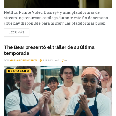
Netflix, Prime Video, Disney+ y más plataformas de
streaming renuevan catálogo durante este fin de semana.
¿Qué hay disponible para mirar? Las plataformas pisan
fuerte con una batería de lanzamientos que combinan
LEER MÁS
producciones locales y adaptaciones ambiciosas.
De Netflix a Disney+, pasando por Prime Video y HBO Max,
el menú tiene de todo. I Will Find You - Netflix Te
The Bear presentó el tráiler de su última
encontraré es una miniserie basada en...
temporada
POR
MATIAS DEVINCENZI
8 JUNIO, 2026
0
DESTACADO