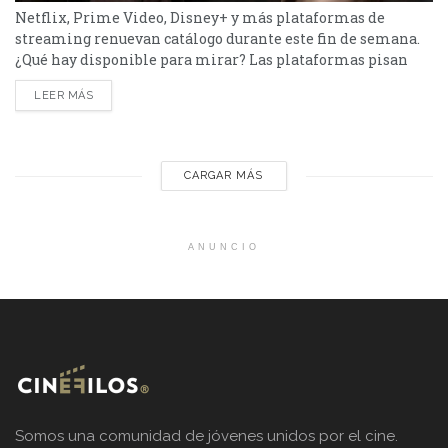
Netflix, Prime Video, Disney+ y más plataformas de
streaming renuevan catálogo durante este fin de semana.
¿Qué hay disponible para mirar? Las plataformas pisan
fuerte con una batería de lanzamientos que combinan
LEER MÁS
producciones locales y adaptaciones ambiciosas. De Netflix
a Disney+, pasando por Prime Video y HBO Max, el menú
tiene de todo. Half Man – HBO Max Es una...
CARGAR MÁS
ANUNCIO
Somos una comunidad de jóvenes unidos por el cine.