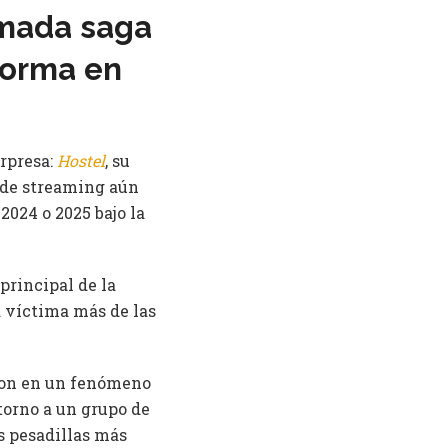
amada saga
forma en
orpresa:
Hostel
, su
a de streaming aún
 2024 o 2025
bajo la
 principal de la
a víctima más de las
eron en un fenómeno
torno a un grupo de
s pesadillas más