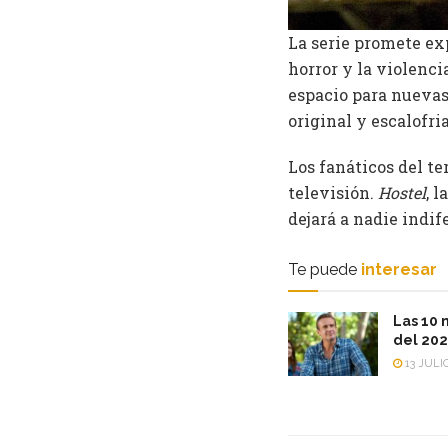
La serie promete exp
horror y la violenci
espacio para nuevas
original y escalofri
Los fanáticos del te
televisión.
Hostel
, 
dejará a nadie indif
Te puede
interesar
Las 10 
del 20
13 JULIO