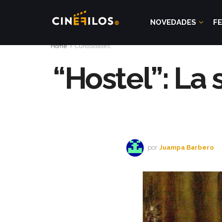
NOVEDADES
FE
Home
Curiosidades
“Hostel”: La
por
Juampa Barbero