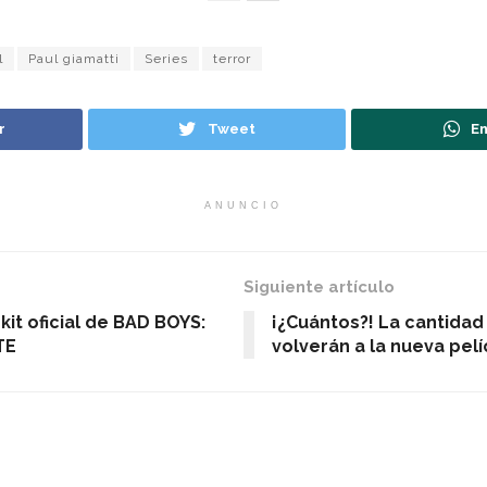
l
Paul giamatti
Series
terror
r
Tweet
En
ANUNCIO
Siguiente artículo
kit oficial de BAD BOYS:
¡¿Cuántos?! La cantida
TE
volverán a la nueva pel