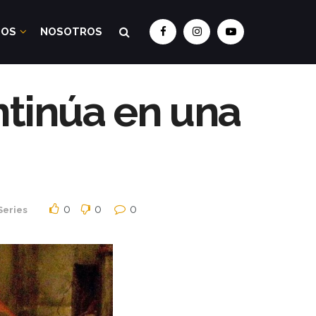
DOS
NOSOTROS
ntinúa en una
0
0
0
Series