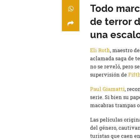
Todo march
de terror d
una escalo
Eli Roth
, maestro d
aclamada saga de te
no se reveló, pero s
supervisión de
Fift
Paul Giamatti
, reco
serie. Si bien su pa
macabras trampas o 
Las películas origin
del género, cautivan
turistas que caen e