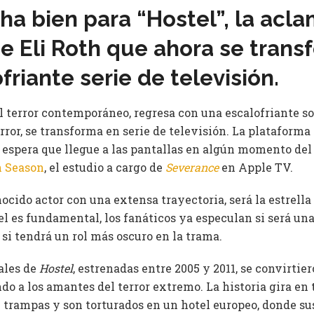
a bien para “Hostel”, la acl
e Eli
Roth que ahora se trans
friante serie de televisión.
el terror contemporáneo, regresa con una escalofriante s
rror, se transforma en serie de televisión. La plataform
e espera que llegue a las pantallas en algún momento del
h Season
, el estudio a cargo de
Severance
en Apple TV.
nocido actor con una extensa trayectoria, será la estrella
pel es fundamental, los fanáticos ya especulan si será un
si tendrá un rol más oscuro en la trama.
ales de
Hostel
, estrenadas entre 2005 y 2011, se convirti
do a los amantes del terror extremo. La historia gira en 
n trampas y son torturados en un hotel europeo, donde su