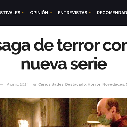
STIVALES
OPINIÓN
ENTREVISTAS
RECOMENDA
 saga de terror co
nueva serie
5 junio, 2024
en
Curiosidades
,
Destacado
,
Horror
,
Novedades
,