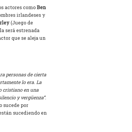
ros actores como
Ben
ombres irlandeses y
rley
(Juego de
la será estrenada
ctor que se aleja un
ara personas de cierta
ertamente lo era. La
o cristiano en una
ilencio y vergüenza”
.
o sucede por
 están sucediendo en