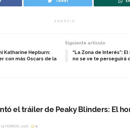
r
Tweet
En
ANUNCIO
Siguiente artículo
ni Katharine Hepburn:
“La Zona de Interés”: El
er con más Oscars de la
no se ve te perseguirá 
ntó el tráiler de Peaky Blinders: El 
19 FEBRERO, 2026
0