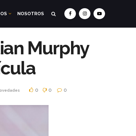
DOS
NOSOTROS
lian Murphy
ícula
0
0
0
ovedades