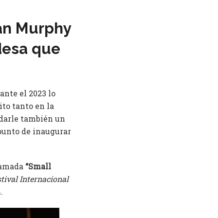
ian Murphy
desa que
ante el 2023 lo
to tanto en la
 darle también un
 punto de inaugurar
llamada
“Small
tival Internacional
.