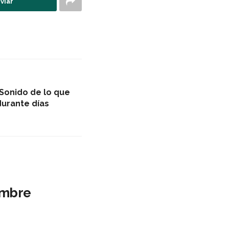
viar
 Sonido de lo que
durante días
hombre