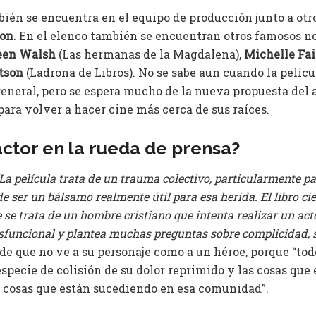
ién se encuentra en el equipo de producción junto a ot
mon
. En el elenco también se encuentran otros famosos n
een Walsh
(Las hermanas de la Magdalena),
Michelle Fai
tson
(Ladrona de Libros). No se sabe aun cuando la pelícu
eneral, pero se espera mucho de la nueva propuesta del a
ara volver a hacer cine más cerca de sus raíces.
actor en la rueda de prensa?
La película trata de un trauma colectivo, particularmente p
e ser un bálsamo realmente útil para esa herida. El libro ci
ue se trata de un hombre cristiano que intenta realizar un act
isfuncional y plantea muchas preguntas sobre complicidad, s
e que no ve a su personaje como a un héroe, porque “tod
specie de colisión de su dolor reprimido y las cosas que
 cosas que están sucediendo en esa comunidad”.