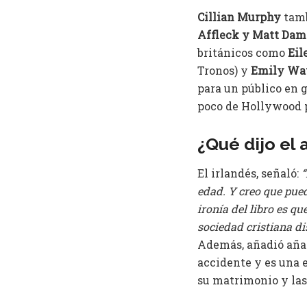
Cillian Murphy
tamb
Affleck y Matt Da
británicos como
Eil
Tronos) y
Emily Wa
para un público en g
poco de Hollywood p
¿Qué dijo el 
El irlandés, señaló:
“
edad. Y creo que pued
ironía del libro es q
sociedad cristiana d
Además, añadió añad
accidente y es una e
su matrimonio y las