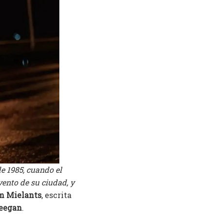
de 1985, cuando el
vento de su ciudad, y
m Mielants
, escrita
Keegan
.