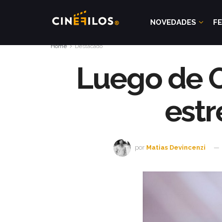
NOVEDADES
FE
Home
Destacado
Luego de O
estr
por
Matias Devincenzi