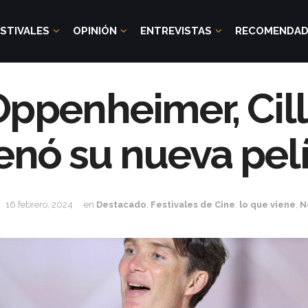
STIVALES
OPINIÓN
ENTREVISTAS
RECOMENDA
ppenheimer, Cil
enó su nueva pel
16 febrero, 2024
en
Destacado
,
Festivales de Cine
,
lo que viene
,
N