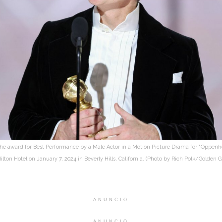
the award for Best Performance by a Male Actor in a Motion Picture Drama for "Oppenh
ilton Hotel on January 7, 2024 in Beverly Hills, California. (Photo by Rich Polk/Golden
ANUNCIO
ANUNCIO