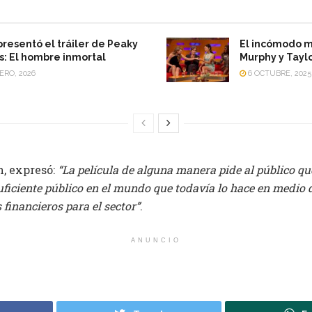
 presentó el tráiler de Peaky
El incómodo m
s: El hombre inmortal
Murphy y Taylo
ERO, 2026
6 OCTUBRE, 2025
, expresó:
“La película de alguna manera pide al público qu
uficiente público en el mundo que todavía lo hace en medio 
 financieros para el sector”
.
ANUNCIO