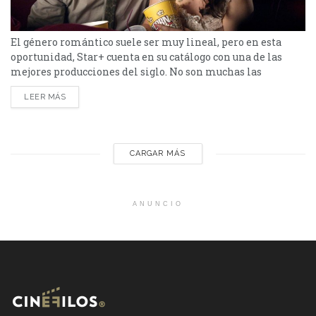
El género romántico suele ser muy lineal, pero en esta
oportunidad, Star+ cuenta en su catálogo con una de las
mejores producciones del siglo. No son muchas las
películas románticas que han trascendido en el cine. Pero
LEER MÁS
en esta oportunidad, desde Cinéfilos, te recomendamos
una que se encuentra en Star+: (500) Days of Summer; (500)
días juntos en España y (500) días...
CARGAR MÁS
ANUNCIO