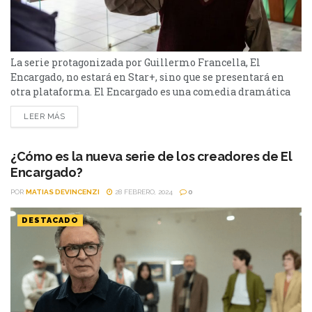
La serie protagonizada por Guillermo Francella, El
Encargado, no estará en Star+, sino que se presentará en
otra plataforma. El Encargado es una comedia dramática
argentina y fue el gran éxito de Star+ en el 2022 y 2023. La
LEER MÁS
serie sigue la historia de Eliseo que trabaja como
encargado en un importante edificio y, cada vez que los
dueños no están,...
¿Cómo es la nueva serie de los creadores de El
Encargado?
POR
MATIAS DEVINCENZI
28 FEBRERO, 2024
0
DESTACADO