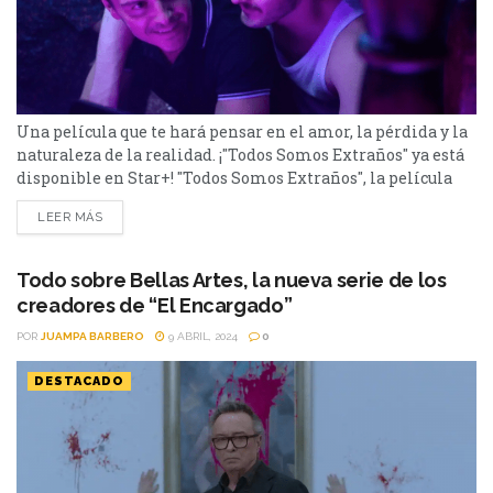
Una película que te hará pensar en el amor, la pérdida y la
naturaleza de la realidad. ¡"Todos Somos Extraños" ya está
disponible en Star+! "Todos Somos Extraños", la película
dirigida por Andrew Haigh, nos adentra en un relato
LEER MÁS
introspectivo sobre la soledad, el duelo y el poder
transformador del amor. Basada en la novela "Strangers"
de Taichi Yamada, la...
Todo sobre Bellas Artes, la nueva serie de los
creadores de “El Encargado”
POR
JUAMPA BARBERO
9 ABRIL, 2024
0
DESTACADO