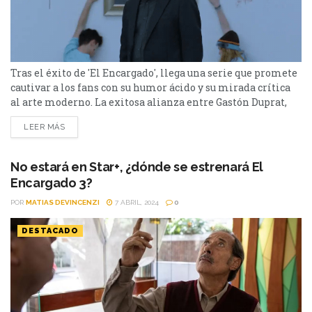
Tras el éxito de 'El Encargado', llega una serie que promete
cautivar a los fans con su humor ácido y su mirada crítica
al arte moderno. La exitosa alianza entre Gastón Duprat,
Mariano Cohn y Star+ continúa cosechando éxitos con el
LEER MÁS
lanzamiento de su nueva serie, "Bellas Artes". Tras el
triunfo de "El Encargado" y "Nada", la plataforma se
prepara...
No estará en Star+, ¿dónde se estrenará El
Encargado 3?
POR
MATIAS DEVINCENZI
7 ABRIL, 2024
0
DESTACADO