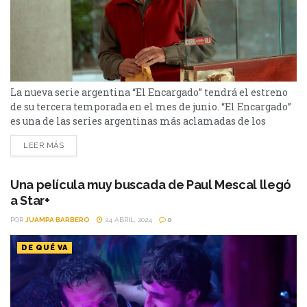
La nueva serie argentina “El Encargado” tendrá el estreno
de su tercera temporada en el mes de junio. “El Encargado”
es una de las series argentinas más aclamadas de los
últimos años y los fanáticos no pueden esperar al estreno
LEER MÁS
de su tercera temporada. La serie es una comedia
dramática argentina que gira en torno a Eliseo, un
encargado de...
Una película muy buscada de Paul Mescal llegó
a Star+
POR
JUAMPA BARBERO
24 ABRIL, 2024
0
DE QUÉ VA