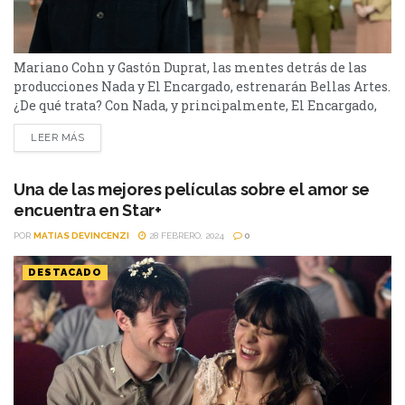
Mariano Cohn y Gastón Duprat, las mentes detrás de las
producciones Nada y El Encargado, estrenarán Bellas Artes.
¿De qué trata? Con Nada, y principalmente, El Encargado,
Mariano Cohn y Gastón Duprat regresaron a la primera
LEER MÁS
plana nacional. De la mano de Guillermo Francella, la
producción de la dupla para Star+, se convirtió en un éxito
total. Ahora, con la...
Una de las mejores películas sobre el amor se
encuentra en Star+
POR
MATIAS DEVINCENZI
28 FEBRERO, 2024
0
DESTACADO