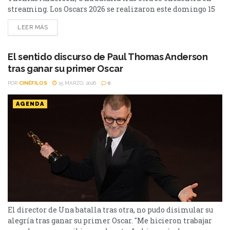
streaming. Los Oscars 2026 se realizaron este domingo 15
de marzo y tuvo varias películas que pelearon por las
LEER MÁS
estatuillas más preciadas. Una batalla tras otra le ganó la
pulseada como mejor película a Sinners, que tuvo 16
nominaciones, récord total para una...
El sentido discurso de Paul Thomas Anderson
tras ganar su primer Oscar
POR
CINÉFILOS
15 MARZO, 2026
0
AGENDA
El director de Una batalla tras otra, no pudo disimular su
alegría tras ganar su primer Oscar. "Me hicieron trabajar