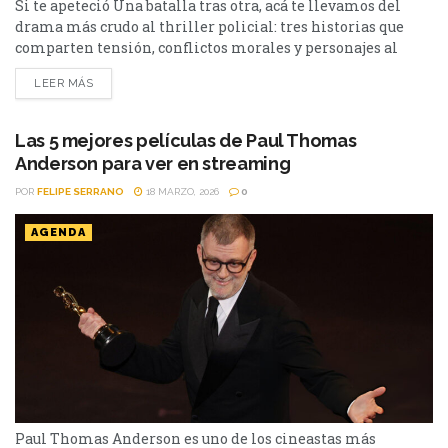
Si te apeteció Una batalla tras otra, acá te llevamos del
drama más crudo al thriller policial: tres historias que
comparten tensión, conflictos morales y personajes al
límite. El fenómeno de Una batalla tras otra no solo arrasó
LEER MÁS
en premios, también dejó una marca por su intensidad
política y emocional. La película dirigida por Paul Thomas
Anderson combina acción, drama...
Las 5 mejores películas de Paul Thomas
Anderson para ver en streaming
POR
FELIPE SERRANO
18 MARZO, 2026
0
AGENDA
Paul Thomas Anderson es uno de los cineastas más