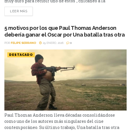
muy duro para recibir uno de estos", chicaneó a la
Academia mirando a su Premio Oscar. Luego
LEER MÁS
continuo:Comparto esto con un amigo mío, del otro lado de
las sombras, que está en un bar muy grande en el cielo
tomandoun...
5 motivos por los que Paul Thomas Anderson
debería ganar el Oscar por Una batalla tras otra
POR
FELIPE SERRANO
29 ENERO, 2026
0
DESTACADO
Paul Thomas Anderson lleva décadas consolidándose
como uno de los autores más singulares del cine
contemporáneo. Su último trabajo, Una batalla tras otra