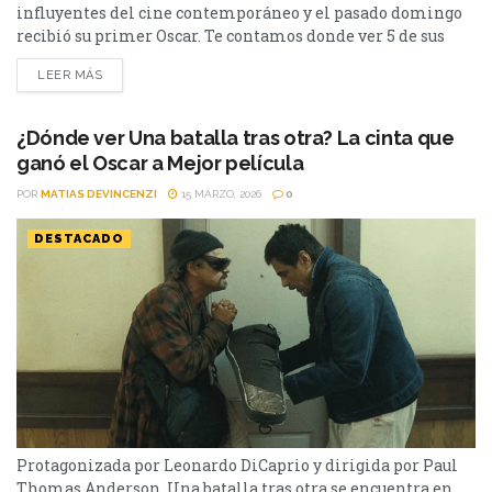
influyentes del cine contemporáneo y el pasado domingo
recibió su primer Oscar. Te contamos donde ver 5 de sus
mejores películas. 1. There Will Be Blood (2007) Disponible
LEER MÁS
en: Prime Video (alquiler) Probablemente su obra maestra.
Un retrato brutal sobre la ambición, el capitalismo y la
soledad, con un Daniel Day-Lewis...
¿Dónde ver Una batalla tras otra? La cinta que
ganó el Oscar a Mejor película
POR
MATIAS DEVINCENZI
15 MARZO, 2026
0
DESTACADO
Protagonizada por Leonardo DiCaprio y dirigida por Paul
Thomas Anderson, Una batalla tras otra se encuentra en