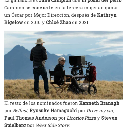
La ganadora es
Jane Campion
con
El poder del perro
.
Campion se convierte en la tercera mujer en ganar
un Óscar por Mejor Dirección, después de
Kathryn
Bigelow
en 2010 y
Chloé Zhao
en 2021.
El resto de los nominados fueron
Kenneth Branagh
por
Belfast
,
Ryusuke Hamaguchi
por
Drive my car
,
Paul Thomas Anderson
por
Licorice Pizza
y
Steven
Spielberg
por
West Side Story
.