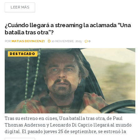
(One Battle After Another, 2025), lo vuelve a colocar en el
LEER MÁS
centro de la conversación cinematográfica de la
temporada, y estas son cinco razones por las que merece el
Oscar. 1. Una carrera que ya es una...
¿Cuándo llegará a streaming la aclamada “Una
batalla tras otra”?
POR
MATIAS DEVINCENZI
10 NOVIEMBRE, 2025
0
DESTACADO
Tras su estreno en cines, Una batalla tras otra, de Paul
Thomas Anderson y Leonardo Di Caprio llegará al mundo
digital. El pasado jueves 25 de septiembre, se estrenó la
décima cinta de Paul Thomas Anderson, Una Batalla Tras