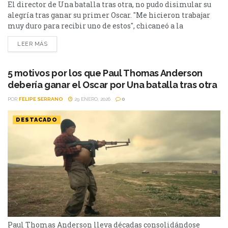
El director de Una batalla tras otra, no pudo disimular su
alegría tras ganar su primer Oscar. "Me hicieron trabajar
muy duro para recibir uno de estos", chicaneó a la
Academia mirando a su Premio Oscar. Luego
LEER MÁS
continuo:Comparto esto con un amigo mío, del otro lado de
las sombras, que está en un bar muy grande en el cielo
tomandoun...
5 motivos por los que Paul Thomas Anderson
debería ganar el Oscar por Una batalla tras otra
POR
FELIPE SERRANO
29 ENERO, 2026
0
DESTACADO
Paul Thomas Anderson lleva décadas consolidándose