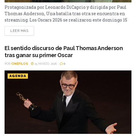
Protagonizada por Leonardo DiCaprio y dirigida por Paul
Thomas Anderson, Una batalla tras otra se encuentra en
streaming. Los Oscars 2026 se realizaron este domingo 15
de marzo y tuvo varias películas que pelearon por las
LEER MÁS
estatuillas más preciadas. Una batalla tras otra le ganó la
pulseada como mejor película a Sinners, que tuvo 16
nominaciones, récord total para una...
El sentido discurso de Paul Thomas Anderson
tras ganar su primer Oscar
POR
CINÉFILOS
15 MARZO, 2026
0
AGENDA