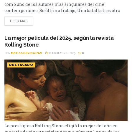
como uno de los autores más singulares del cine
contemporáneo. Su último trabajo, Una batalla tras otra
(One Battle After Another, 2025), lo vuelve a colocar en el
LEER MÁS
centro de la conversación cinematográfica de la
temporada, y estas son cinco razones por las que merece el
Oscar. 1. Una carrera que ya es una...
La mejor película del 2025, según la revista
Rolling Stone
POR
MATIAS DEVINCENZI
10 DICIEMBRE, 2025
0
DESTACADO
La prestigiosa Rolling Stone eligió lo mejor del año en
materia de cine y posicionó como número 1 a una de las