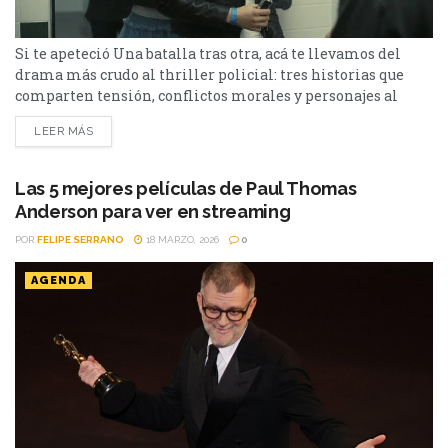
Si te apeteció Una batalla tras otra, acá te llevamos del
drama más crudo al thriller policial: tres historias que
comparten tensión, conflictos morales y personajes al
límite. El fenómeno de Una batalla tras otra no solo arrasó
LEER MÁS
en premios, también dejó una marca por su intensidad
política y emocional. La película dirigida por Paul Thomas
Anderson combina acción, drama...
Las 5 mejores películas de Paul Thomas
Anderson para ver en streaming
POR
FELIPE SERRANO
18 MARZO, 2026
0
AGENDA