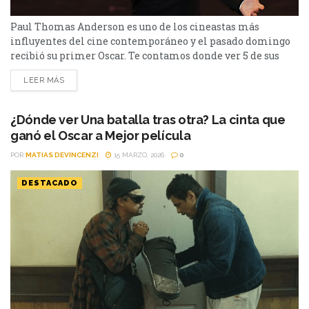
Paul Thomas Anderson es uno de los cineastas más
influyentes del cine contemporáneo y el pasado domingo
recibió su primer Oscar. Te contamos donde ver 5 de sus
mejores películas. 1. There Will Be Blood (2007) Disponible
LEER MÁS
en: Prime Video (alquiler) Probablemente su obra maestra.
Un retrato brutal sobre la ambición, el capitalismo y la
soledad, con un Daniel Day-Lewis...
¿Dónde ver Una batalla tras otra? La cinta que
ganó el Oscar a Mejor película
POR
MATIAS DEVINCENZI
15 MARZO, 2026
0
DESTACADO