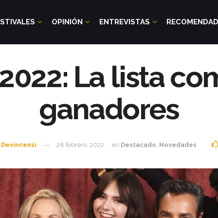
STIVALES
OPINIÓN
ENTREVISTAS
RECOMENDA
022: La lista co
ganadores
 Devincenzi
28 febrero, 2022
en
Destacado
,
Novedades