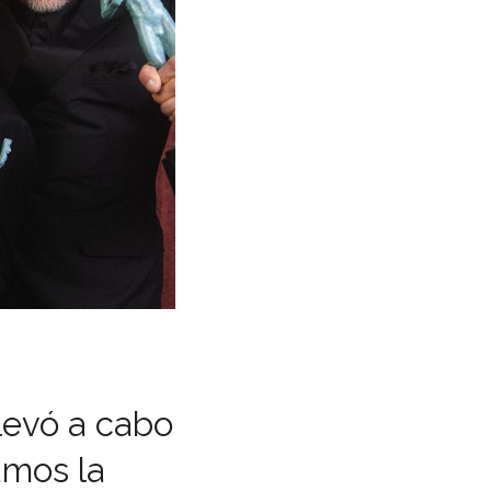
levó a cabo
amos la