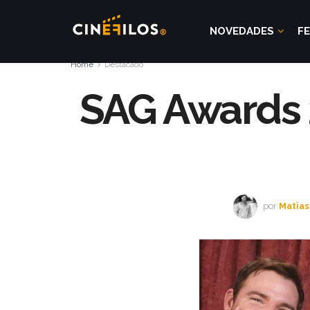
NOVEDADES
FE
Home
Destacado
SAG Awards 2
por
Matias