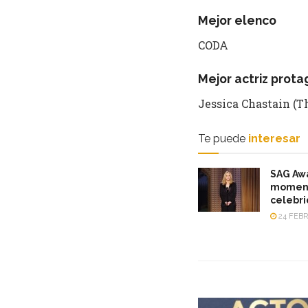
Mejor elenco
CODA
Mejor actriz prota
Jessica Chastain (
Te puede
interesar
SAG Awa
momento
celebri
24 FEBR