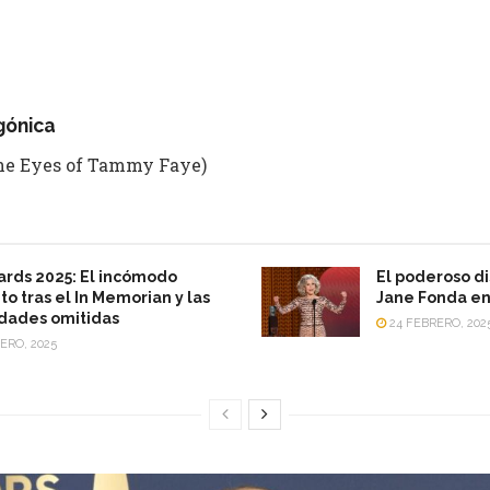
gónica
The Eyes of Tammy Faye)
rds 2025: El incómodo
El poderoso d
 tras el In Memorian y las
Jane Fonda en
dades omitidas
24 FEBRERO, 202
ERO, 2025