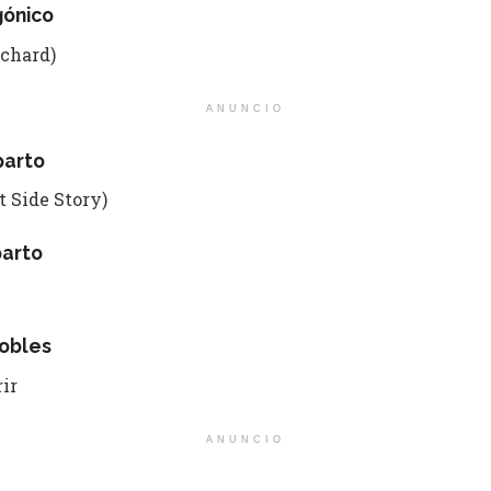
gónico
ichard)
ANUNCIO
parto
 Side Story)
parto
obles
ir
ANUNCIO