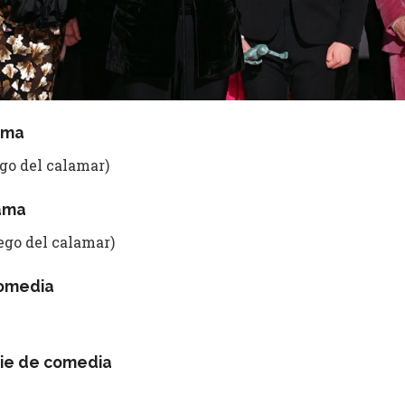
ama
ego del calamar)
rama
ego del calamar)
comedia
rie de comedia