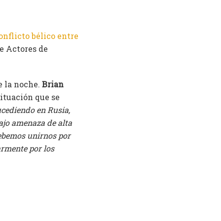
onflicto bélico entre
de Actores de
e la noche.
Brian
situación que se
ucediendo en Rusia,
bajo amenaza de alta
 debemos unirnos por
larmente por los