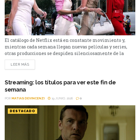
El catálogo de Netflix está en constante movimiento y,
mientras cada semana llegan nuevas películas y series,
otras producciones se despiden silenciosamente de la
plataforma. Esta vez, tres títulos muy diferentes entre sí
LEER MÁS
abandonarán el servicio en los próximos días: El bosque,
Sex and the City y Man to Man. Si todavía las tenías
pendientes o pensabas volver a verlas,...
Streaming: los títulos para ver este fin de
semana
POR
MATIAS DEVINCENZI
19 JUNIO, 2026
0
DESTACADO