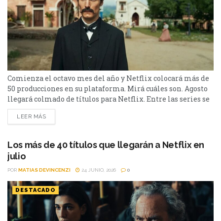
Comienza el octavo mes del año y Netflix colocará más de
50 producciones en su plataforma. Mirá cuáles son. Agosto
llegará colmado de títulos para Netflix. Entre las series se
destacan: Moria y la segunda parte de Cien Años de
LEER MÁS
Soledad, además de Toda la verdad de mis mentiras. Como
películas estarán Susurran tu nombre y las sagas clásicas
de...
Los más de 40 títulos que llegarán a Netflix en
julio
POR
MATIAS DEVINCENZI
24 JUNIO, 2026
0
DESTACADO