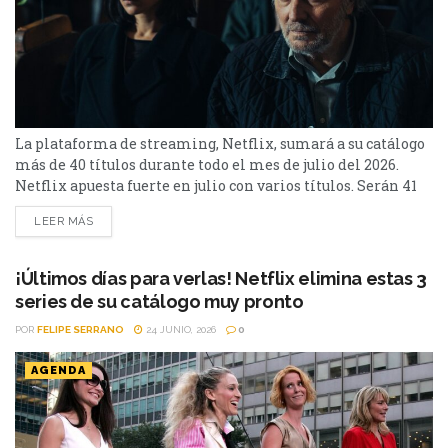
La plataforma de streaming, Netflix, sumará a su catálogo
más de 40 títulos durante todo el mes de julio del 2026.
Netflix apuesta fuerte en julio con varios títulos. Serán 41
en total, entre los que se destacan: La casa de la pradera,
LEER MÁS
Heartstopper Forever y Enola Holmes 3. La lista completa,
a continuación. Series Los peores vecinos del mundo...
¡Últimos días para verlas! Netflix elimina estas 3
series de su catálogo muy pronto
POR
FELIPE SERRANO
24 JUNIO, 2026
0
AGENDA