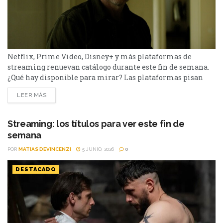
Netflix, Prime Video, Disney+ y más plataformas de
streaming renuevan catálogo durante este fin de semana.
¿Qué hay disponible para mirar? Las plataformas pisan
fuerte con una batería de lanzamientos que combinan
LEER MÁS
producciones locales y adaptaciones ambiciosas.
De Netflix a Disney+, pasando por Prime Video y HBO Max,
el menú tiene de todo. I Will Find You - Netflix Te
Streaming: los títulos para ver este fin de
encontraré es una miniserie basada en...
semana
POR
MATIAS DEVINCENZI
5 JUNIO, 2026
0
DESTACADO