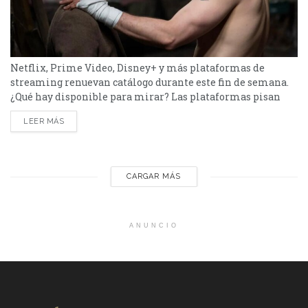
Netflix, Prime Video, Disney+ y más plataformas de
streaming renuevan catálogo durante este fin de semana.
¿Qué hay disponible para mirar? Las plataformas pisan
fuerte con una batería de lanzamientos que combinan
LEER MÁS
producciones locales y adaptaciones ambiciosas. De Netflix
a Disney+, pasando por Prime Video y HBO Max, el menú
tiene de todo. Half Man – HBO Max Es una...
CARGAR MÁS
ANUNCIO