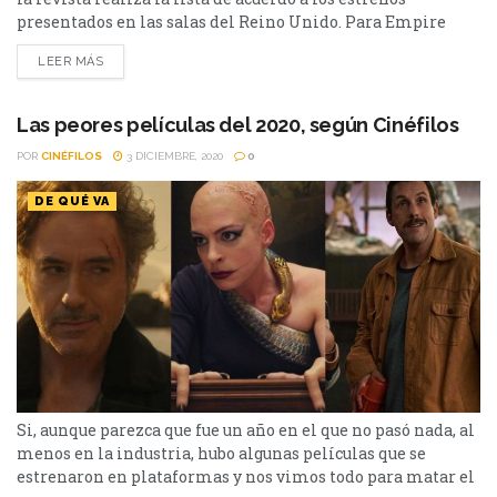
presentados en las salas del Reino Unido. Para Empire
Magazine estas son las mejores películas del 2020: 10- Jojo
LEER MÁS
Rabbit Jojo "Rabbit" Betzler (Roman Griffin Davis) es un
solitario niño alemán perteneciente a las Juventudes
Hitlerianas que ve su...
Las peores películas del 2020, según Cinéfilos
POR
CINÉFILOS
3 DICIEMBRE, 2020
0
DE QUÉ VA
Si, aunque parezca que fue un año en el que no pasó nada, al
menos en la industria, hubo algunas películas que se
estrenaron en plataformas y nos vimos todo para matar el