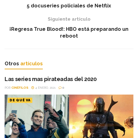
5 docuseries policiales de Netflix
Siguiente artículo
¡Regresa True Blood!: HBO está preparando un
reboot
Otros
artículos
Las series mas pirateadas del 2020
POR
CINÉFILOS
4 ENERO, 2021
0
DE QUÉ VA