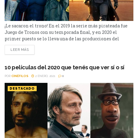
¡Le sacaron el trono! En el 2019 la serie más pirateada fue
Juego de Tronos con su temporada final, y en 2020 el
primer puesto se lo lleva una de las producciones del
momento: The Mandalorian. A continuación, el listado
LEER MÁS
completo: 10- The Flash 9- The Arrow 8- The Outsider 7-
The Walking Dead 6- Rick y Morty 5- Star...
10 películas del 2020 que tenés que ver sí o sí
POR
CINÉFILOS
2 ENERO, 2021
0
DESTACADO