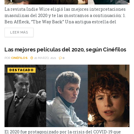
La revista Indie Wire eligió las mejores interpretaciones
masculinas del 2020 y te las mostramos a continuación: 1.
Ben Affleck, “The Way Back” Una antigua estrella del
baloncesto caída en desgracia y sumido en el terrible
LEER MÁS
mundo de las adicciones trata de volver al sendero correcto
como entrenador de un equipo de instituto cuya mayor
peculiaridad es estar compuesto por...
Las mejores películas del 2020, según Cinéfilos
POR
CINÉFILOS
20 MARZO, 2021
0
DESTACADO
El 2020 fue protagonizado por la crisis del COVID-19 que