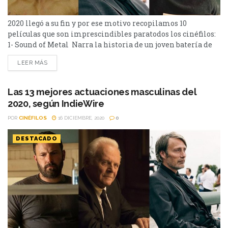
2020 llegó a su fin y por ese motivo recopilamos 10
películas que son imprescindibles paratodos los cinéfilos:
1- Sound of Metal Narra la historia de un joven batería de
una banda de música que comienza a perder la audición.
LEER MÁS
Dirigida por Darius Marder y protagonizada por Riz
Ahmed, Olivia Cooke, Mathieu Amalric, Tom Kemp. 2- Soul
¿Alguna vez te has preguntado de...
Las 13 mejores actuaciones masculinas del
2020, según IndieWire
POR
CINÉFILOS
16 DICIEMBRE, 2020
0
DESTACADO