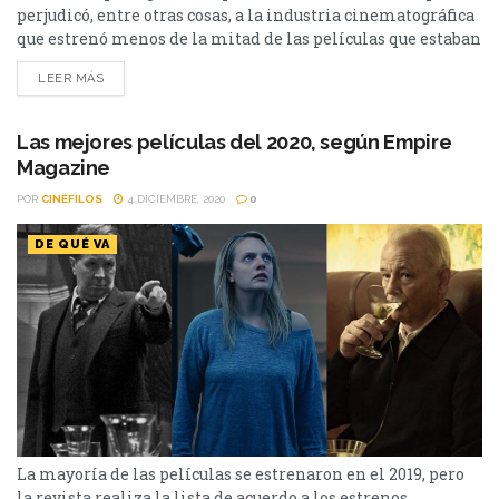
perjudicó, entre otras cosas, a la industria cinematográfica
que estrenó menos de la mitad de las películas que estaban
planeadas para este año. Destacamos las mejores de las que
LEER MÁS
lograron estrenarse de distintas formas. 'Nomadland'
Ganadora de el León de Oro en el Festival de Venecia 2020,
'Nomadland' se ha...
Las mejores películas del 2020, según Empire
Magazine
POR
CINÉFILOS
4 DICIEMBRE, 2020
0
DE QUÉ VA
La mayoría de las películas se estrenaron en el 2019, pero
la revista realiza la lista de acuerdo a los estrenos