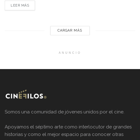
tiempo en este año tan particular. En nuestra cuenta de
LEER MÁS
Instagram, que durante la cuarentena llegó al millón de
seguidores, compartimos una encuesta sobre las peores
películas...
CARGAR MÁS
ANUNCIO
Somos una comunidad de jóvenes unidos por el cine.
Apoyamos el séptimo arte como interlocutor de grandes
historias y como el mejor espacio para conocer otras