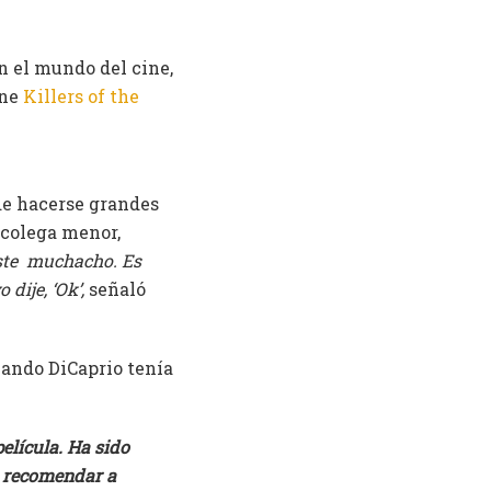
n el mundo del cine,
ene
Killers of the
e hacerse grandes
 colega menor,
 este muchacho. Es
dije, ‘Ok’,
señaló
cuando DiCaprio tenía
elícula. Ha sido
, recomendar a