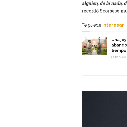
alguien, de la nada, 
recordó Scorsese mu
Te puede
interesar
Una joy
abandon
tiempo 
12 MAYO