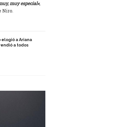
 muy, muy especial«
,
 Niro.
 elogió a Ariana
rendió a todos