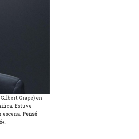
Gilbert Grape) en
ífica. Estuve
n escena.
Pensé
ó«.