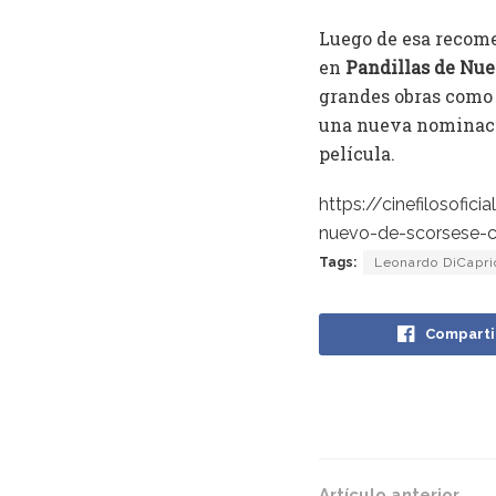
Luego de esa recome
en
Pandillas de Nue
grandes obras com
una nueva nominació
película.
https://cinefilosofi
nuevo-de-scorsese-c
Tags:
Leonardo DiCapri
Comparti
Artículo anterior