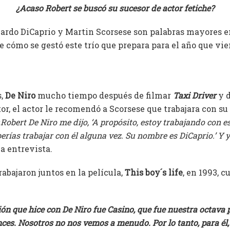
¿Acaso Robert se buscó su sucesor de actor fetiche?
nardo DiCaprio y Martin Scorsese son palabras mayores e
e cómo se gestó este trío que prepara para el año que vi
s,
De Niro
mucho tiempo después de filmar
Taxi Driver
y d
or, el actor le recomendó a Scorsese que trabajara con su
«
Robert De Niro me dijo, ‘A propósito, estoy trabajando con
rías trabajar con él alguna vez. Su nombre es DiCaprio.’ Y yo 
a entrevista.
rabajaron juntos en la película,
This boy´s life
, en 1993, 
ón que hice con De Niro fue Casino, que fue nuestra octava p
nces. Nosotros no nos vemos a menudo. Por lo tanto, para él