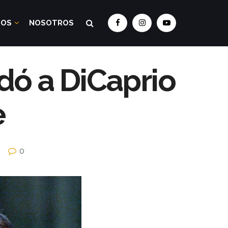
DOS
NOSOTROS
dó a DiCaprio
e
0