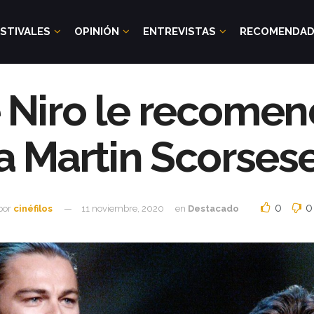
STIVALES
OPINIÓN
ENTREVISTAS
RECOMENDA
e Niro le recomen
a Martin Scorses
0
0
por
cinéfilos
11 noviembre, 2020
en
Destacado