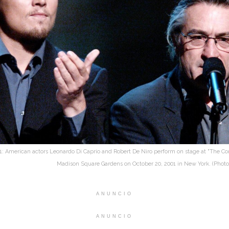
merican actors Leonardo Di Caprio and Robert De Niro perform on stage at "The Conc
Madison Square Gardens on October 20, 2001 in New York. (Phot
ANUNCIO
ANUNCIO