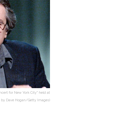
ert for New York City" held at
o by Dave Hogan/Getty Images)