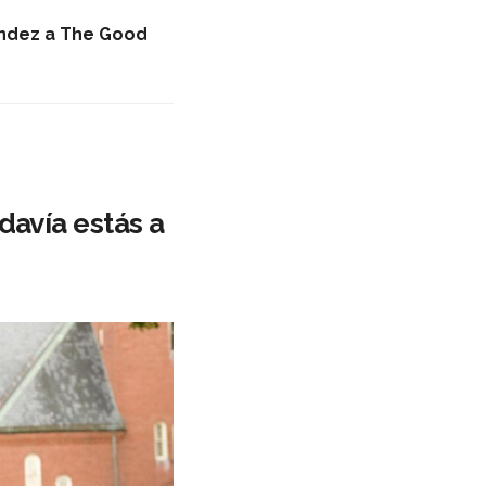
endez a The Good
davía estás a