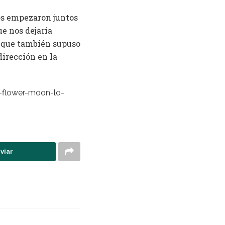
os empezaron juntos
ue nos dejaría
que también supuso
dirección en la
e-flower-moon-lo-
viar