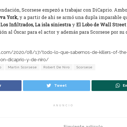
ndación, Scorsese empezó a trabajar con DiCaprio. Amb
va York,
y a partir de ahi se armó una dupla imparable q
o
Los Infiltrados, La isla siniestra
y
El Lobo de Wall Street
n al Óscar para el actor y además para Scorsese por su 
cial.com/2020/08/17/todo-lo-que-sabemos-de-killers-of-th
on-dicaprio-y-de-niro/
o
Martin Scorsese
Robert De Niro
Scorsese
r
Tweet
En
ANUNCIO
Siguiente artículo