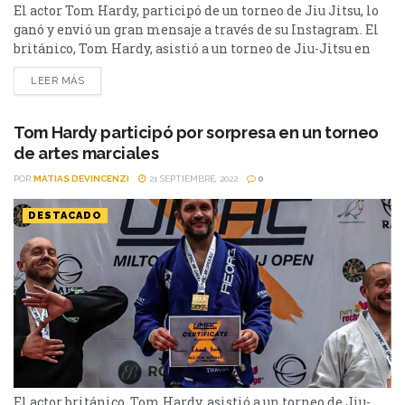
El actor Tom Hardy, participó de un torneo de Jiu Jitsu, lo
ganó y envió un gran mensaje a través de su Instagram. El
británico, Tom Hardy, asistió a un torneo de Jiu-Jitsu en
Milton Keynes. Su participación fue una sorpresa para
LEER MÁS
propios y extraños. Además de ser muy amable con todos
los participantes, se colgó la medalla de oro...
Tom Hardy participó por sorpresa en un torneo
de artes marciales
POR
MATIAS DEVINCENZI
21 SEPTIEMBRE, 2022
0
DESTACADO
El actor británico, Tom Hardy, asistió a un torneo de Jiu-