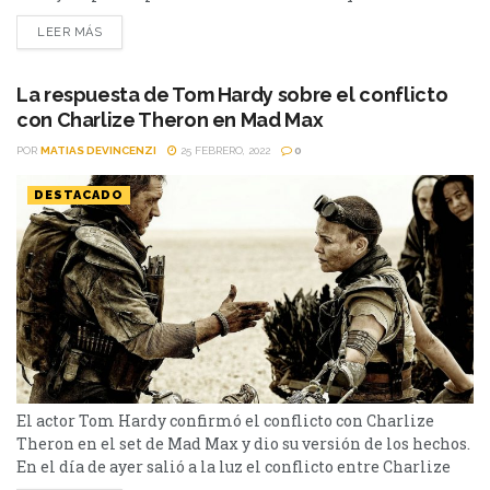
convirtieron en grandes éxitos. Sin embargo, algunos de
LEER MÁS
sus largometrajes más aplaudidos fueron los que dirigió
Christopher Nolan o pertenecientes al mundo de Venom,
ya que se convirtieron en éxitos de taquilla. Uno...
La respuesta de Tom Hardy sobre el conflicto
con Charlize Theron en Mad Max
POR
MATIAS DEVINCENZI
25 FEBRERO, 2022
0
DESTACADO
El actor Tom Hardy confirmó el conflicto con Charlize
Theron en el set de Mad Max y dio su versión de los hechos.
En el día de ayer salió a la luz el conflicto entre Charlize
Theron y Tom Hardy en Mad Max: furia en el camino. Todo