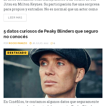
Jitsu en Milton Keynes. Su participación fue una sorpresa
para propios y extraños. No es normal que un actor como
Tom Hardy arriesgue su cuerpo fuera de un rodaje. Uno de
LEER MÁS
los protagonistas de Peaky Blinders se hizo presente en
torneo de Jiu-Jitsu en Milton Keynes, una ciudad del
Reino...
5 datos curiosos de Peaky Blinders que seguro
no conocés
POR
ROCIO PANIZO
28 JULIO, 2022
0
DESTACADO
En Cinéfilos, te contamos algunos datos que seguramente