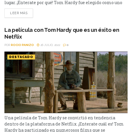
lugar. ¡Enterate por qué! Tom Hardy fue elegido como uno
de los actores más difíciles de entender, en cuestión de
LEER MÁS
acentos. Recientemente, Preply hizo una encuesta sobre el
uso de subtítulos (incluso, para las propias obras de habla
inglesa). Los resultados...
La película con Tom Hardy que es un éxito en
Netflix
POR
ROCIO PANIZO
26 JULIO, 2022
0
DESTACADO
Una película de Tom Hardy se convirtió en tendencia
dentro de la plataforma de Netflix. ¡Enterate cuál es! Tom
Hardy ha participado en numerosos films que se