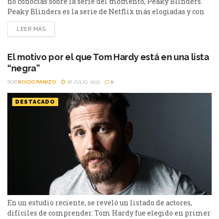
no conocías sobre la serie del momento, Peaky Blinders.
Peaky Blinders es la serie de Netflix más elogiadas y con
mayor cantidad de fanáticos de todo el catálogo. Con el
LEER MÁS
estreno de la temporada final, surgieron algunos datos
curiosos sobre la serie y sus protagonistas. En Cinéfilos,
recopilamos algunos de ellos. ¡Conócelos!...
El motivo por el que Tom Hardy está en una lista
“negra”
POR
ROCIO PANIZO
26 JULIO, 2022
0
DESTACADO
En un estudio reciente, se reveló un listado de actores,
difíciles de comprender. Tom Hardy fue elegido en primer