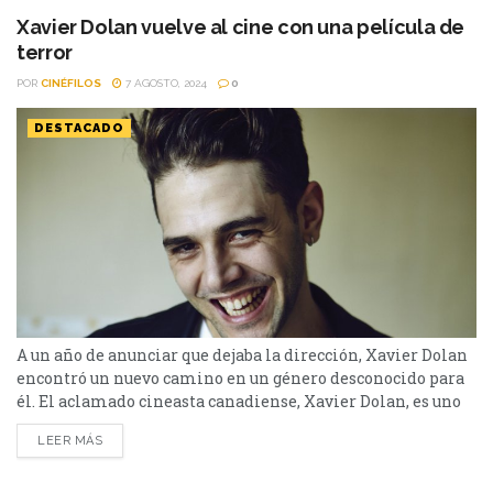
Xavier Dolan vuelve al cine con una película de
terror
POR
CINÉFILOS
7 AGOSTO, 2024
0
DESTACADO
A un año de anunciar que dejaba la dirección, Xavier Dolan
encontró un nuevo camino en un género desconocido para
él. El aclamado cineasta canadiense, Xavier Dolan, es uno
de los directores más creativos y provocativos de su
LEER MÁS
generación. Con sus thrillers psicológicos y sus películas de
amor supo conquistar a la audiencia y ser apadrinado por