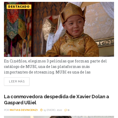
DESTACADO
En Cinéfilos, elegimos 3 películas que forman parte del
catálogo de MUBI, una de las plataformas más
importantes de streaming. MUBI es una de las
plataformas de streaming con mejor valoración en el
LEER MÁS
mercado, alabada por grandes directores de cine (como
Martin Scorsese) y que se ha popularizado mucho en el
último tiempo. Al tener un gran catálogo que abarca...
La conmovedora despedida de Xavier Dolan a
Gaspard Ulliel
POR
MATIAS DEVINCENZI
19 ENERO, 2022
0