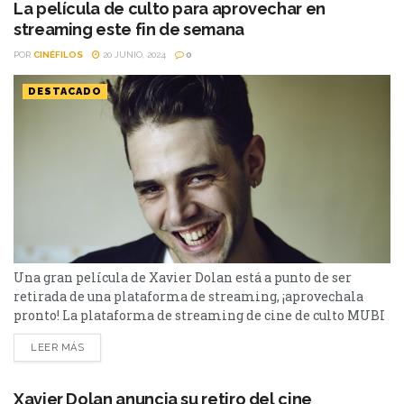
los festivales de...
La película de culto para aprovechar en
streaming este fin de semana
POR
CINÉFILOS
20 JUNIO, 2024
0
DESTACADO
Una gran película de Xavier Dolan está a punto de ser
retirada de una plataforma de streaming, ¡aprovechala
pronto! La plataforma de streaming de cine de culto MUBI
ofrece un catálogo repleto de grandes películas de todos los
LEER MÁS
tiempos y los renueva de forma semanal. El próximo 23 de
junio se retira de la plataforma una película del cineasta
canadiense...
Xavier Dolan anuncia su retiro del cine