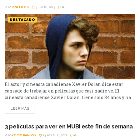
POR
CINÉFILOS
5 JULIO, 2023
0
DESTACADO
El actor y cineasta canadiense Xavier Dolan dice estar
cansado de trabajar en películas que casi nadie ve. El
cineasta canadiense Xavier Dolan, tiene sólo 34 años y ha
cosechado éxito con películas como Los Amores
LEER MÁS
Imaginarios, Laurence Anyways, Mommy y Tom en la
granja, entre otras. Fue considerado el niño mimado del
prestigioso Festival de Cannes, donde ha obtenido
3 películas para ver en MUBI este fin de semana
importantes premios que potenciaron su...
POR
ROCIO PANIZO
14 AGOSTO, 2022
0