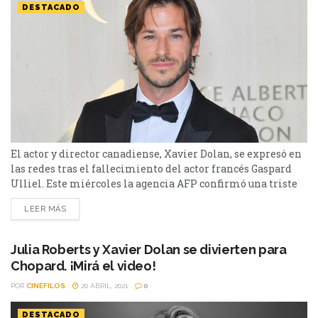
DESTACADO
El actor y director canadiense, Xavier Dolan, se expresó en
las redes tras el fallecimiento del actor francés Gaspard
Ulliel. Este miércoles la agencia AFP confirmó una triste
noticia. El actor francés Gaspard Ulliel falleció tras sufrir
LEER MÁS
un accidente mientras se encontraba esquiando. Tenía 37
años y sufrió un fuerte traumatismo craneal tras chocar
contra otro esquiador en la estación de...
Julia Roberts y Xavier Dolan se divierten para
Chopard. ¡Mirá el video!
POR
CINÉFILOS
20 ABRIL, 2021
0
DESTACADO