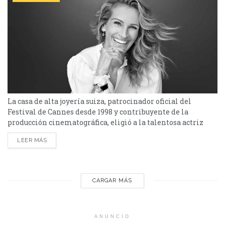
La casa de alta joyería suiza, patrocinador oficial del
Festival de Cannes desde 1998 y contribuyente de la
producción cinematográfica, eligió a la talentosa actriz
Julia Roberts para protagonizar su campaña. Caroline
LEER MÁS
Scheufele, directora creativa de Chopard, le pidió a la
actriz estadounidense Julia Roberts que se convirtiera en
el rostro de la mujer Happy Sport para lanzar las nuevas
versiones de este reloj que también se ha convertido...
CARGAR MÁS
ANUNCIO