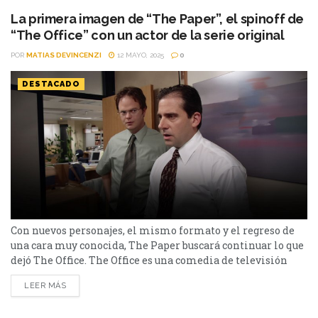
la vida del día a...
La primera imagen de “The Paper”, el spinoff de
“The Office” con un actor de la serie original
POR
MATIAS DEVINCENZI
12 MAYO, 2025
0
DESTACADO
Con nuevos personajes, el mismo formato y el regreso de
una cara muy conocida, The Paper buscará continuar lo que
dejó The Office. The Office es una comedia de televisión
estadounidense emitida por la cadena NBC. Creada como
LEER MÁS
una adaptación por Greg Daniels de la serie británica del
mismo nombre, se trata de un falso documental que sigue