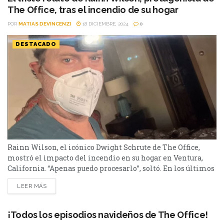
The Office, tras el incendio de su hogar
POR
MATIAS DEVINCENZI
18 DICIEMBRE, 2024
0
DESTACADO
Rainn Wilson, el icónico Dwight Schrute de The Office,
mostró el impacto del incendio en su hogar en Ventura,
California. “Apenas puedo procesarlo”, soltó. En los últimos
meses, en Ventura California, un incendio azotó el lugar y
LEER MÁS
varias familias perdieron su hogar. Entre ellos, se encontró
el actor Rainn Wilson, protagonista de The Office. ¿Qué dijo
el actor? En un...
¡Todos los episodios navideños de The Office!