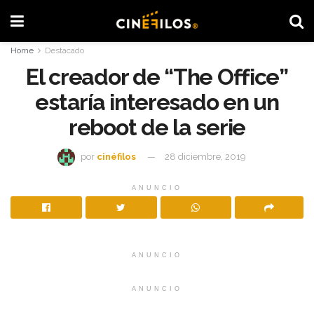
Home
Destacado
El creador de “The Office”
estaría interesado en un
reboot de la serie
por
cinéfilos
28 diciembre, 2019
ANUNCIO
ANUNCIO
ANUNCIO