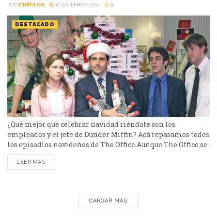
POR
CINÉFILOS
17 DICIEMBRE, 2024
0
DESTACADO
¿Qué mejor que celebrar navidad riéndote con los
empleados y el jefe de Dunder Miffin? Acá repasamos todos
los episodios navideños de The Office Aunque The Office se
estrenó hace años, siempre fue una de las sitcoms más
LEER MÁS
elegidas. Una serie de comedia que nos brindó grandes
temporadas e inolvidables personajes, como el gran
Michael Scott interpretado por Steve Carell....
CARGAR MÁS