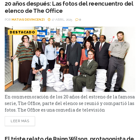
la vida del día a...
20 años después: Las fotos del reencuentro del
elenco de The Office
POR
MATIAS DEVINCENZI
17 ABRIL, 2025
0
DESTACADO
En conmemoración de los 20 años del estreno de la famosa
serie, The Office, parte del elenco se reunió y compartió las
fotos. The Office es una comedia de televisión
estadounidense emitida por la cadena NBC. Creada como
LEER MÁS
una adaptación por Greg Daniels de la serie británica del
mismo nombre, se trata de un falso documental que sigue
la vida del día a...
El triste relato de Rainn Wilson, protagonista de