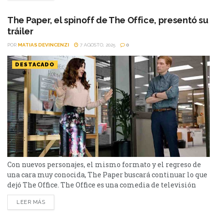
se trata de un falso documental que sigue la vida del día a
día de...
The Paper, el spinoff de The Office, presentó su
tráiler
POR
MATIAS DEVINCENZI
7 AGOSTO, 2025
0
DESTACADO
Con nuevos personajes, el mismo formato y el regreso de
una cara muy conocida, The Paper buscará continuar lo que
dejó The Office. The Office es una comedia de televisión
estadounidense emitida por la cadena NBC. Creada como
LEER MÁS
una adaptación por Greg Daniels de la serie británica del
mismo nombre, se trata de un falso documental que sigue