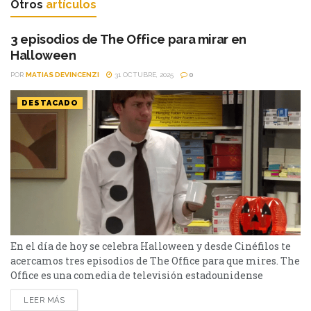
Otros
artículos
3 episodios de The Office para mirar en
Halloween
POR
MATIAS DEVINCENZI
31 OCTUBRE, 2025
0
DESTACADO
En el día de hoy se celebra Halloween y desde Cinéfilos te
acercamos tres episodios de The Office para que mires. The
Office es una comedia de televisión estadounidense
emitida por la cadena NBC. Creada como una adaptación
LEER MÁS
por Greg Daniels de la serie británica del mismo nombre,