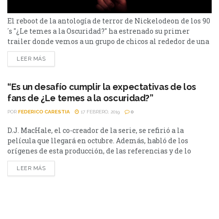
El reboot de la antología de terror de Nickelodeon de los 90
´s "¿Le temes a la Oscuridad?" ha estrenado su primer
trailer donde vemos a un grupo de chicos al rededor de una
fogata para contar historias para la sociedad de
LEER MÁS
medianoche. Mira el teaser aquí:
https://www.youtube.com/watch?
v=veHdipYrr84&feature=youtu.be&fbclid=IwAR1SLjhH4Sp
“Es un desafío cumplir la expectativas de los
Hasta el momento se sabe que la serie fue escrita
fans de ¿Le temes a la oscuridad?”
por BenDavid Grabinski, quien en una entrevista...
POR
FEDERICO CARESTIA
17 FEBRERO, 2019
0
D.J. MacHale, el co-creador de la serie, se refirió a la
ENTREVISTAS
película que llegará en octubre. Además, habló de los
orígenes de esta producción, de las referencias y de lo
difícil que fue armar el casting Ahora que se confirmó que
LEER MÁS
¿Le temes a la oscuridad?, el clásico de terror infantil que
alguna vez vimos en Nickelodeon hace 20 años tendrá una
serie y...