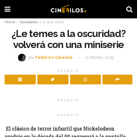
Home
Novedades
lo que viene
¿Le temes a la oscuridad?
volverá con una miniserie
por
Federico Carestia
15 febrero, 2019
ANUNCIO
ANUNCIO
ANUNCIO
El clásico de terror infantil que Nickelodeon
produjo en la década del 90 regresará a la pantalla