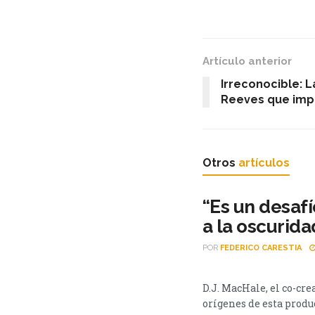
Artículo anterior
Irreconocible: 
Reeves que imp
Otros
artículos
“Es un desafí
a la oscurida
POR
FEDERICO CARESTIA
ENTREVISTAS
D.J. MacHale, el co-cre
orígenes de esta produc