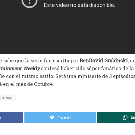
sabe que la serie fue escrita por
BenDavid Grabinski
, q
rtainment Weekly
confesó haber sido súper fanático de la s
e con el mismo estilo. Será una miniserie de 3 episodio
á en el mes de Octubre.
curidad
r
Tweet
En