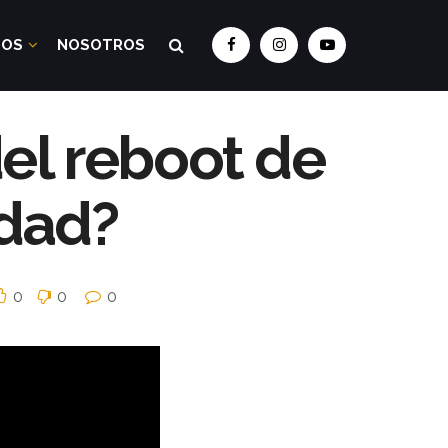
DOS
NOSOTROS
del reboot de
idad?
0
0
0