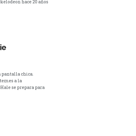
ickelodeon hace 20 años
ie
 pantalla chica.
 temes a la
cHale se prepara para