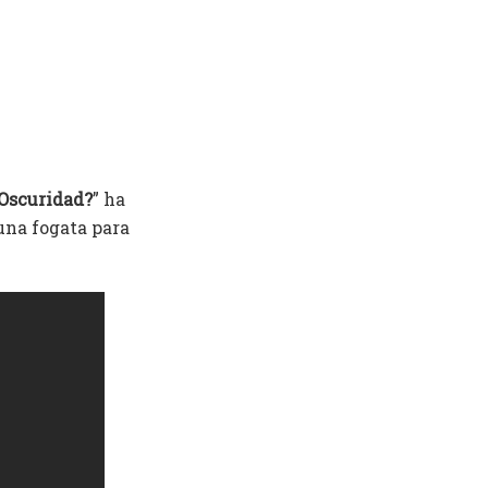
 Oscuridad?
” ha
una fogata para