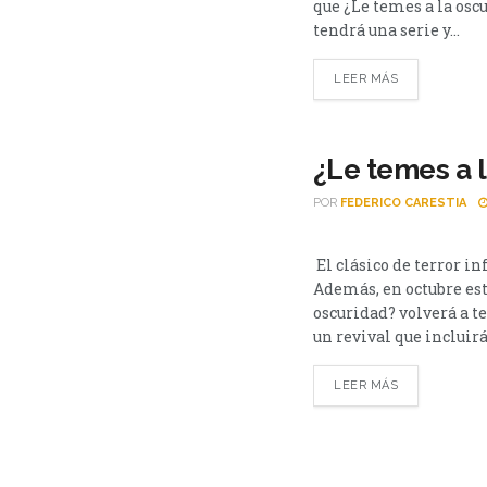
que ¿Le temes a la osc
tendrá una serie y...
LEER MÁS
¿Le temes a 
POR
FEDERICO CARESTIA
LO QUE VIENE
El clásico de terror in
Además, en octubre est
oscuridad? volverá a t
un revival que incluirá
LEER MÁS