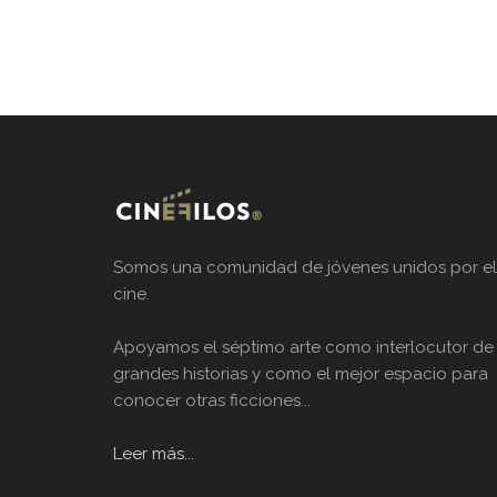
Somos una comunidad de jóvenes unidos por el
cine.
Apoyamos el séptimo arte como interlocutor de
grandes historias y como el mejor espacio para
conocer otras ficciones...
Leer más...