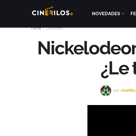
NOVEDADES
FE
Home
Destacado
Nickelodeon 
¿Le 
por
cinéfilo