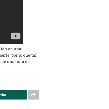
uien en una
erie, por lo que tal
s de una hora de
viar