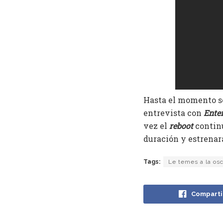
Hasta el momento se 
entrevista con
Ente
vez el
reboot
continú
duración y estrenar
Tags:
Le temes a la os
Comparti