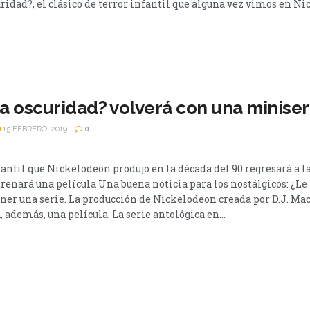
uridad?, el clásico de terror infantil que alguna vez vimos en N
la oscuridad? volverá con una miniser
15 FEBRERO, 2019
0
fantil que Nickelodeon produjo en la década del 90 regresará a la
renará una película Una buena noticia para los nostálgicos: ¿Le
ener una serie. La producción de Nickelodeon creada por D.J. Ma
, además, una película. La serie antológica en...