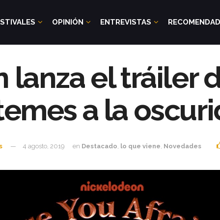
STIVALES
OPINIÓN
ENTREVISTAS
RECOMENDA
lanza el tráiler 
temes a la oscur
s
4 agosto, 2019
en
Destacado
,
lo que viene
,
Novedades