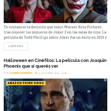
Te contamos la decisión que tomó Warner Bros Pictures
tras conocer los números de Joker 2 en las salas de cine. La
película de Todd Phillips sobre Joker fue un éxito en 2019 y
la expectativa por la segunda entrega era alta. Joker: Folie
LEER MÁS
à Deux o Joker 2 fue estrenada mundialmente en la última
edición del Festival de Cannes,...
Halloween en Cinéfilos: La película con Joaquin
Phoenix que sí querés ver
POR
JUAMPA BARBERO
13 OCTUBRE, 2024
0
AMAZON PRIME VIDEO