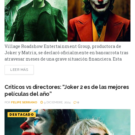
Village Roadshow Entertainment Group, productora de
Joker y Matrix, se declaró oficialmente en bancarrota tras
atravesar meses de una grave situación financiera. Esta
semana trajo una triste noticia para los fanáticos de Joker
LEER MÁS
y Matrix. La productora Village Roadshow Entertainment
Group se declaró en bancarrota. La firma, hogar también de
Ocean’s Eleven, La Gran Aventura Lego y Wonka, lo
Críticos vs directores: “Joker 2 es de las mejores
oficializó...
películas del año”
POR
FELIPE SERRANO
9 DICIEMBRE, 2024
0
DESTACADO