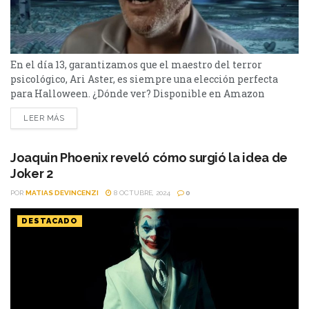
En el día 13, garantizamos que el maestro del terror
psicológico, Ari Aster, es siempre una elección perfecta
para Halloween. ¿Dónde ver? Disponible en Amazon
Prime Video. Ideal si te gustó: Halloween, It
LEER MÁS
Follows o Mulholland Drive. No apta para: Quienes sufran
de insomnio crónico. ¿Más data buena para Halloween?
“Beau is Afraid” marca la reunión entre el reconocido actor
Joaquin Phoenix reveló cómo surgió la idea de
Joaquin Phoenix y...
Joker 2
POR
MATIAS DEVINCENZI
8 OCTUBRE, 2024
0
DESTACADO