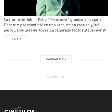
La trama de Joker: Folie à Deux nació gracias a Joaquin
Phoenix y se convirtió en una producción caótica. ¿Qué
pasó? La secuela de Joker ha generado tanto interés por su
trama como por su peculiar origen. Joaquin Phoenix, el
LEER MÁS
icónico intérprete del personaje, reveló que la idea para
Joker: Folie à Deux surgió durante un sueño, un evento tan...
CARGAR MÁS
ANUNCIO