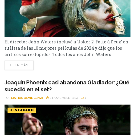
El director John Waters incluyó a 'Joker 2: Folie à Deux' en
su lista de las 10 mejores películas de 2024 y dijo que los
críticos son estúpidos. Todos los años John Waters
sorprende cuando comparte su lista de las 10 películas
LEER MÁS
favoritas del año y en esta edición, publicada en el sitio
Vulture, incluyó a 'Joker 2: Folie à...
Joaquin Phoenix casi abandona Gladiador: ¿Qué
sucedió en el set?
POR
MATIAS DEVINCENZI
8 NOVIEMBRE, 2024
0
DESTACADO