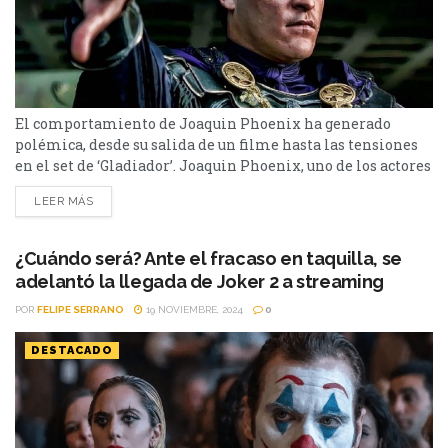
El comportamiento de Joaquin Phoenix ha generado
polémica, desde su salida de un filme hasta las tensiones
en el set de ‘Gladiador’. Joaquin Phoenix, uno de los actores
más aclamados de su generación, ha vuelto a ser objeto de
LEER MÁS
controversia por su comportamiento en los sets de
grabación. Recientemente, el director Ridley Scott reveló
actitudes poco profesionales del actor en...
¿Cuándo será? Ante el fracaso en taquilla, se
adelantó la llegada de Joker 2 a streaming
POR
FELIPE SERRANO
19 NOVIEMBRE, 2024
0
DESTACADO