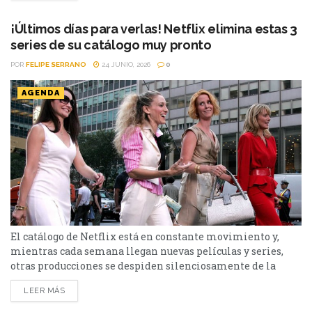
a continuación. Series Los peores vecinos del mundo...
¡Últimos días para verlas! Netflix elimina estas 3
series de su catálogo muy pronto
POR
FELIPE SERRANO
24 JUNIO, 2026
0
AGENDA
El catálogo de Netflix está en constante movimiento y,
mientras cada semana llegan nuevas películas y series,
otras producciones se despiden silenciosamente de la
plataforma. Esta vez, tres títulos muy diferentes entre sí
LEER MÁS
abandonarán el servicio en los próximos días: El bosque,
Sex and the City y Man to Man. Si todavía las tenías