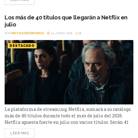
Soledad, además de Toda la verdad de mis mentiras. Como
películas estarán Susurran tu nombre y las sagas clásicas
de...
Los más de 40 títulos que llegarán a Netflix en
julio
POR
MATIAS DEVINCENZI
24 JUNIO, 2026
0
DESTACADO
La plataforma de streaming, Netflix, sumará a su catálogo
más de 40 títulos durante todo el mes de julio del 2026.
Netflix apuesta fuerte en julio con varios títulos. Serán 41
en total, entre los que se destacan: La casa de la pradera,
LEER MÁS
Heartstopper Forever y Enola Holmes 3. La lista completa,