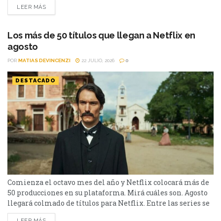
LEER MÁS
un thriller español cargado de tensión y conspiraciones,
hasta un documental de true crime, una inquietante
película de terror psicológico y el esperado regreso de...
Los más de 50 títulos que llegan a Netflix en
agosto
POR
MATIAS DEVINCENZI
22 JULIO, 2026
0
DESTACADO
Comienza el octavo mes del año y Netflix colocará más de
50 producciones en su plataforma. Mirá cuáles son. Agosto
llegará colmado de títulos para Netflix. Entre las series se
destacan: Moria y la segunda parte de Cien Años de
LEER MÁS