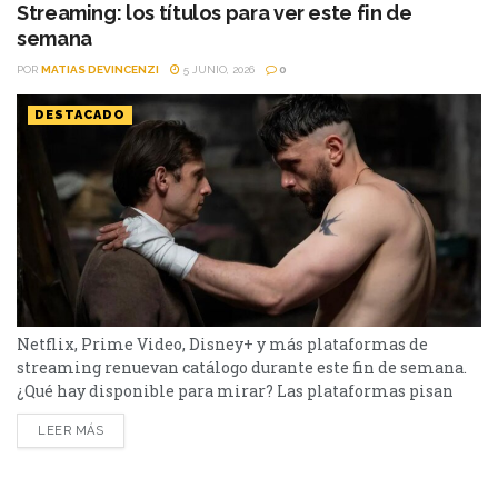
el menú tiene de todo. I Will Find You - Netflix Te
Streaming: los títulos para ver este fin de
encontraré es una miniserie basada en...
semana
POR
MATIAS DEVINCENZI
5 JUNIO, 2026
0
DESTACADO
Netflix, Prime Video, Disney+ y más plataformas de
streaming renuevan catálogo durante este fin de semana.
¿Qué hay disponible para mirar? Las plataformas pisan
fuerte con una batería de lanzamientos que combinan
LEER MÁS
producciones locales y adaptaciones ambiciosas. De Netflix
a Disney+, pasando por Prime Video y HBO Max, el menú
tiene de todo. Half Man – HBO Max Es una...