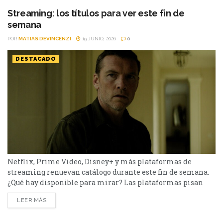
pendientes o pensabas volver a verlas,...
Streaming: los títulos para ver este fin de
semana
POR
MATIAS DEVINCENZI
19 JUNIO, 2026
0
DESTACADO
Netflix, Prime Video, Disney+ y más plataformas de
streaming renuevan catálogo durante este fin de semana.
¿Qué hay disponible para mirar? Las plataformas pisan
fuerte con una batería de lanzamientos que combinan
LEER MÁS
producciones locales y adaptaciones ambiciosas.
De Netflix a Disney+, pasando por Prime Video y HBO Max,