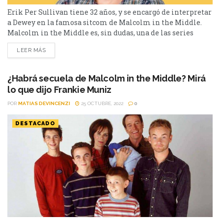
Erik Per Sullivan tiene 32 años, y se encargó de interpretar
a Dewey en la famosa sitcom de Malcolm in the Middle.
Malcolm in the Middle es, sin dudas, una de las series
televisivas más importantes en la historia. Protagonizada
LEER MÁS
por Frankie Muniz (Malcolm), Justin Berfield (Reese),
Christopher Masterson (Francis), Erik Per Sullivan
(Dewey), Jane Kaczmarek (Lois) y Bryan Cranston (Hal); la
¿Habrá secuela de Malcolm in the Middle? Mirá
producción tuvo...
lo que dijo Frankie Muniz
POR
MATIAS DEVINCENZI
25 OCTUBRE, 2022
0
DESTACADO