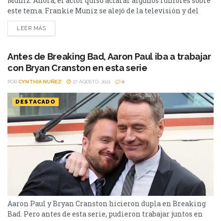
Muniz. Ahora, el actor quiso aclarar algunos rumores sobre
este tema. Frankie Muniz se alejó de la televisión y del
cine desde hace muchos años. De esta manera, pasó a tener
LEER MÁS
una vida muy diferente a la que tenía cuando era joven: ya
no está expuesta a las cámaras y...
Antes de Breaking Bad, Aaron Paul iba a trabajar
con Bryan Cranston en esta serie
POR
CYNTHIA NUÑEZ
27 AGOSTO, 2021
0
DESTACADO
Aaron Paul y Bryan Cranston hicieron dupla en Breaking
Bad. Pero antes de esta serie, pudieron trabajar juntos en