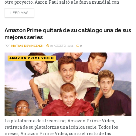
otro proyecto. Aaron Paul saltó a la fama mundial con
Breaking Bad. En la famosa serie dio vida a Jesse
LEER MÁS
Pinkman, quien compartió el rol protagónico junto a
Walter White, la estrella de la historia. Durante muchos
años, el año realizó...
Amazon Prime quitará de su catálogo una de sus
mejores series
POR
MATIAS DEVINCENZI
10 AGOSTO, 2021
0
AMAZON PRIME VIDEO
La plataforma de streaming, Amazon Prime Video,
retirará de su plataforma una icónica serie. Todos los
meses, Amazon Prime Video, como el resto de las