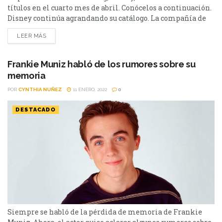
títulos en el cuarto mes de abril. Conócelos a continuación.
Disney continúa agrandando su catálogo. La compañía de
Mickey Mouse colocará más de 30 títulos en su plataforma,
LEER MÁS
entre los que se destacan La era de hielo: Las aventuras de
Scrat; Malcolm in the Middle; La razón por la que salto;...
Frankie Muniz habló de los rumores sobre su
memoria
POR
CYNTHIA NUÑEZ
11 ENERO, 2022
0
DESTACADO
Siempre se habló de la pérdida de memoria de Frankie