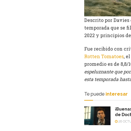
Descrito por Davies 
temporada que se fil
2022 y principios de
Fue recibido con cr
Rotten Tomatoes
, e
promedio es de 8,8/1
espeluznante que pone
esta temporada hasta 
Te puede
interesar
¡Buenas
de Doc
26 OCTU