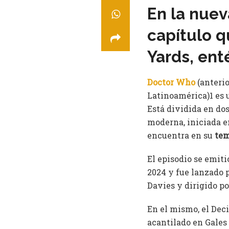
En la nue
capítulo q
Yards, ent
Doctor Who
(anteri
Latinoamérica)1​ es 
Está dividida en dos
moderna, iniciada e
encuentra en su
tem
El episodio se emit
2024 y fue lanzado 
Davies y dirigido p
En el mismo, el Dec
acantilado en Gales