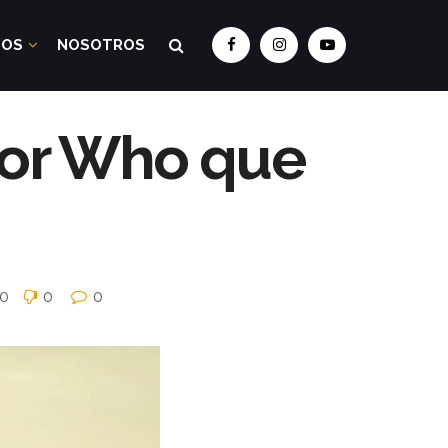
DOS
NOSOTROS
ctor Who que
0
0
0