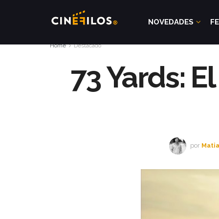
NOVEDADES
FE
Home
Destacado
73 Yards: E
por
Matia