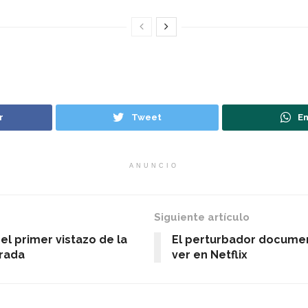
r
Tweet
En
ANUNCIO
Siguiente artículo
el primer vistazo de la
El perturbador documen
rada
ver en Netflix