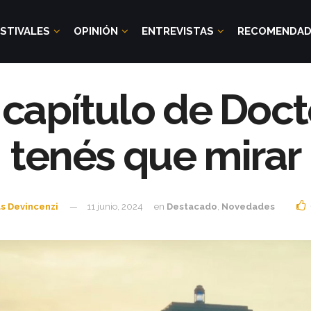
STIVALES
OPINIÓN
ENTREVISTAS
RECOMENDA
l capítulo de Do
tenés que mirar
s Devincenzi
11 junio, 2024
en
Destacado
,
Novedades