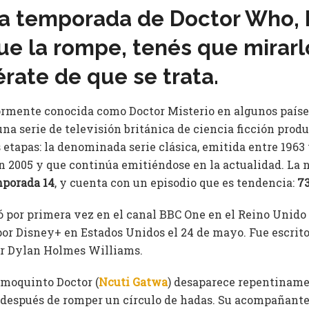
va temporada de Doctor Who, 
ue la rompe, tenés que mirarlo
érate de que se trata.
ormente conocida como Doctor Misterio en algunos paíse
una serie de televisión británica de ciencia ficción produ
 etapas: la denominada serie clásica, emitida entre 1963 y
n 2005 y que continúa emitiéndose en la actualidad. La 
porada 14
, y cuenta con un episodio que es tendencia:
73
ió por primera vez en el canal BBC One en el Reino Unido
por Disney+ en Estados Unidos el 24 de mayo. Fue escrito
or Dylan Holmes Williams.
imoquinto Doctor (
Ncuti Gatwa
) desaparece repentiname
 después de romper un círculo de hadas. Su acompañant