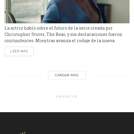
La actriz habló sobre el futuro de la serie creada por
Christopher Storer, The Bear, y sus declaraciones fueron
contundentes. Mientras avanza el rodaje de la nueva
entrega, una inesperada declaración de Jamie Lee Curtis
LEER MÁS
encendió las especulaciones sobre el futuro de The Bear. La
actriz dejó entrever que la quinta temporada podría ser la
última de la exitosa serie...
CARGAR MÁS
ANUNCIO