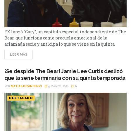
FX lanzó “Gary”, un capítulo especial independiente de The
Bear, que funciona como precuela emocional de la
aclamada serie y anticipa lo que se viene en la quinta
entrega. En un movimiento inesperado que tomó por
LEER MÁS
sorpresa a los fanáticos, FX publicó un episodio especial de
The Bear titulado Gary, una entrega inédita que no forma
parte del catálogo oficial...
¡Se despide The Bear! Jamie Lee Curtis deslizó
que la serie terminaría con su quinta temporada
POR
MATIAS DEVINCENZI
5 MARZO, 2026
0
DESTACADO