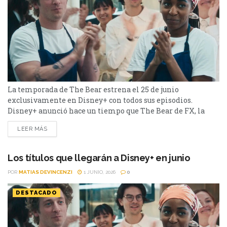
La temporada de The Bear estrena el 25 de junio
exclusivamente en Disney+ con todos sus episodios.
Disney+ anunció hace un tiempo que The Bear de FX, la
aclamada serie ganadora del premio Emmy®, estrenará su
LEER MÁS
quinta y última temporada el jueves 25 de junio
exclusivamente en Disney+. Los ocho episodios estarán
disponibles para ver en el
Los títulos que llegarán a Disney+ en junio
servicio de streaming el mismo día de su lanzamiento. La
POR
MATIAS DEVINCENZI
1 JUNIO, 2026
0
noticia llega después del...
DESTACADO