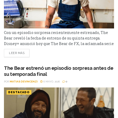
Con un episodio sorpresa recientemente estrenado, The
Bear reveló la fecha de estreno de su quinta entrega.
Disney+ anunció hoy que The Bear de FX, la aclamada serie
ganadora del premio Emmy®, estrenará su quinta y
LEER MÁS
última temporada el jueves 25 de junio exclusivamente en
Disney+. Los ocho episodios estarán disponibles para ver
en el servicio de streaming el mismo día de su
The Bear estrenó un episodio sorpresa antes de
lanzamiento. La noticia llega después del lanzamiento...
su temporada final
POR
MATIAS DEVINCENZI
6 MAYO, 2026
0
DESTACADO