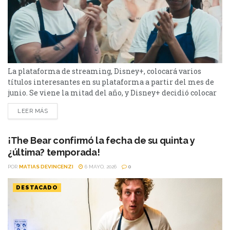
La plataforma de streaming, Disney+, colocará varios
títulos interesantes en su plataforma a partir del mes de
junio. Se viene la mitad del año, y Disney+ decidió colocar
varios títulos en su plataforma. Entre ellos se destacan la
LEER MÁS
última temporada de El Oso. Además, para los amantes del
deporte, se viene el mes de la Copa del Mundo, y habrá...
¡The Bear confirmó la fecha de su quinta y
¿última? temporada!
POR
MATIAS DEVINCENZI
6 MAYO, 2026
0
DESTACADO