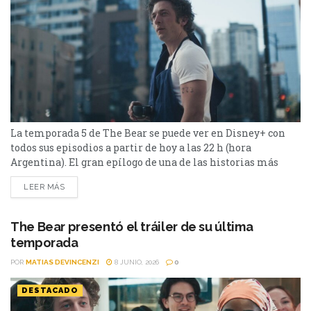
La temporada 5 de The Bear se puede ver en Disney+ con
todos sus episodios a partir de hoy a las 22 h (hora
Argentina). El gran epílogo de una de las historias más
celebradas de los últimos años estará disponible para las
LEER MÁS
audiencias. A partir de hoy a las 22 hs (Argentina) se puede
ver con todos sus episodios...
The Bear presentó el tráiler de su última
temporada
POR
MATIAS DEVINCENZI
8 JUNIO, 2026
0
DESTACADO