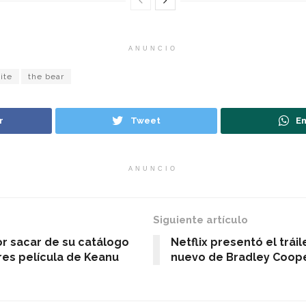
ANUNCIO
ite
the bear
r
Tweet
En
ANUNCIO
Siguiente artículo
r sacar de su catálogo
Netflix presentó el tráil
res película de Keanu
nuevo de Bradley Coop