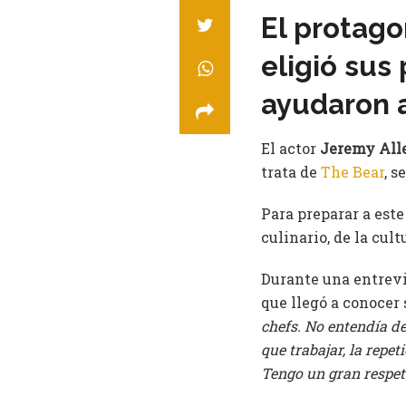
El protago
eligió sus 
ayudaron a
El actor
Jeremy All
trata de
The Bear
, s
Para preparar a est
culinario, de la cu
Durante una entrev
que llegó a conocer s
chefs. No entendía de
que trabajar, la repe
Tengo un gran respet