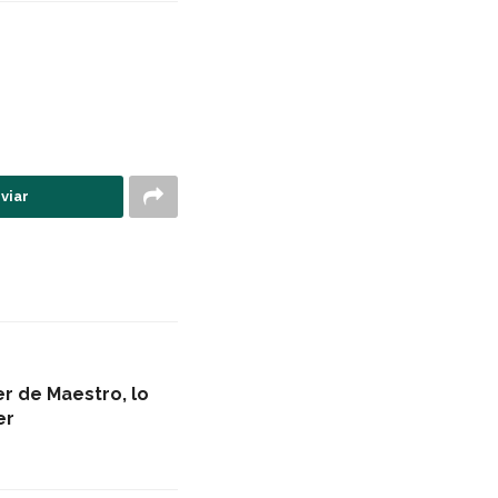
viar
er de Maestro, lo
er