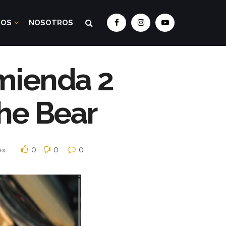
DOS
NOSOTROS
mienda 2
The Bear
0
0
0
es