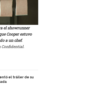
ra el showrunner
 que Cooper estuvo
do a un chef
.
 Confidential.
ntó el tráiler de su
rada