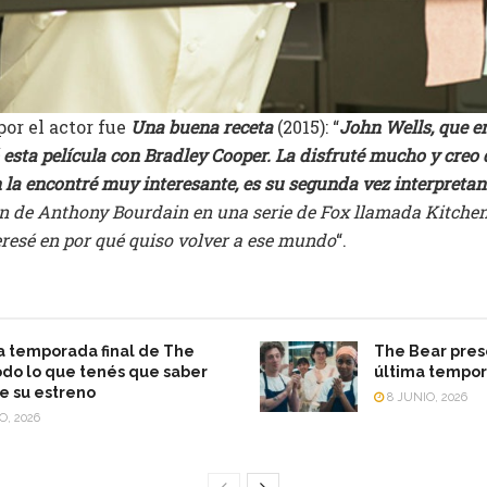
por el actor fue
Una buena receta
(2015): “
John Wells, que e
 esta película con Bradley Cooper. La disfruté mucho y creo
 la encontré muy interesante, es su segunda vez interpretan
ón de Anthony Bourdain en una serie de Fox llamada Kitchen
eresé en por qué quiso volver a ese mundo
“.
a temporada final de The
The Bear prese
odo lo que tenés que saber
última tempo
e su estreno
8 JUNIO, 2026
O, 2026