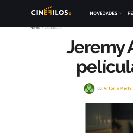
NOVEDADES
FE
Home
Destacado
Jeremy 
películ
por
Antonio Merla