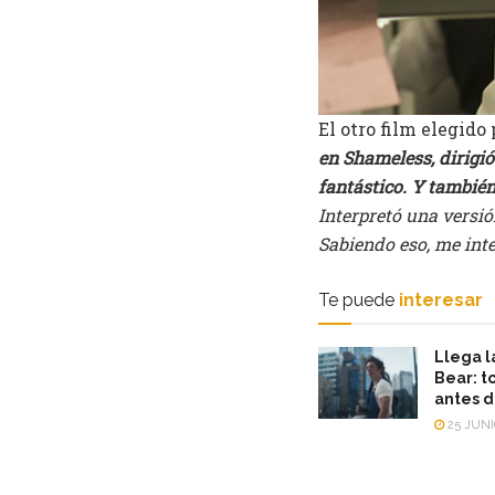
El otro film elegido 
en Shameless, dirigió
fantástico. Y también
Interpretó una versi
Sabiendo eso, me int
Te puede
interesar
Llega l
Bear: t
antes d
25 JUNI