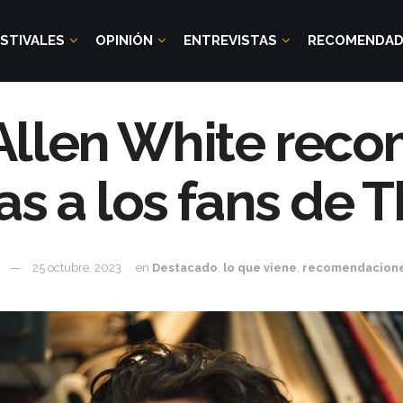
STIVALES
OPINIÓN
ENTREVISTAS
RECOMENDA
Allen White reco
as a los fans de 
25 octubre, 2023
en
Destacado
,
lo que viene
,
recomendacion