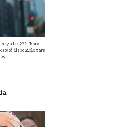
hoy a las 22 h (hora
 estará disponible para
s...
da