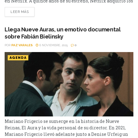
en Netflix. A quince años de su estreno, Netflix adquirió los
derechos de la película que supo llevar al cine argentino a
LEER MÁS
la cima del mundo audiovisual. Se trata de El Secreto de
sus ojos, la película protagonizada por Ricardo Darín,
Soledad Villamil,...
Llega Nueve Auras, un emotivo documental
sobre Fabián Bielinsky
POR
PAZ VARALES
6 NOVIEMBRE, 2025
0
AGENDA
Mariano Frigerio se sumerge en la historia de Nueve
Reinas, El Aura y la vida personal de su director. En 2021,
Mariano Frigerio llevó adelante junto a Denise Urfeig un