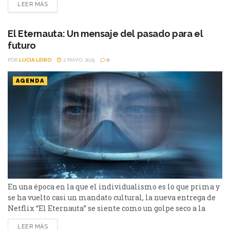
LEER MÁS
situaciones económicas e institucionales que ha
atravesado (ya sea internas o externas), siempre se las
arregló para regalar historias...
El Eternauta: Un mensaje del pasado para el
futuro
POR
LUCIA LEIRO
2 MAYO, 2025
0
AGENDA
En una época en la que el individualismo es lo que prima y
se ha vuelto casi un mandato cultural, la nueva entrega de
Netflix “El Eternauta” se siente como un golpe seco a la
conciencia, llamando a pensar a quien esté dispuesto a
LEER MÁS
hacerlo. La frase que resuena e inunda toda esta seria es