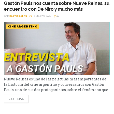
adaptación audiovisual...
Gastón Pauls nos cuenta sobre Nueve Reinas, su
encuentro con De Niro y mucho más
POR
PAZ VARALES
12 MARZO, 2024
0
CINE ARGENTINO
Nueve Reinas es una de las películas más importantes de
la historia del cine argentino y conversamos con Gastón
Pauls, uno de sus dos protagonistas, sobre el fenómeno que
generó. Nueve Reinas es una película argentina del año
LEER MÁS
2000, protagonizada por Ricardo Darín y Gastón Pauls y
dirigida por Fabian Bielinsky, un director que falleció a
pocos años de hacer...