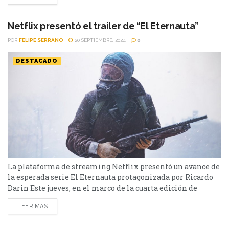
“Nadie se salva solo”. Esa...
Netflix presentó el trailer de “El Eternauta”
POR
FELIPE SERRANO
20 SEPTIEMBRE, 2024
0
DESTACADO
La plataforma de streaming Netflix presentó un avance de
la esperada serie El Eternauta protagonizada por Ricardo
Darin Este jueves, en el marco de la cuarta edición de
Geeked Week, el evento exclusivo de Netflix para fans de
LEER MÁS
todo el mundo, se dio a conocer un primer adelanto de la
esperada serie El Eternauta. Se trata de la primera