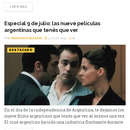
documental sobre los fanáticos de "Esperando la Carroza"
LEER MÁS
(Carroceros) que profundiza en el fenómeno detrás de la
mítica película argentina de Alejandro Doria; en 2024 la
misma dupla estrenó Leyenda...
Especial 9 de julio: las nueve películas
argentinas que tenés que ver
POR
FRANCISCO BLASON
9 JULIO, 2025
0
DESTACADO
En el día de la independencia de Argentina, te dejamos los
nueve films argentinos que tenés que ver al menos una vez.
El cine argentino ha sido una industria fluctuante durante
toda su historia. Sin embargo, a pesar de todas las