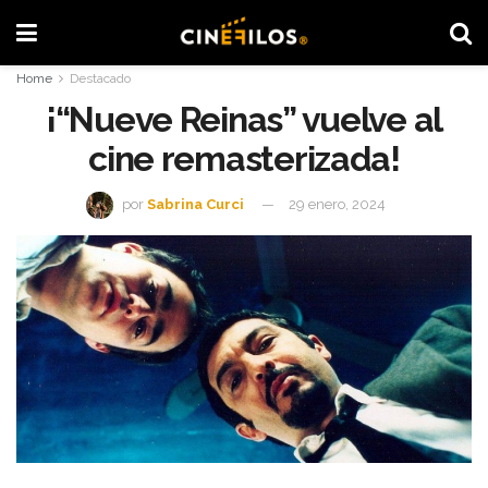
Home
Destacado
¡“Nueve Reinas” vuelve al
cine remasterizada!
por
Sabrina Curci
29 enero, 2024