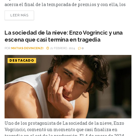
acerca el final de la temporada de premios y con ella, los
Oscar. Previo a la premiación de La Academia, habló J.A.
LEER MÁS
Bayona, director de La sociedad de la nieve. El catalán,
escogió su favorita para llevarse...
La sociedad de la nieve: Enzo Vogrincic y una
escena que casi termina en tragedia
POR
MATIAS DEVINCENZI
21 FEBRERO, 2024
0
DESTACADO
Uno de los protagonista de La sociedad de la nieve, Enzo
Vogrincic, comentó un momento que casi finaliza en
tragedia en el set de la producción. El 4 de enero de 2024