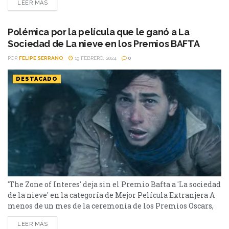
LEER MÁS
Premios BAFTA y La Sociedad de la Nieve tenía muchas
expectativas de levantar un galardón, tras arrasar en...
Polémica por la película que le ganó a La
Sociedad de La nieve en los Premios BAFTA
POR
FELIPE SERRANO
19 FEBRERO, 2024
0
DESTACADO
'The Zone of Interes' deja sin el Premio Bafta a 'La sociedad
de la nieve' en la categoría de Mejor Película Extranjera A
menos de un mes de la ceremonia de los Premios Oscars,
anoche se llevaron a cabo los británicos Premios BAFTA y
LEER MÁS
La Sociedad de la Nieve tenía muchas expectativas de