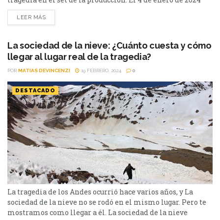
llegó a Netflix la película de Juan Antonio Bayona sobre la
LEER MÁS
tragedia de Los Andes. La misma se convirtió en uno de los
estrenos del año. La película...
La sociedad de la nieve: ¿Cuánto cuesta y cómo
llegar al lugar real de la tragedia?
POR
MATIAS DEVINCENZI
19 FEBRERO, 2024
0
DESTACADO
La tragedia de los Andes ocurrió hace varios años, y La
sociedad de la nieve no se rodó en el mismo lugar. Pero te
mostramos como llegar a él. La sociedad de la nieve