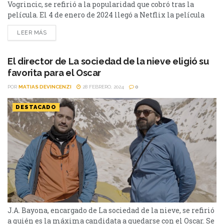
Vogrincic, se refirió a la popularidad que cobró tras la
película. El 4 de enero de 2024 llegó a Netflix la película
de Juan Antonio Bayona sobre la tragedia de Los Andes. La
LEER MÁS
película española, La sociedad de la nieve, tardó diez años
en rodarse, y tiene como uno de sus protagonistas a Enzo...
El director de La sociedad de la nieve eligió su
favorita para el Oscar
POR
MATIAS DEVINCENZI
28 FEBRERO, 2024
0
DESTACADO
J.A. Bayona, encargado de La sociedad de la nieve, se refirió
a quién es la máxima candidata a quedarse con el Oscar. Se