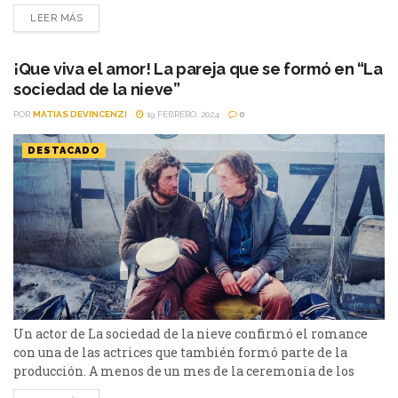
continúa en boca de todos. La producción de Netflix, se
LEER MÁS
grabó en Sierra Nevada (Granada), en Pradollano, la Hoya
de la Mora, el cortijo La Argumosa...
¡Que viva el amor! La pareja que se formó en “La
sociedad de la nieve”
POR
MATIAS DEVINCENZI
19 FEBRERO, 2024
0
DESTACADO
Un actor de La sociedad de la nieve confirmó el romance
con una de las actrices que también formó parte de la
producción. A menos de un mes de la ceremonia de los
Premios Oscars, anoche se llevaron a cabo los británicos