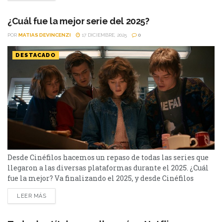
agente nocturno. En las películas hay una gran variedad:
El...
¿Cuál fue la mejor serie del 2025?
POR
MATIAS DEVINCENZI
17 DICIEMBRE, 2025
0
DESTACADO
Desde Cinéfilos hacemos un repaso de todas las series que
llegaron a las diversas plataformas durante el 2025. ¿Cuál
fue la mejor? Va finalizando el 2025, y desde Cinéfilos
Oficial realizamos la encuesta para conocer la película
LEER MÁS
definitiva del año. Ahora es momento de conocer la mejor
serie del año. Traemos casi 40 dentro del listado, y de todas
las plataformas: Netflix, Prime...