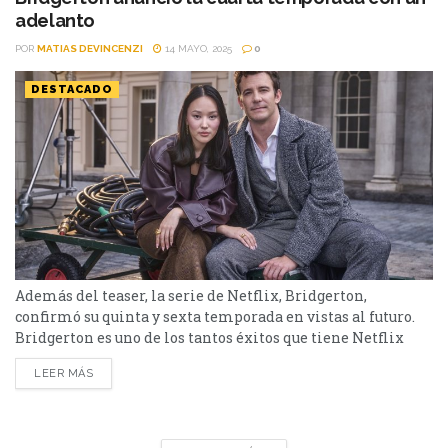
adelanto
POR
MATIAS DEVINCENZI
14 MAYO, 2025
0
DESTACADO
Además del teaser, la serie de Netflix, Bridgerton,
confirmó su quinta y sexta temporada en vistas al futuro.
Bridgerton es uno de los tantos éxitos que tiene Netflix
disponible en su plataforma. En el día de hoy, la N roja
LEER MÁS
presentó el avance de la cuarta entrega, y además confirmó
que se realizará una quinta y una sexta para el...