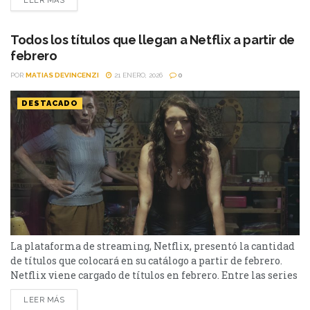
LEER MÁS
Disney+, pasando por Prime Video y HBO Max, el menú
tiene de todo: drama, comedia, suspenso y hasta clásicos
modernos. Off Campus – Prime Video Este drama...
Todos los títulos que llegan a Netflix a partir de
febrero
POR
MATIAS DEVINCENZI
21 ENERO, 2026
0
DESTACADO
La plataforma de streaming, Netflix, presentó la cantidad
de títulos que colocará en su catálogo a partir de febrero.
Netflix viene cargado de títulos en febrero. Entre las series
se encuentran: la segunda temporada de “En el barro”, la
LEER MÁS
cuarta entrega parte 2 de Bridgerton y la tercera de El