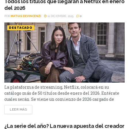
Todos los títulos que llegarán a Netflix en enero
del 2026
POR
MATIAS DEVINCENZI
11 DICIEMBRE, 2025
0
DESTACADO
La plataforma de streaming, Netflix, colocará en su
catálogo más de 50 títulos desde enero del 2026. Entérate
cuales serán. Se viene un comienzo de 2026 cargado de
títulos en Netflix. Entre las series se destacan: Agatha
LEER MÁS
Christie: Las Siete Esferas y Bridgerton: Temporada 4 -
Parte 1. A su vez, entre los films llegarán: El botín, y los
clásicos:...
¿La serie del año? La nueva apuesta del creador