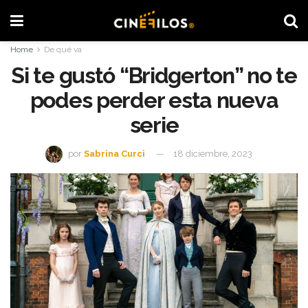
Home
De qué va
Si te gustó “Bridgerton” no te
podes perder esta nueva
serie
por
Sabrina Curci
18 diciembre, 2023