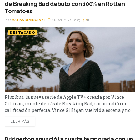
de Breaking Bad debutó con 100% en Rotten
Tomatoes
POR
MATIAS DEVINCENZI
7 NOVIEMBRE, 2025
0
DESTACADO
Pluribus, la nueva serie de Apple TV+ creada por Vince
Gilligan, mente detrás de Breaking Bad, sorprendió con
calificación perfecta. Vince Gilligan vuelvió a escena y no
se quedó corto: Pluribus llegó a Apple TV+ y ya encendió
LEER MÁS
todas las alarmas del mundo seriéfilo con una calificación
impecable del 100% en Rotten Tomatoes. Un arranque que
no se ve todos...
Bridgerton anunció la cuarta temporada con un