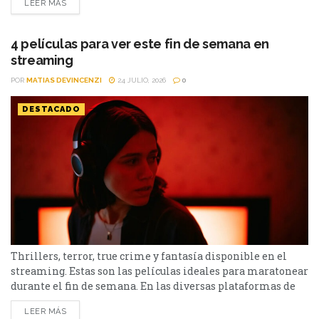
LEER MÁS
240 países, presentará varias producciones entre las que se
destacan Sterling Point, la nueva entrega de Reacher, En La
Zona Gris y la...
4 películas para ver este fin de semana en
streaming
POR
MATIAS DEVINCENZI
24 JULIO, 2026
0
DESTACADO
Thrillers, terror, true crime y fantasía disponible en el
streaming. Estas son las películas ideales para maratonear
durante el fin de semana. En las diversas plataformas de
streaming aparecen propuestas para todos los gustos: desde
LEER MÁS
un thriller español cargado de tensión y conspiraciones,