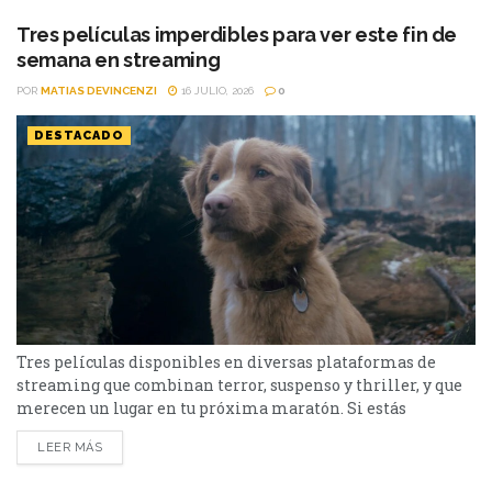
películas estarán Susurran tu nombre y las sagas clásicas
de...
Tres películas imperdibles para ver este fin de
semana en streaming
POR
MATIAS DEVINCENZI
16 JULIO, 2026
0
DESTACADO
Tres películas disponibles en diversas plataformas de
streaming que combinan terror, suspenso y thriller, y que
merecen un lugar en tu próxima maratón. Si estás
buscando qué ver en streaming, hay tres películas muy
LEER MÁS
diferentes entre sí que llegaron a las principales
plataformas y merecen una oportunidad. Desde una