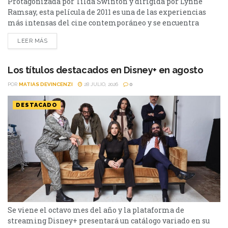
Protagonizada por Tilda Swinton y dirigida por Lynne
Ramsay, esta película de 2011 es una de las experiencias
más intensas del cine contemporáneo y se encuentra
disponible en streaming. Hay películas que entretienen y
LEER MÁS
otras que dejan una marca difícil de borrar. Tenemos que
hablar de Kevin (2011) pertenece a este último grupo.
Basada en la novela homónima de Lionel...
Los títulos destacados en Disney+ en agosto
POR
MATIAS DEVINCENZI
28 JULIO, 2026
0
DESTACADO
Se viene el octavo mes del año y la plataforma de
streaming Disney+ presentará un catálogo variado en su