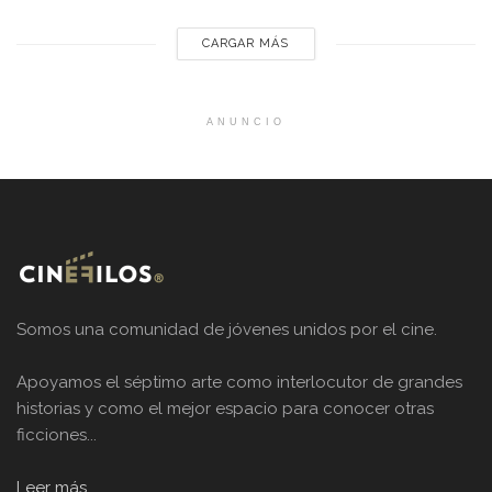
brillante sátira con humor negro y suspenso, pasando por
una original...
CARGAR MÁS
ANUNCIO
Somos una comunidad de jóvenes unidos por el cine.
Apoyamos el séptimo arte como interlocutor de grandes
historias y como el mejor espacio para conocer otras
ficciones...
Leer más...