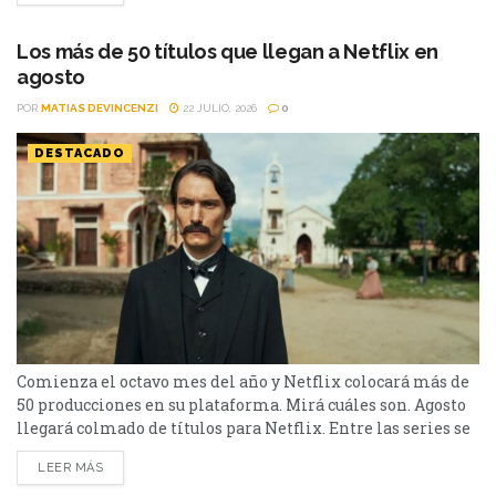
hasta un documental de true crime, una inquietante
película de terror psicológico y el esperado regreso de...
Los más de 50 títulos que llegan a Netflix en
agosto
POR
MATIAS DEVINCENZI
22 JULIO, 2026
0
DESTACADO
Comienza el octavo mes del año y Netflix colocará más de
50 producciones en su plataforma. Mirá cuáles son. Agosto
llegará colmado de títulos para Netflix. Entre las series se
destacan: Moria y la segunda parte de Cien Años de
LEER MÁS
Soledad, además de Toda la verdad de mis mentiras. Como