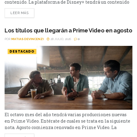
contenido. La plataforma de Disney+ tendrá un contenido
variado durante el mes de agosto. Desde Star Wars: Visions
LEER MÁS
- La Novena Jedi hasta Animales, la lista es extensa.
Conócela a continuación. Los hechiceros más allá de
Waverly Place - Temporada 3...
Los títulos que llegarán a Prime Video en agosto
POR
MATIAS DEVINCENZI
28 JULIO, 2026
0
DESTACADO
El octavo mes del año tendrá varias producciones nuevas
en Prime Video. Entérate de cuales se trata en la siguiente
nota. Agosto comienza renovado en Prime Video. La
plataforma de streaming que está disponible en más de