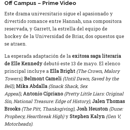
Off Campus – Prime Video
Este drama universitario sigue el apasionado y
divertido romance entre Hannah, una compositora
reservada, y Garrett, la estrella del equipo de
hockey de la Universidad de Briar, dos opuestos que
se atraen.
La esperada adaptación de la
exitosa saga literaria
de Elle Kennedy
debutó este 13 de mayo. El elenco
principal incluye a
Ella Bright
(The Crown, Malory
Towers)
,
Belmont Cameli
(Until Dawn, Saved by the
Bell)
,
Mika Abdalla
(Snack Shack, Sex
Appeal)
,
Antonio Cipriano
(Pretty Little Liars: Original
Sin, National Treasure: Edge of History)
,
Jalen Thomas
Brooks
(The Pitt, Thanksgiving)
,
Josh Heuston
(Dune:
Prophecy, Heartbreak High)
y
Stephen Kalyn
(Gen V,
Motorheads)
.