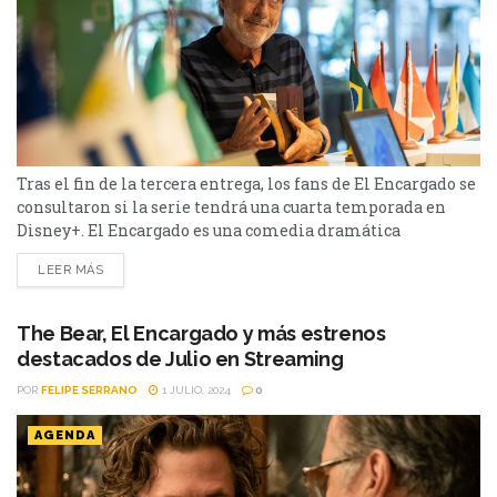
Tras el fin de la tercera entrega, los fans de El Encargado se
consultaron si la serie tendrá una cuarta temporada en
Disney+. El Encargado es una comedia dramática
argentina y fue el gran éxito de Star+ en el 2022 y 2023. La
LEER MÁS
serie sigue la historia de Eliseo que trabaja como
encargado en un importante edificio y, cada vez que...
The Bear, El Encargado y más estrenos
destacados de Julio en Streaming
POR
FELIPE SERRANO
1 JULIO, 2024
0
AGENDA