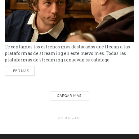
Te contamos los estrenos más destacados que llegan a las
plataformas de streaming en este nuevo mes. Todas las
plataformas de streaming renuevan su catálogo
mensualmente y suman estrenos con ofertas para todos
LEER MÁS
los gustos. Los estrenos más destacados los tiene Disney
(Star+) con las terceras temporadas de las exitosas series
The Bear y de El Encargado. Hacemos un repaso por...
CARGAR MÁS
ANUNCIO