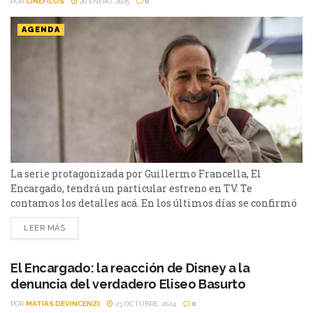
POR
CINÉFILOS
20 ENERO, 2025
0
AGENDA
La serie protagonizada por Guillermo Francella, El
Encargado, tendrá un particular estreno en TV. Te
contamos los detalles acá. En los últimos días se confirmó
que la exitosa serie protagonizada por Guillermo
LEER MÁS
Francella, El Encargado, llega a un canal de aire, tras el
gran impacto que generó su tercera temporada en Disney+,
consolidándose como un éxito rotundo. La popular
El Encargado: la reacción de Disney a la
comedia dramática sobre la vida...
denuncia del verdadero Eliseo Basurto
POR
MATIAS DEVINCENZI
23 OCTUBRE, 2024
0