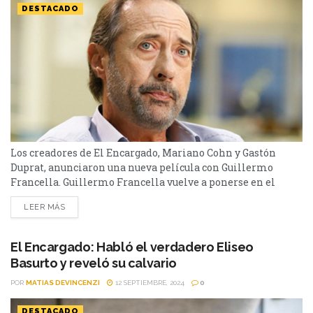
DESTACADO
Los creadores de El Encargado, Mariano Cohn y Gastón
Duprat, anunciaron una nueva película con Guillermo
Francella. Guillermo Francella vuelve a ponerse en el
centro de atención con su próximo proyecto, Homo
LEER MÁS
Argentum, una serie que lo reúne con los creadores de El
Encargado. Después de su éxito en ese drama, Francella
retoma su rol de protagonista, esta vez en...
El Encargado: Habló el verdadero Eliseo
Basurto y reveló su calvario
POR
MATIAS DEVINCENZI
12 SEPTIEMBRE, 2024
0
DESTACADO