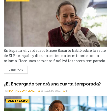
En España, el verdadero Eliseo Basurto habló sobre la serie
de El Encargado y dio una sentencia terminante con la
misma. Hace unas semanas finalizó la tercera temporada
de El Encargado. La comedia dramática argentina fue el
LEER MÁS
gran éxito de Star+/Disney+ del 2022 acá. La serie sigue la
historia de Eliseo Basurto que trabaja como encargado en
un importante edificio...
¿El Encargado tendrá una cuarta temporada?
POR
MATIAS DEVINCENZI
26 AGOSTO, 2024
0
DESTACADO