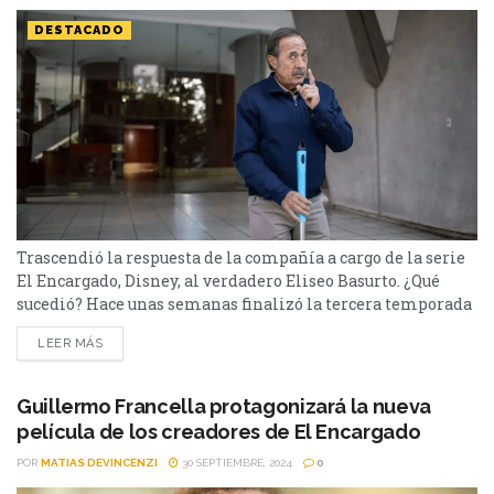
DESTACADO
Trascendió la respuesta de la compañía a cargo de la serie
El Encargado, Disney, al verdadero Eliseo Basurto. ¿Qué
sucedió? Hace unas semanas finalizó la tercera temporada
de El Encargado. La comedia dramática argentina fue el
LEER MÁS
gran éxito de Star+/Disney+ del 2022 acá. La serie sigue la
historia de Eliseo Basurto que trabaja como encargado en
un importante edificio y,...
Guillermo Francella protagonizará la nueva
película de los creadores de El Encargado
POR
MATIAS DEVINCENZI
30 SEPTIEMBRE, 2024
0