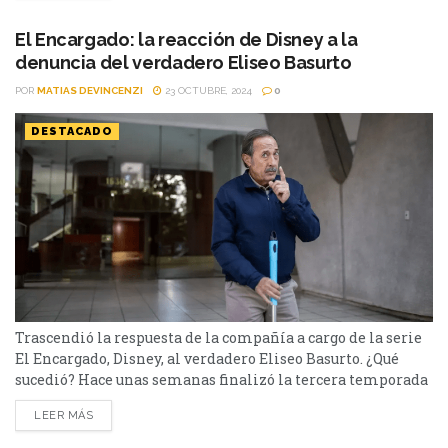
gran impacto que generó su tercera temporada en Disney+,
consolidándose como un éxito rotundo. La popular
El Encargado: la reacción de Disney a la
comedia dramática sobre la vida...
denuncia del verdadero Eliseo Basurto
POR
MATIAS DEVINCENZI
23 OCTUBRE, 2024
0
DESTACADO
Trascendió la respuesta de la compañía a cargo de la serie
El Encargado, Disney, al verdadero Eliseo Basurto. ¿Qué
sucedió? Hace unas semanas finalizó la tercera temporada
de El Encargado. La comedia dramática argentina fue el
LEER MÁS
gran éxito de Star+/Disney+ del 2022 acá. La serie sigue la
historia de Eliseo Basurto que trabaja como encargado en