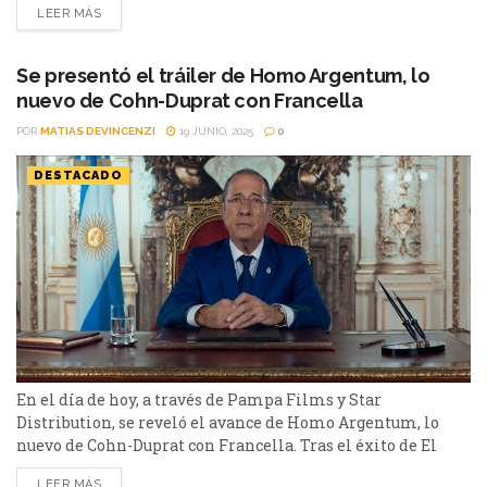
LEER MÁS
esta interpretación de 16 personajes que encarna en Homo
Argentum y dicen representar el "gen argentino".
Destacamos lo mejor y lo peor...
Se presentó el tráiler de Homo Argentum, lo
nuevo de Cohn-Duprat con Francella
POR
MATIAS DEVINCENZI
19 JUNIO, 2025
0
DESTACADO
En el día de hoy, a través de Pampa Films y Star
Distribution, se reveló el avance de Homo Argentum, lo
nuevo de Cohn-Duprat con Francella. Tras el éxito de El
Encargado, Mariano Cohn y Gastón Duprat volvieron a la
LEER MÁS