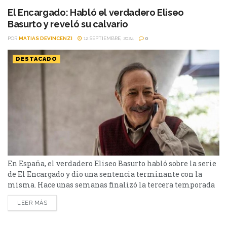
un importante edificio y,...
El Encargado: Habló el verdadero Eliseo
Basurto y reveló su calvario
POR
MATIAS DEVINCENZI
12 SEPTIEMBRE, 2024
0
DESTACADO
En España, el verdadero Eliseo Basurto habló sobre la serie
de El Encargado y dio una sentencia terminante con la
misma. Hace unas semanas finalizó la tercera temporada
de El Encargado. La comedia dramática argentina fue el
LEER MÁS
gran éxito de Star+/Disney+ del 2022 acá. La serie sigue la
historia de Eliseo Basurto que trabaja como encargado en