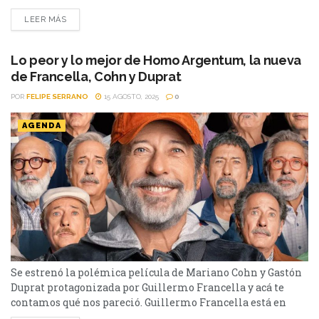
prepara su cuarta entrega y además un Spin off. En marzo
LEER MÁS
de 2026 comenzará la filmación de la serie que se
desprende del éxito protagonizado por Guillermo
Francella, aunque el actor no...
Lo peor y lo mejor de Homo Argentum, la nueva
de Francella, Cohn y Duprat
POR
FELIPE SERRANO
15 AGOSTO, 2025
0
AGENDA
Se estrenó la polémica película de Mariano Cohn y Gastón
Duprat protagonizada por Guillermo Francella y acá te
contamos qué nos pareció. Guillermo Francella está en
boca de todos por sus dichos sobre el cine nacional y por