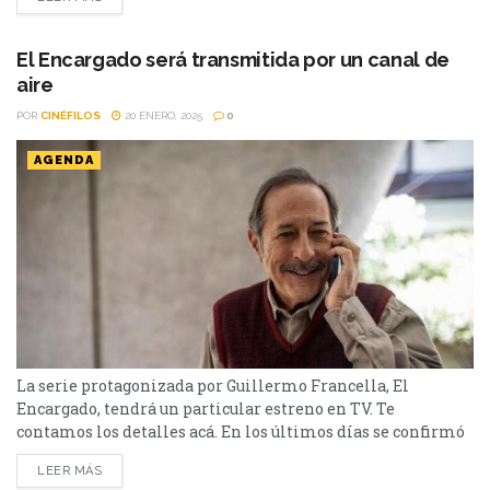
carga con un film que incluye nuevamente a Guillermo
Francella como protagonista. Homo Argentum, se destaca
por su particular e...
El Encargado será transmitida por un canal de
aire
POR
CINÉFILOS
20 ENERO, 2025
0
AGENDA
La serie protagonizada por Guillermo Francella, El
Encargado, tendrá un particular estreno en TV. Te
contamos los detalles acá. En los últimos días se confirmó
que la exitosa serie protagonizada por Guillermo
LEER MÁS
Francella, El Encargado, llega a un canal de aire, tras el