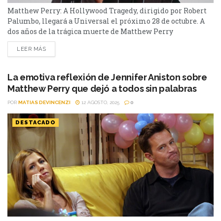
Matthew Perry: A Hollywood Tragedy, dirigido por Robert
Palumbo, llegará a Universal el próximo 28 de octubre. A
dos años de la trágica muerte de Matthew Perry
(Friends), Universal+ anuncia el estreno en Argentina
LEER MÁS
este martes 28 de octubre del nuevo documental Matthew
Perry: A Hollywood Tragedy, dirigido por Robert
Palumbo (World’s Most Notorious Killers, Face to Face with
La emotiva reflexión de Jennifer Aniston sobre
Scott Peterson). ¿De qué va? El material indaga en los...
Matthew Perry que dejó a todos sin palabras
POR
MATIAS DEVINCENZI
12 AGOSTO, 2025
0
DESTACADO