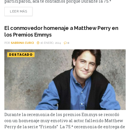
participaron, acá te contamos porqué Durante la 75.ª
ceremonia de los premios Emmys en el segmento In
LEER MÁS
Memoriam se recordó a muchas de las estrellas fallecidas
en los últimos meses junto a las canciones “See You Again”
y “I’ll Be There For...
El conmovedor homenaje a Matthew Perry en
los Premios Emmys
POR
SABRINA CURCI
16 ENERO, 2024
0
DESTACADO
Durante la ceremonia de los premios Emmys se recordó
con un homenaje muy emotivo al actor fallecido Matthew
Perry de la serie “Friends” La 75.ª ceremonia de entrega de