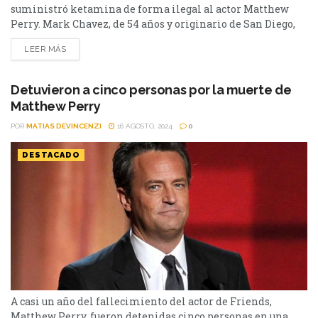
suministró ketamina de forma ilegal al actor Matthew
Perry. Mark Chavez, de 54 años y originario de San Diego,
admitió su culpabilidad en el caso de Matthew Perry, ante
LEER MÁS
el tribunal federal en Los Ángeles. La sentencia ha sido
programada para el 2 de abril de 2025, según...
Detuvieron a cinco personas por la muerte de
Matthew Perry
POR
MATIAS DEVINCENZI
16 AGOSTO, 2024
0
DESTACADO
A casi un año del fallecimiento del actor de Friends,
Matthew Perry, fueron detenidas cinco personas en una