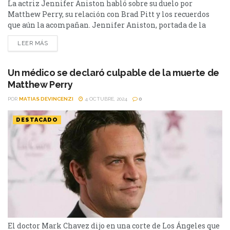
La actriz Jennifer Aniston habló sobre su duelo por
Matthew Perry, su relación con Brad Pitt y los recuerdos
que aún la acompañan. Jennifer Aniston, portada de la
nueva edición de Vanity Fair, abrió su corazón para repasar
LEER MÁS
momentos clave de su vida: desde el huracán mediático
que vivió tras separarse de Brad Pitt, hasta el duelo que aún
siente...
Un médico se declaró culpable de la muerte de
Matthew Perry
POR
MATIAS DEVINCENZI
4 OCTUBRE, 2024
0
DESTACADO
El doctor Mark Chavez dijo en una corte de Los Ángeles que