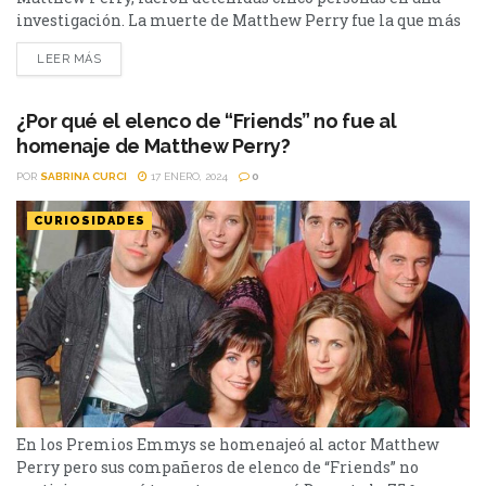
investigación. La muerte de Matthew Perry fue la que más
impactó, sin dudas, en el ambiente de Hollywood en los
LEER MÁS
últimos años. El actor fue encontrado sin vida en su casa de
Los Ángeles el 28 de octubre del 2023 y se había
confirmado...
¿Por qué el elenco de “Friends” no fue al
homenaje de Matthew Perry?
POR
SABRINA CURCI
17 ENERO, 2024
0
CURIOSIDADES
En los Premios Emmys se homenajeó al actor Matthew
Perry pero sus compañeros de elenco de “Friends” no