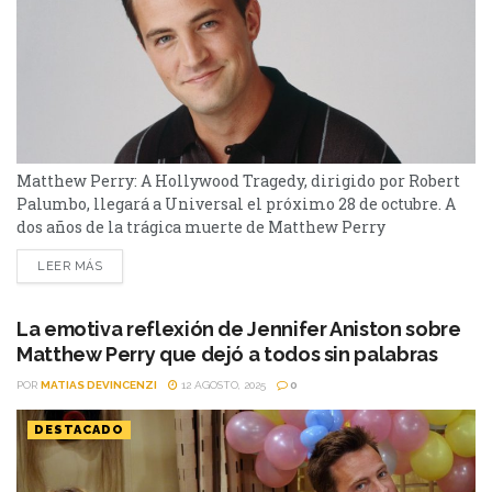
Matthew Perry: A Hollywood Tragedy, dirigido por Robert
Palumbo, llegará a Universal el próximo 28 de octubre. A
dos años de la trágica muerte de Matthew Perry
(Friends), Universal+ anuncia el estreno en Argentina
LEER MÁS
este martes 28 de octubre del nuevo documental Matthew
Perry: A Hollywood Tragedy, dirigido por Robert
Palumbo (World’s Most Notorious Killers, Face to Face with
La emotiva reflexión de Jennifer Aniston sobre
Scott Peterson). ¿De qué va? El material indaga en los...
Matthew Perry que dejó a todos sin palabras
POR
MATIAS DEVINCENZI
12 AGOSTO, 2025
0
DESTACADO