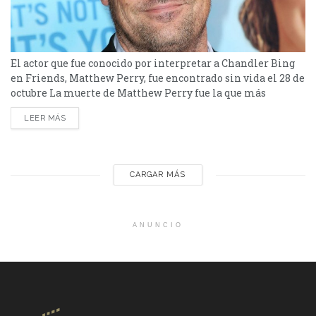
El actor que fue conocido por interpretar a Chandler Bing
en Friends, Matthew Perry, fue encontrado sin vida el 28 de
octubre La muerte de Matthew Perry fue la que más
impactó, sin dudas, en el ambiente de Hollywood. El actor
LEER MÁS
fue encontrado sin vida en su casa de Los Angeles el 28 de
octubre y en el día de hoy confirmaron...
CARGAR MÁS
ANUNCIO