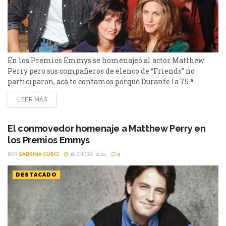
En los Premios Emmys se homenajeó al actor Matthew
Perry pero sus compañeros de elenco de “Friends” no
participaron, acá te contamos porqué Durante la 75.ª
ceremonia de los premios Emmys en el segmento In
LEER MÁS
Memoriam se recordó a muchas de las estrellas fallecidas
en los últimos meses junto a las canciones “See You Again”
y “I’ll Be There For...
El conmovedor homenaje a Matthew Perry en
los Premios Emmys
POR
SABRINA CURCI
16 ENERO, 2024
0
DESTACADO