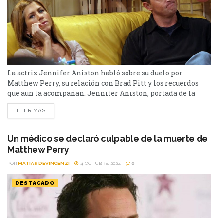
La actriz Jennifer Aniston habló sobre su duelo por
Matthew Perry, su relación con Brad Pitt y los recuerdos
que aún la acompañan. Jennifer Aniston, portada de la
nueva edición de Vanity Fair, abrió su corazón para repasar
LEER MÁS
momentos clave de su vida: desde el huracán mediático
que vivió tras separarse de Brad Pitt, hasta el duelo que aún
siente...
Un médico se declaró culpable de la muerte de
Matthew Perry
POR
MATIAS DEVINCENZI
4 OCTUBRE, 2024
0
DESTACADO