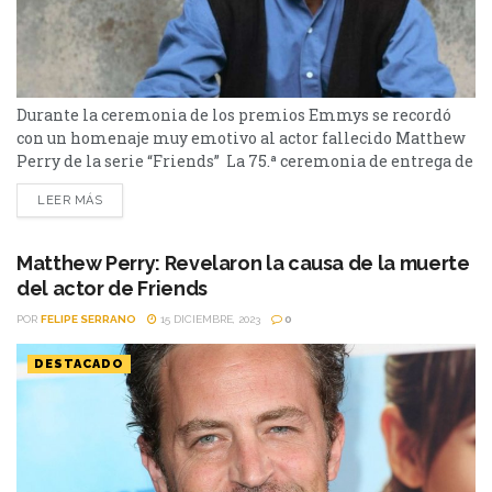
Durante la ceremonia de los premios Emmys se recordó
con un homenaje muy emotivo al actor fallecido Matthew
Perry de la serie “Friends” La 75.ª ceremonia de entrega de
los Primetime Emmy Awards el 15 de enero estuvo repleta
LEER MÁS
de momentos memorables. Entre ellos se encuentra uno
de los segmentos más emotivos de los premios que fue el
In Memoriam,...
Matthew Perry: Revelaron la causa de la muerte
del actor de Friends
POR
FELIPE SERRANO
15 DICIEMBRE, 2023
0
DESTACADO