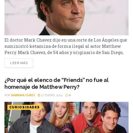
El doctor Mark Chavez dijo en una corte de Los Ángeles que
suministró ketamina de forma ilegal al actor Matthew
Perry. Mark Chavez, de 54 años y originario de San Diego,
admitió su culpabilidad en el caso de Matthew Perry, ante
LEER MÁS
el tribunal federal en Los Ángeles. La sentencia ha sido
programada para el 2 de abril de 2025, según...
¿Por qué el elenco de “Friends” no fue al
homenaje de Matthew Perry?
POR
SABRINA CURCI
17 ENERO, 2024
0
CURIOSIDADES