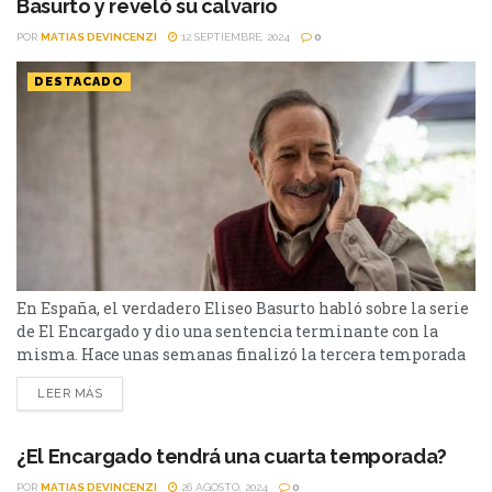
Basurto y reveló su calvario
POR
MATIAS DEVINCENZI
12 SEPTIEMBRE, 2024
0
DESTACADO
En España, el verdadero Eliseo Basurto habló sobre la serie
de El Encargado y dio una sentencia terminante con la
misma. Hace unas semanas finalizó la tercera temporada
de El Encargado. La comedia dramática argentina fue el
LEER MÁS
gran éxito de Star+/Disney+ del 2022 acá. La serie sigue la
historia de Eliseo Basurto que trabaja como encargado en
un importante edificio...
¿El Encargado tendrá una cuarta temporada?
POR
MATIAS DEVINCENZI
26 AGOSTO, 2024
0