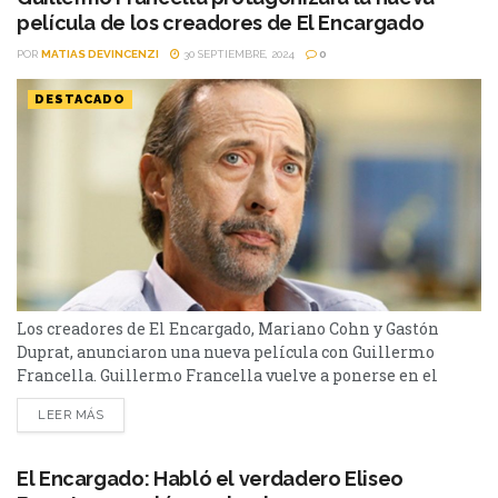
película de los creadores de El Encargado
POR
MATIAS DEVINCENZI
30 SEPTIEMBRE, 2024
0
DESTACADO
Los creadores de El Encargado, Mariano Cohn y Gastón
Duprat, anunciaron una nueva película con Guillermo
Francella. Guillermo Francella vuelve a ponerse en el
centro de atención con su próximo proyecto, Homo
LEER MÁS
Argentum, una serie que lo reúne con los creadores de El
Encargado. Después de su éxito en ese drama, Francella
retoma su rol de protagonista, esta vez en...
El Encargado: Habló el verdadero Eliseo