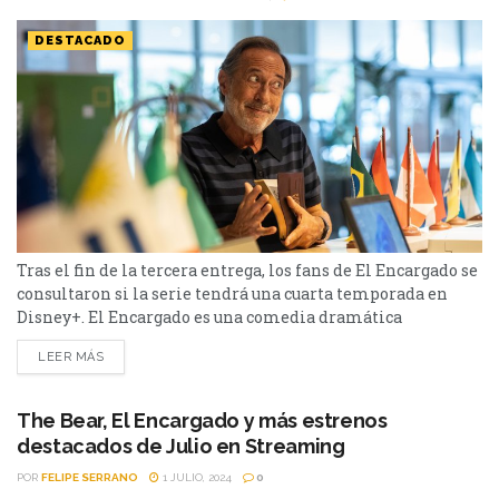
DESTACADO
Tras el fin de la tercera entrega, los fans de El Encargado se
consultaron si la serie tendrá una cuarta temporada en
Disney+. El Encargado es una comedia dramática
argentina y fue el gran éxito de Star+ en el 2022 y 2023. La
LEER MÁS
serie sigue la historia de Eliseo que trabaja como
encargado en un importante edificio y, cada vez que...
The Bear, El Encargado y más estrenos
destacados de Julio en Streaming
POR
FELIPE SERRANO
1 JULIO, 2024
0