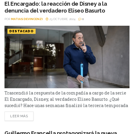
consolidándose como un éxito rotundo. La popular
El Encargado: la reacción de Disney a la
comedia dramática sobre la vida...
denuncia del verdadero Eliseo Basurto
POR
MATIAS DEVINCENZI
23 OCTUBRE, 2024
0
DESTACADO
Trascendió la respuesta de la compañía a cargo de la serie
El Encargado, Disney, al verdadero Eliseo Basurto. ¿Qué
sucedió? Hace unas semanas finalizó la tercera temporada
de El Encargado. La comedia dramática argentina fue el
LEER MÁS
gran éxito de Star+/Disney+ del 2022 acá. La serie sigue la
historia de Eliseo Basurto que trabaja como encargado en
un importante edificio y,...
Guillermo Francella protagonizará la nueva