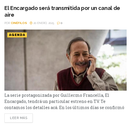
El Encargado será transmitida por un canal de
aire
POR
CINÉFILOS
20 ENERO, 2025
0
AGENDA
La serie protagonizada por Guillermo Francella, El
Encargado, tendrá un particular estreno en TV. Te
contamos los detalles acá. En los últimos días se confirmó
que la exitosa serie protagonizada por Guillermo
LEER MÁS
Francella, El Encargado, llega a un canal de aire, tras el
gran impacto que generó su tercera temporada en Disney+,