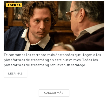
AGENDA
Te contamos los estrenos más destacados que llegan a las
plataformas de streaming en este nuevo mes. Todas las
plataformas de streaming renuevan su catálogo
mensualmente y suman estrenos con ofertas para todos
LEER MÁS
los gustos. Los estrenos más destacados los tiene Disney
(Star+) con las terceras temporadas de las exitosas series
The Bear y de El Encargado. Hacemos un repaso por...
CARGAR MÁS