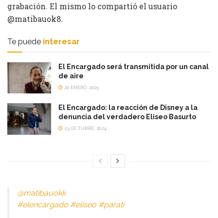
grabación. El mismo lo compartió el usuario
@matibauok8.
Te puede
interesar
El Encargado será transmitida por un canal
de aire
20 ENERO, 2025
El Encargado: la reacción de Disney a la
denuncia del verdadero Eliseo Basurto
23 OCTUBRE, 2024
@matibauokk
#elencargado
#eliseo
#parati