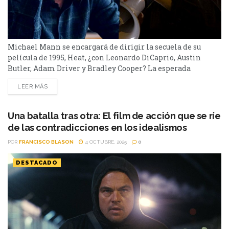
Michael Mann se encargará de dirigir la secuela de su
película de 1995, Heat, ¿con Leonardo DiCaprio, Austin
Butler, Adam Driver y Bradley Cooper? La esperada
continuación de Heat, el clásico drama criminal de 1995,
LEER MÁS
finalmente encontró un nuevo impulso. Heat 2, la
ambiciosa secuela que Michael Mann viene gestando desde
hace años, tendrá un nuevo hogar bajo el sello...
Una batalla tras otra: El film de acción que se ríe
de las contradicciones en los idealismos
POR
FRANCISCO BLASON
4 OCTUBRE, 2025
0
DESTACADO