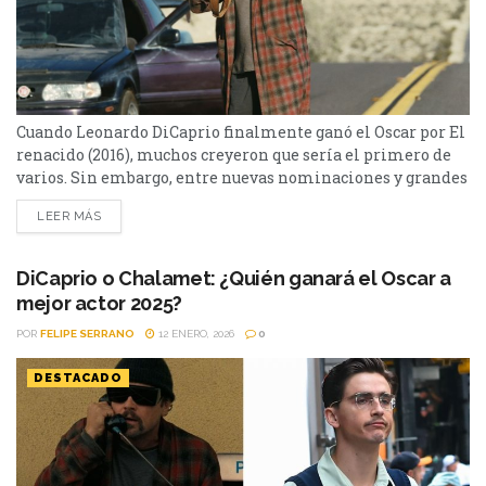
Cuando Leonardo DiCaprio finalmente ganó el Oscar por El
renacido (2016), muchos creyeron que sería el primero de
varios. Sin embargo, entre nuevas nominaciones y grandes
actuaciones, nunca volvió a llevarse la estatuilla… hasta
LEER MÁS
ahora. Con One Battle After Another, DiCaprio está otra vez
en la carrera por el Oscar a Mejor Actor —y sus
posibilidades merecen un análisis cuidadoso....
DiCaprio o Chalamet: ¿Quién ganará el Oscar a
mejor actor 2025?
POR
FELIPE SERRANO
12 ENERO, 2026
0
DESTACADO