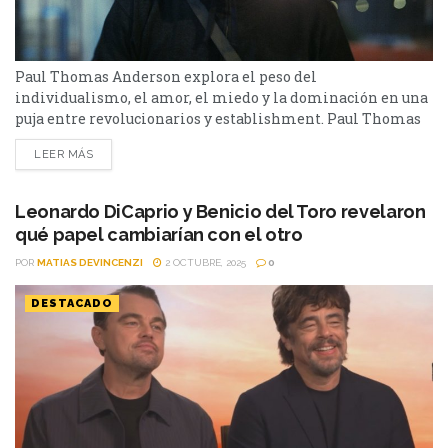
Paul Thomas Anderson explora el peso del
individualismo, el amor, el miedo y la dominación en una
puja entre revolucionarios y establishment. Paul Thomas
Anderson trae para su décimo primer film una historia
LEER MÁS
que tiene más de 20 años de cocción, pero que da en la tecla
justa para el momento histórico de las personas. Una
batalla tras otra se...
Leonardo DiCaprio y Benicio del Toro revelaron
qué papel cambiarían con el otro
POR
MATIAS DEVINCENZI
2 OCTUBRE, 2025
0
DESTACADO