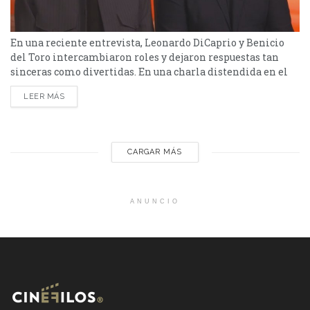
En una reciente entrevista, Leonardo DiCaprio y Benicio
del Toro intercambiaron roles y dejaron respuestas tan
sinceras como divertidas. En una charla distendida en el
marco de la presentación de Una batalla tras otra,
LEER MÁS
Leonardo DiCaprio y Benicio del Toro sorprendieron al
responder una pregunta poco común: ¿qué papel de la
carrera del otro hubieran querido interpretar? La
dinámica dio...
CARGAR MÁS
ANUNCIO