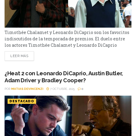
Timothée Chalamet y Leonardo DiCaprio son los favoritos
indiscutidos de la temporada de premios. El duelo entre
los actores Timothée Chalamet y Leonardo DiCaprio
promete mantener viva a esta temporada de premios que
LEER MÁS
empezó en pasado domingo con los Critics Choice Awards
que le dio el primer premio a Chalamet por su trabajo en
Marty Supreme. y anoche recibió la segunda...
¿Heat 2 con Leonardo DiCaprio, Austin Butler,
Adam Driver y Bradley Cooper?
POR
MATIAS DEVINCENZI
7 OCTUBRE, 2025
0
DESTACADO