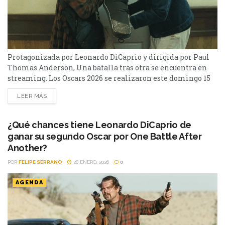
Protagonizada por Leonardo DiCaprio y dirigida por Paul
Thomas Anderson, Una batalla tras otra se encuentra en
streaming. Los Oscars 2026 se realizaron este domingo 15
de marzo y tuvo varias películas que pelearon por las
LEER MÁS
estatuillas más preciadas. Una batalla tras otra le ganó la
pulseada como mejor película a Sinners, que tuvo 16
nominaciones, récord total para una...
¿Qué chances tiene Leonardo DiCaprio de
ganar su segundo Oscar por One Battle After
Another?
POR
FELIPE SERRANO
28 ENERO, 2026
0
AGENDA