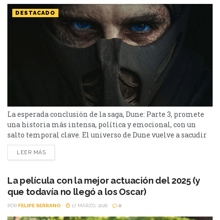
DESTACADO
La esperada conclusión de la saga, Dune: Parte 3, promete
una historia más intensa, política y emocional, con un
salto temporal clave. El universo de Dune vuelve a sacudir
al mundo del cine. El primer tráiler de Dune: Parte 3 ya
LEER MÁS
está entre nosotros y confirma lo que muchos sospechaban:
la tercera entrega no solo será la más ambiciosa, sino...
La película con la mejor actuación del 2025 (y
que todavía no llegó a los Oscar)
POR
FELIPE SERRANO
17 MARZO, 2026
0