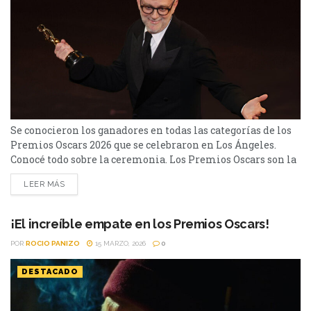
Se conocieron los ganadores en todas las categorías de los
Premios Oscars 2026 que se celebraron en Los Ángeles.
Conocé todo sobre la ceremonia. Los Premios Oscars son la
ceremonia de premiaciones más importantes de la
LEER MÁS
industria cinematográfica, por lo que crea gran expectativa
en el mundo del séptimo arte. La 98° edición se llevó a cabo
en Los Ángeles...
¡El increíble empate en los Premios Oscars!
POR
ROCIO PANIZO
15 MARZO, 2026
0
DESTACADO