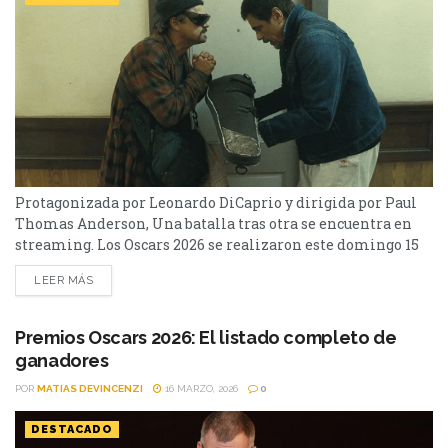
Protagonizada por Leonardo DiCaprio y dirigida por Paul
Thomas Anderson, Una batalla tras otra se encuentra en
streaming. Los Oscars 2026 se realizaron este domingo 15
de marzo y tuvo varias películas que pelearon por las
LEER MÁS
estatuillas más preciadas. Una batalla tras otra le ganó la
pulseada como mejor película a Sinners, que tuvo 16
nominaciones, récord total para una...
Premios Oscars 2026: El listado completo de
ganadores
POR
MATIAS DEVINCENZI
16 MARZO, 2026
0
DESTACADO