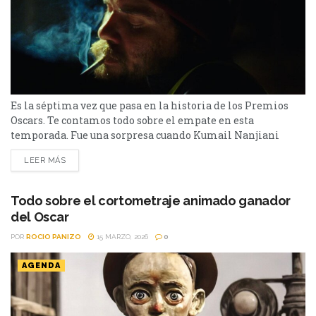
Es la séptima vez que pasa en la historia de los Premios
Oscars. Te contamos todo sobre el empate en esta
temporada. Fue una sorpresa cuando Kumail Nanjiani
pronunció un empate en la gala 98 de los Premios Oscars.
LEER MÁS
Se trata de la categoría de Mejor Cortometraje. Esto no
sucedía desde el 2012, cuando hubo un empate por Mejor
Edición...
Todo sobre el cortometraje animado ganador
del Oscar
POR
ROCIO PANIZO
15 MARZO, 2026
0
AGENDA