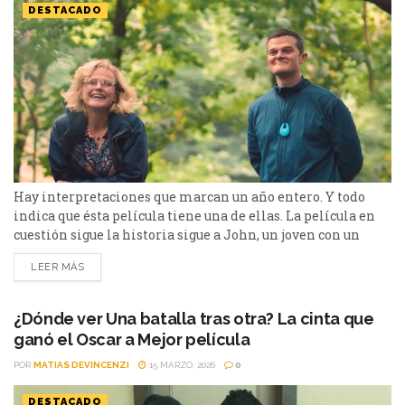
DESTACADO
Hay interpretaciones que marcan un año entero. Y todo
indica que ésta película tiene una de ellas. La película en
cuestión sigue la historia sigue a John, un joven con un
futuro prometedor cuya vida cambia por completo cuando,
LEER MÁS
en el colegio, comienzan a aparecer tics involuntarios y
explosiones verbales que nadie logra comprender. A partir
de ese momento, enfrenta...
¿Dónde ver Una batalla tras otra? La cinta que
ganó el Oscar a Mejor película
POR
MATIAS DEVINCENZI
15 MARZO, 2026
0
DESTACADO