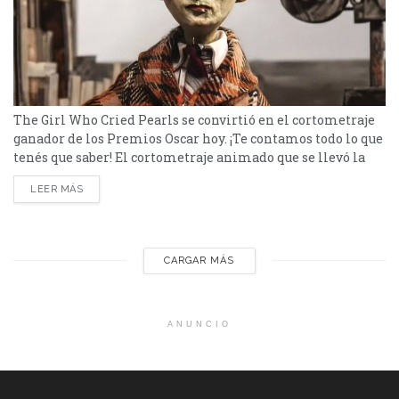
The Girl Who Cried Pearls se convirtió en el cortometraje
ganador de los Premios Oscar hoy. ¡Te contamos todo lo que
tenés que saber! El cortometraje animado que se llevó la
estatuilla a Mejor cortometraje animado en la ceremonia
LEER MÁS
de los Premios Oscar es The Girl Who Cried Pearls o La
chica que lloraba perlas. De origen canadiense, dura 16...
CARGAR MÁS
ANUNCIO