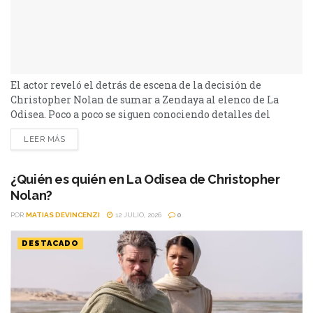
El actor reveló el detrás de escena de la decisión de
Christopher Nolan de sumar a Zendaya al elenco de La
Odisea. Poco a poco se siguen conociendo detalles del
detrás de escena de La Odisea, la ambiciosa adaptación de
LEER MÁS
la obra de Homero que dirige Christopher Nolan. En una
reciente entrevista, Tom Holland compartió una de las
anécdotas más...
¿Quién es quién en La Odisea de Christopher
Nolan?
POR
MATIAS DEVINCENZI
12 JULIO, 2026
0
DESTACADO