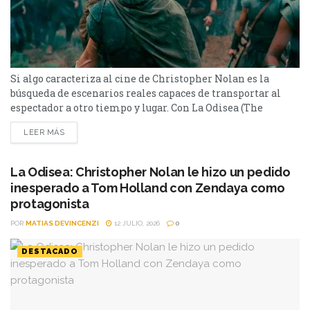
Si algo caracteriza al cine de Christopher Nolan es la
búsqueda de escenarios reales capaces de transportar al
espectador a otro tiempo y lugar. Con La Odisea (The
Odyssey), el director volvió a apostar por paisajes
LEER MÁS
imponentes para recrear el viaje de Odiseo. El rodaje se
llevó a cabo en distintos puntos del mundo, con especial
atención a lugares que...
La Odisea: Christopher Nolan le hizo un pedido
inesperado a Tom Holland con Zendaya como
protagonista
POR
MATIAS DEVINCENZI
12 JULIO, 2026
0
DESTACADO