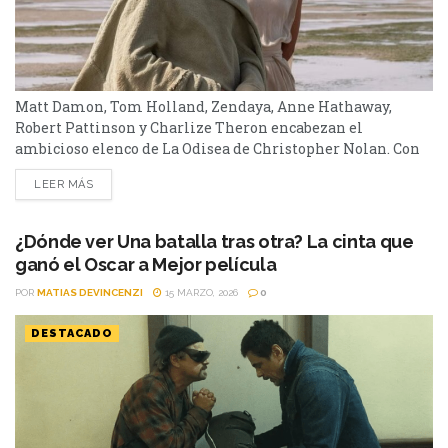
Matt Damon, Tom Holland, Zendaya, Anne Hathaway,
Robert Pattinson y Charlize Theron encabezan el
ambicioso elenco de La Odisea de Christopher Nolan. Con
un elenco repleto de figuras de Hollywood, La Odisea
LEER MÁS
promete convertirse en uno de los grandes
acontecimientos cinematográficos de los próximos años.
La nueva película de Christopher Nolan adaptará el célebre
¿Dónde ver Una batalla tras otra? La cinta que
poema épico de Homero y reunirá...
ganó el Oscar a Mejor película
POR
MATIAS DEVINCENZI
15 MARZO, 2026
0
DESTACADO