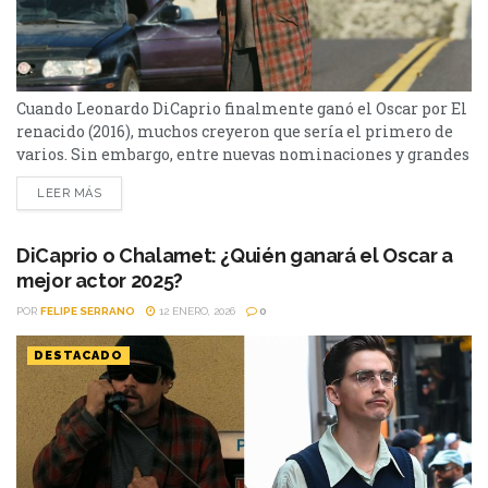
Cuando Leonardo DiCaprio finalmente ganó el Oscar por El
renacido (2016), muchos creyeron que sería el primero de
varios. Sin embargo, entre nuevas nominaciones y grandes
actuaciones, nunca volvió a llevarse la estatuilla… hasta
LEER MÁS
ahora. Con One Battle After Another, DiCaprio está otra vez
en la carrera por el Oscar a Mejor Actor —y sus
posibilidades merecen un análisis cuidadoso....
DiCaprio o Chalamet: ¿Quién ganará el Oscar a
mejor actor 2025?
POR
FELIPE SERRANO
12 ENERO, 2026
0
DESTACADO