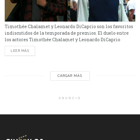
Timothée Chalamet y Leonardo DiCaprio son los favoritos
indiscutidos de la temporada de premios. El duelo entre
los actores Timothée Chalamet y Leonardo DiCaprio
promete mantener viva a esta temporada de premios que
LEER MÁS
empezó en pasado domingo con los Critics Choice Awards
que le dio el primer premio a Chalamet por su trabajo en
Marty Supreme. y anoche recibió la segunda...
CARGAR MÁS
ANUNCIO