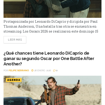
Protagonizada por Leonardo DiCaprio y dirigida por Paul
Thomas Anderson, Una batalla tras otra se encuentra en
streaming. Los Oscars 2026 se realizaron este domingo 15
de marzo y tuvo varias películas que pelearon por las
LEER MÁS
estatuillas más preciadas. Una batalla tras otra le ganó la
pulseada como mejor película a Sinners, que tuvo 16
nominaciones, récord total para una...
¿Qué chances tiene Leonardo DiCaprio de
ganar su segundo Oscar por One Battle After
Another?
POR
FELIPE SERRANO
28 ENERO, 2026
0
AGENDA