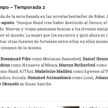
empo – Temporada 2
a de la serie basada en las novelas bestseller de Rober
e agosto
. “Aunque Rand cree haber destruido al Oscuro, el
. Nuevas y viejas amenazas buscan a los jóvenes amigo
or el mundo, La mujer que los encontró y guió ahora es 
rar otras fuentes de fortaleza entre ellos, en ellos mismo
 sinopsis de la misma.
:
Rosamund Pike
como Moiraine Damodred,
Daniel Henn
obins
como Nynaeve al’Meara,
Marcus Rutherford
como P
omo Rand Al’Thor,
Madeleine Madden
como Egwene al’V
ndrin Guirale,
Hammed Animashaun
como Loial,
Johan
e Okonedo
as Siuan Sanche.