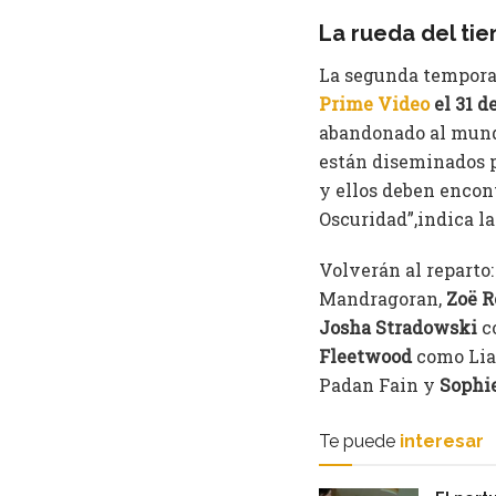
La rueda del ti
La segunda temporad
Prime Video
el 31 d
abandonado al mundo
están diseminados p
y ellos deben encont
Oscuridad”,indica la
Volverán al reparto
Mandragoran,
Zoë R
Josha Stradowski
c
Fleetwood
como Lia
Padan Fain y
Sophi
Te puede
interesar