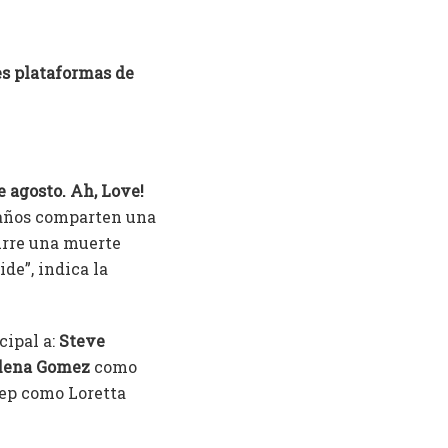
es plataformas de
e agosto. Ah, Love!
raños comparten una
urre una muerte
de”, indica la
cipal a:
Steve
lena Gomez
como
ep como Loretta