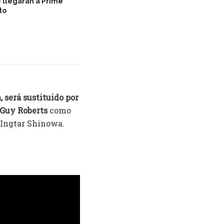
e llegarán a Prime
to
 será sustituido por
Guy Roberts
como
Ingtar Shinowa.