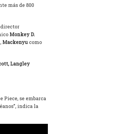
nte más de 800
 director
ónico
Monkey D.
,
Mackenyu
como
cott, Langley
e Piece, se embarca
éanos”, indica la