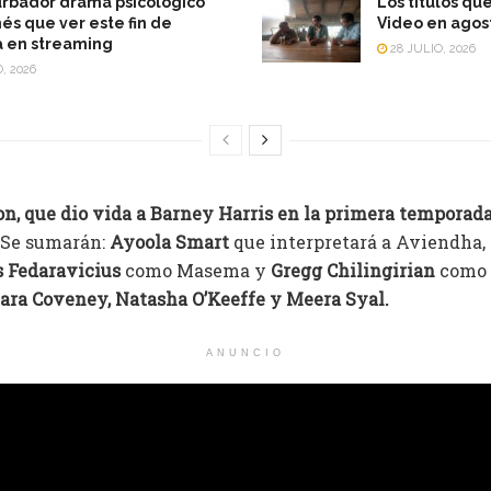
urbador drama psicológico
Los títulos qu
és que ver este fin de
Video en agos
 en streaming
28 JULIO, 2026
, 2026
n, que dio vida a Barney Harris en la primera temporada,
. Se sumarán:
Ayoola Smart
que interpretará a Aviendha,
 Fedaravicius
como Masema y
Gregg Chilingirian
como 
ara Coveney, Natasha O’Keeffe y Meera Syal.
ANUNCIO