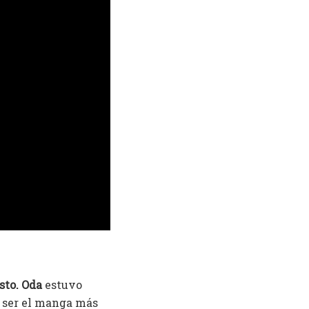
osto. Oda
estuvo
e ser el manga más