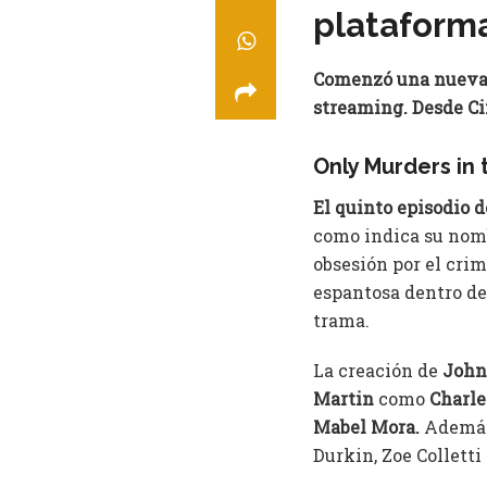
plataform
Comenzó una nueva s
streaming. Desde Ci
Only Murders in 
El quinto episodio 
como indica su nomb
obsesión por el cri
espantosa dentro de
trama.
La creación de
John
Martin
como
Charle
Mabel Mora.
Además
Durkin, Zoe Collett