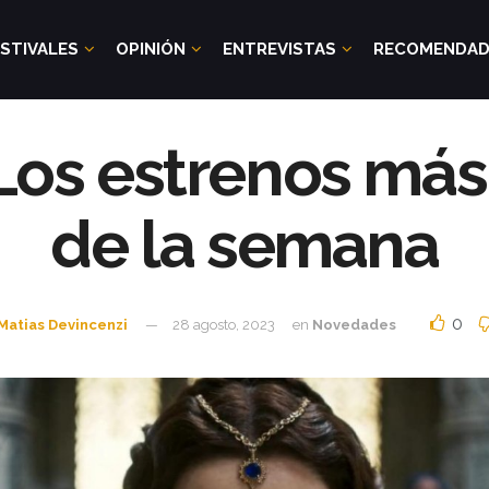
STIVALES
OPINIÓN
ENTREVISTAS
RECOMENDA
Los estrenos má
de la semana
0
Matias Devincenzi
28 agosto, 2023
en
Novedades