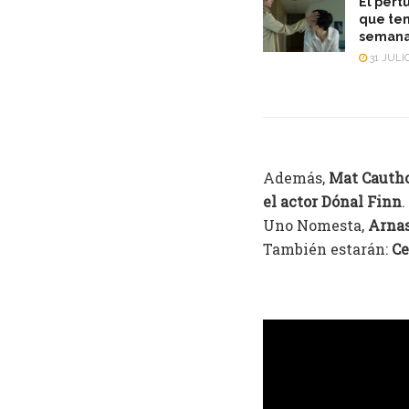
El pert
que ten
semana
31 JULIO
Además,
Mat Cautho
el actor Dónal Finn
Uno Nomesta,
Arnas
También estarán:
Ce