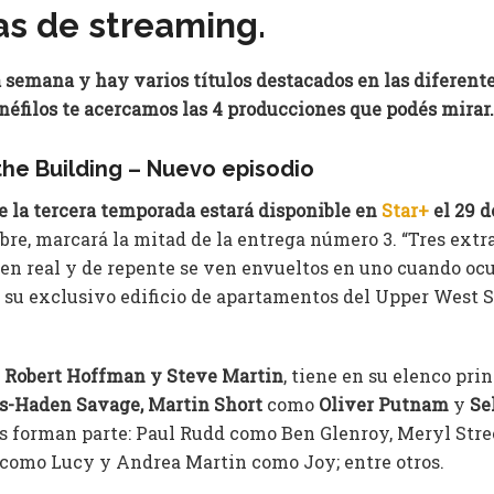
as de streaming.
emana y hay varios títulos destacados en las diferent
néfilos te acercamos las 4 producciones que podés mirar.
the Building – Nuevo episodio
de la tercera temporada estará disponible en
Star+
el 29 d
re, marcará la mitad de la entrega número 3. “Tres ext
men real y de repente se ven envueltos en uno cuando oc
 su exclusivo edificio de apartamentos del Upper West Si
 Robert Hoffman y Steve Martin
, tiene en su elenco prin
s-Haden Savage, Martin Short
como
Oliver Putnam
y
Se
 forman parte: Paul Rudd como Ben Glenroy, Meryl Stre
i como Lucy y Andrea Martin como Joy; entre otros.