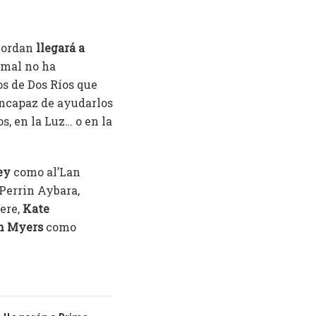
 Jordan
llegará a
 mal no ha
s de Dos Ríos que
incapaz de ayudarlos
s, en la Luz… o en la
ey
como al’Lan
errin Aybara,
ere,
Kate
n Myers
como