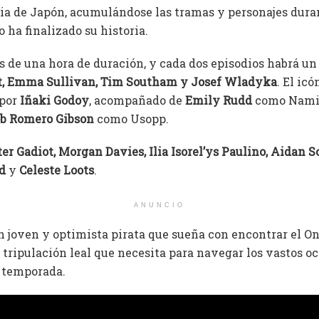
ria de Japón, acumulándose las tramas y personajes dura
o ha finalizado su historia.
s de una hora de duración, y cada dos episodios habrá un
t, Emma Sullivan, Tim Southam
y Josef Wladyka
. El ic
 por
Iñaki Godoy
, acompañado de
Emily Rudd
como Nami
b Romero Gibson
como Usopp.
er Gadiot, Morgan Davies, Ilia Isorel’ys Paulino, Aidan S
d
y
Celeste Loots
.
ANUNCIO
n joven y optimista pirata que sueña con encontrar el On
 tripulación leal que necesita para navegar los vastos oc
 temporada.