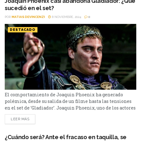
Joaquin Phoenix casi abandona Gladiador: ¿Qué
sucedió en el set?
POR
MATIAS DEVINCENZI
8 NOVIEMBRE, 2024
0
DESTACADO
El comportamiento de Joaquin Phoenix ha generado
polémica, desde su salida de un filme hasta las tensiones
en el set de ‘Gladiador’. Joaquin Phoenix, uno de los actores
más aclamados de su generación, ha vuelto a ser objeto de
LEER MÁS
controversia por su comportamiento en los sets de
grabación. Recientemente, el director Ridley Scott reveló
actitudes poco profesionales del actor en...
¿Cuándo será? Ante el fracaso en taquilla, se