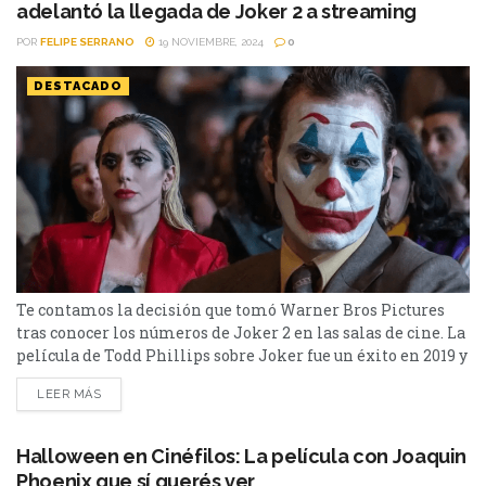
adelantó la llegada de Joker 2 a streaming
POR
FELIPE SERRANO
19 NOVIEMBRE, 2024
0
DESTACADO
Te contamos la decisión que tomó Warner Bros Pictures
tras conocer los números de Joker 2 en las salas de cine. La
película de Todd Phillips sobre Joker fue un éxito en 2019 y
la expectativa por la segunda entrega era alta. Joker: Folie
LEER MÁS
à Deux o Joker 2 fue estrenada mundialmente en la última
edición del Festival de Cannes,...
Halloween en Cinéfilos: La película con Joaquin
Phoenix que sí querés ver