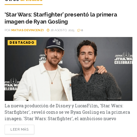
‘Star Wars: Starfighter’ presentó la primera
imagen de Ryan Gosling
POR
MATIAS DEVINCENZI
28 AGOSTO, 2025
0
DESTACADO
La nueva producción de Disney y LucasFilm, 'Star Wars:
Starfighter', reveló como se ve Ryan Gosling en la primera
imagen. 'Star Wars: Starfighter', el ambicioso nuevo
capítulo de la saga galáctica que ya rueda en el Reino Unido
LEER MÁS
bajo la dirección de Shawn Levy, puso primera. La