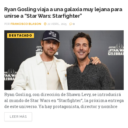
producción, protagonizada por Ryan Gosling, se estrenará
el 28 de mayo de 2027...
Ryan Gosling viaja a una galaxia muy lejana para
unirse a “Star Wars: Starfighter”
POR
FRANCISCO BLASON
22 ABRIL, 2025
0
DESTACADO
Ryan Gosling, con dirección de Shawn Levy, se introducirá
al mundo de Star Wars en “Starfighter”, la próxima entrega
de este universo. Ya hay protagonista, director y nombre
para la próxima entrega de Star Wars. Ryan Gosling se une
LEER MÁS
a Shawn Levy para “Starfighter”, una historia del universo
cinematográfico creado por George Lucas. De lo poco que se