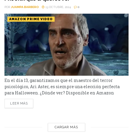
POR
JUAMPA BARBERO
13 OCTUBRE, 2024
0
AMAZON PRIME VIDEO
En el día 13, garantizamos que el maestro del terror
psicológico, Ari Aster, es siempre una elección perfecta
para Halloween. ¿Dónde ver? Disponible en Amazon
Prime Video. Ideal si te gustó: Halloween, It
LEER MÁS
Follows o Mulholland Drive. No apta para: Quienes sufran
de insomnio crónico. ¿Más data buena para Halloween?
“Beau is Afraid” marca la reunión entre el reconocido actor
Joaquin Phoenix y...
CARGAR MÁS