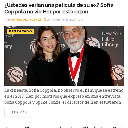
sabe es...
¿Ustedes verían una película de su ex? Sofia
Coppola no vio Her por esta razón
POR
MATIAS DEVINCENZI
27 NOVIEMBRE, 2024
0
DESTACADO
La cineasta, Sofia Coppola, no observó el film que se estrenó
en el 2013, Her, por motivos que expresó en una entrevista.
Sofia Coppola y Spike Jonze, el director de Her, estuvieron
casados durante 1999 y 2003. Tras su separación, ambos
LEER MÁS
realizaron producciones relacionadas a su romance. Ella,
lo hizo el mismo año con Lost in Translation, la cinta con...