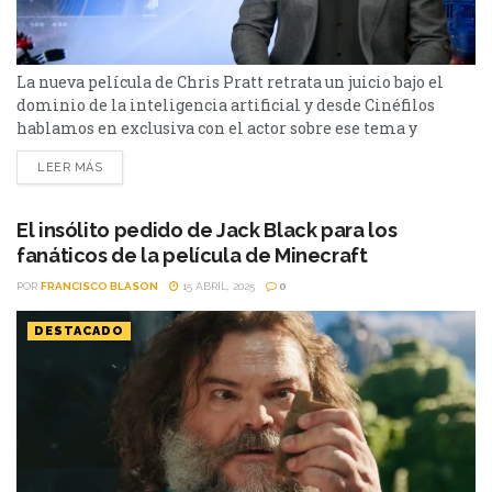
La nueva película de Chris Pratt retrata un juicio bajo el
dominio de la inteligencia artificial y desde Cinéfilos
hablamos en exclusiva con el actor sobre ese tema y
muchos más Llega a los cines Sin Piedad, un thriller de
LEER MÁS
ciencia ficción protagonizado por Chris Pratt en el cual el
actor interpreta a un detective acusado del asesinato de su
esposa...
El insólito pedido de Jack Black para los
fanáticos de la película de Minecraft
POR
FRANCISCO BLASON
15 ABRIL, 2025
0
DESTACADO