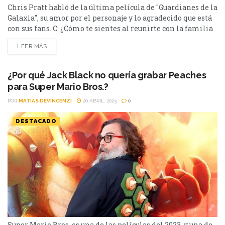
Chris Pratt habló de la última película de "Guardianes de la
Galaxia", su amor por el personaje y lo agradecido que está
con sus fans. C: ¿Cómo te sientes al reunirte con la familia
de Guardianes? CP: Es realmente especial estar reunidos
LEER MÁS
con la familia para el "volúmen 3". Es raro tener una
relación así como la que tenemos, por...
¿Por qué Jack Black no quería grabar Peaches
para Super Mario Bros.?
POR
MATIAS DEVINCENZI
20 ABRIL, 2023
0
DESTACADO
Super Mario Bros. es una de las películas del 2023, y una de