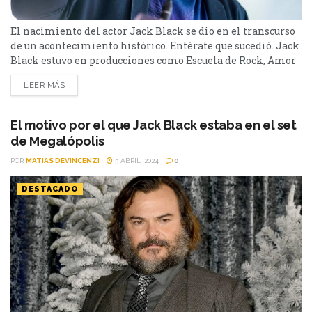
El nacimiento del actor Jack Black se dio en el transcurso
de un acontecimiento histórico. Entérate que sucedió. Jack
Black estuvo en producciones como Escuela de Rock, Amor
ciego, King Kong, Nacho Libre, Tropic Thunder, The
LEER MÁS
Holiday, Goosebumps, Bernie, Jumanji, Kung Fu Panda y
Super Mario Bros.: La película. El actor nació durante un
acontecimiento histórico. Judith Love Cohen, fue...
El motivo por el que Jack Black estaba en el set
de Megalópolis
POR
MATIAS DEVINCENZI
3 ABRIL, 2024
0
DESTACADO