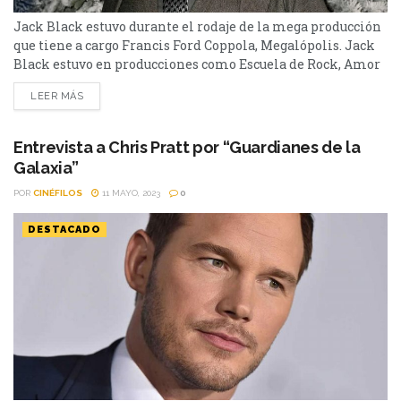
Jack Black estuvo durante el rodaje de la mega producción
que tiene a cargo Francis Ford Coppola, Megalópolis. Jack
Black estuvo en producciones como Escuela de Rock, Amor
ciego, King Kong, Nacho Libre, Tropic Thunder, The
LEER MÁS
Holiday, Goosebumps, Bernie, Jumanji, Kung Fu Panda y
Super Mario Bros.: La película. Pero no participó de
Megalópolis, lo nuevo de Coppola. “La película...
Entrevista a Chris Pratt por “Guardianes de la
Galaxia”
POR
CINÉFILOS
11 MAYO, 2023
0
DESTACADO