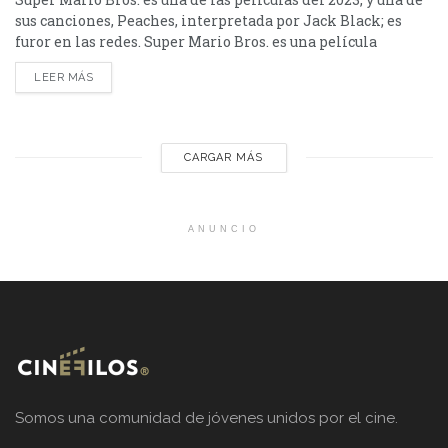
sus canciones, Peaches, interpretada por Jack Black; es
furor en las redes. Super Mario Bros. es una película
animada producida por Illumination en asociación con
LEER MÁS
Nintendo y distribuida por Universal Pictures. Es la
tercera adaptación cinematográfica de la franquicia de
Mario de Nintendo, tras Super Mario Bros.:...
CARGAR MÁS
ANUNCIO
Somos una comunidad de jóvenes unidos por el cine.