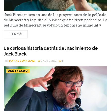
Jack Black estuvo en una de las proyecciones de la película
de Minecraft y le pidió al público que no tiren pochoclos. La
película de Minecraft se volvió un fenómeno mundial y
rompió todas las expectativas de la taquilla. Uno de los
LEER MÁS
elementos que ayudó a esta inusitada cantidad de
espectadores en la sala fue las respuestas virales de los...
La curiosa historia detrás del nacimiento de
Jack Black
POR
MATIAS DEVINCENZI
8 ABRIL, 2024
0
DESTACADO