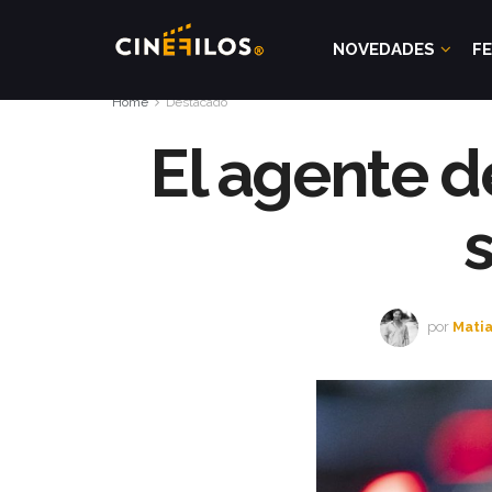
NOVEDADES
FE
Home
Destacado
El agente d
por
Matia