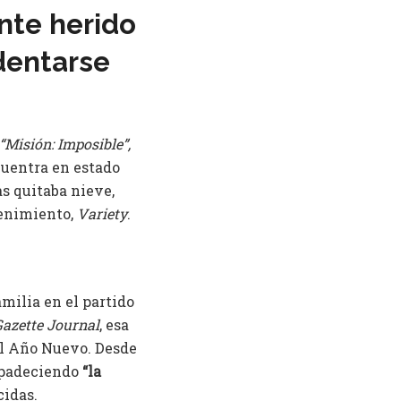
nte herido
dentarse
 “Misión: Imposible”,
cuentra en estado
s quitaba nieve,
tenimiento,
Variety
.
milia en el partido
azette Journal
, esa
el Año Nuevo. Desde
 padeciendo
“la
cidas.