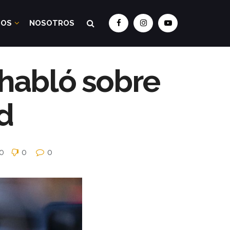
DOS
NOSOTROS
 habló sobre
d
0
0
0