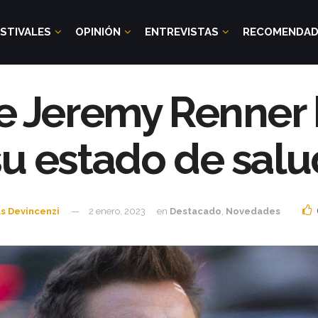
STIVALES
OPINIÓN
ENTREVISTAS
RECOMENDA
e Jeremy Renner
su estado de salu
s Devincenzi
2 enero, 2023
en
Destacado
,
Novedades