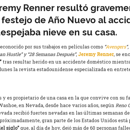
eremy Renner resultó graveme
 festejo de Año Nuevo al acci
espejaba nieve en su casa.
reconocido por sus trabajos en películas como
“
Avengers
“,
can Hustle” y “28 Semanas Después”
,
Jeremy Renner
, se en
”
tras resultar herido en un accidente doméstico mientra
lunes la revista estadounidense especializada en entre
 y es propietario de una casa en la que convive con su fa
Washoe, en Nevada, desde hace varios años, según
Reno G
evada recibió fuertes nevadas en las últimas semanas d
apróximadamente, gran parte de los Estados Unidos está
el siglo”
que, al día de hoy, dejó más de 60 personas falle