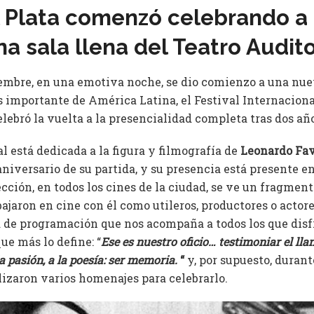
l Plata comenzó celebrando a
na sala llena del Teatro Audit
embre, en una emotiva noche, se dio comienzo a una nue
s importante de América Latina, el Festival Internaciona
celebró la vuelta a la presencialidad completa tras dos a
al está dedicada a la figura y filmografía de
Leonardo Fa
iversario de su partida, y su presencia está presente en
cción, en todos los cines de la ciudad, se ve un fragmen
ajaron en cine con él como utileros, productores o actores
 de programación que nos acompaña a todos los que disf
ue más lo define: “
Ese es nuestro oficio… testimoniar el llan
la pasión, a la poesía: ser memoria.
“
y, por supuesto, duran
lizaron varios homenajes para celebrarlo.