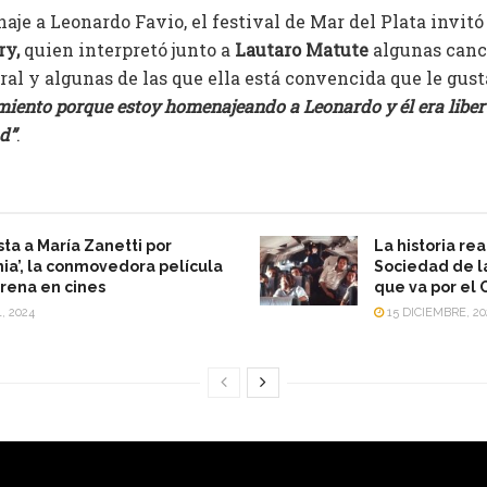
aje a Leonardo Favio, el festival de Mar del Plata invitó 
ry,
quien interpretó junto a
Lautaro Matute
algunas canc
gral y algunas de las que ella está convencida que le gus
miento porque estoy homenajeando a Leonardo y él era liber
ad”
.
sta a María Zanetti por
La historia rea
ia’, la conmovedora película
Sociedad de la
rena en cines
que va por el 
, 2024
15 DICIEMBRE, 20