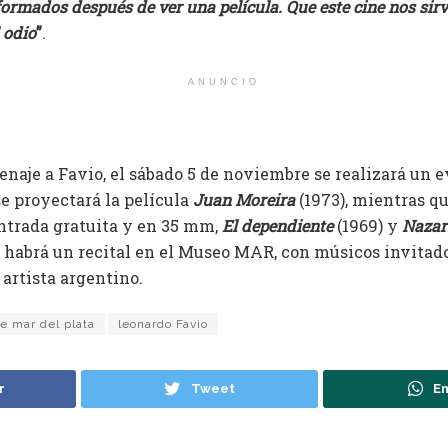
ormados después de ver una película. Que este cine nos sirv
l odio
”
.
ANUNCIO
naje a Favio, el sábado 5 de noviembre se realizará un e
e proyectará la película
Juan Moreira
(1973), mientras qu
entrada gratuita y en 35 mm,
El dependiente
(1969) y
Nazar
 habrá un recital en el Museo MAR, con músicos invitado
artista argentino.
de mar del plata
leonardo Favio
r
Tweet
En