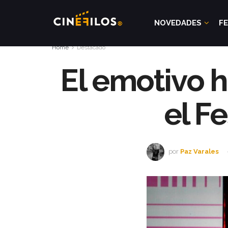
NOVEDADES
FE
Home
Destacado
El emotivo 
el Fe
por
Paz Varales