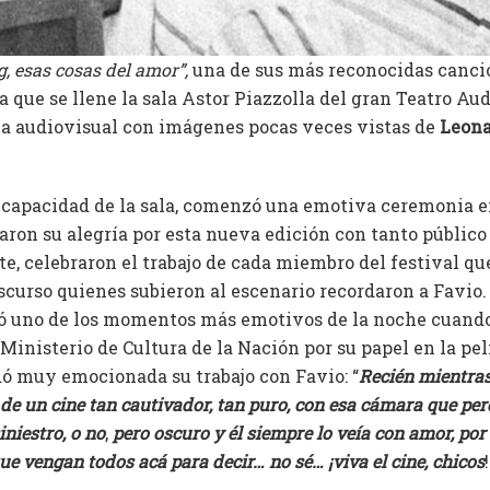
g, esas cosas del amor”,
una de sus más reconocidas canci
 que se llene la sala Astor Piazzolla del gran Teatro Au
a audiovisual con imágenes pocas veces vistas de
Leona
capacidad de la sala, comenzó una emotiva ceremonia en
aron su alegría por esta nueva edición con tanto público
e, celebraron el trabajo de cada miembro del festival qu
iscurso quienes subieron al escenario recordaron a Favio
ó uno de los momentos más emotivos de la noche cuando
Ministerio de Cultura de la Nación por su papel en la pe
ó muy emocionada su trabajo con Favio: “
Recién mientras
de un cine tan cautivador, tan puro, con esa cámara que per
iniestro, o no
,
pero oscuro y él siempre lo veía con amor, po
ue vengan todos acá para decir… no sé… ¡viva el cine, chicos
!