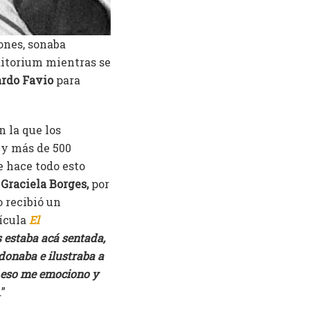
ones, sonaba
ditorium mientras se
rdo Favio
para
 la que los
 y más de 500
e hace todo esto
.
Graciela Borges,
por
 recibió un
lícula
El
 estaba acá sentada,
donaba e ilustraba a
r eso me emociono y
.”