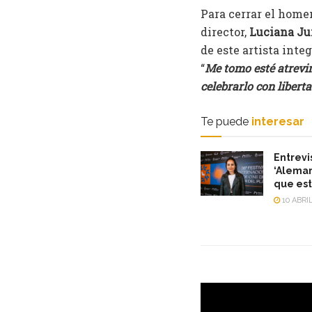
Para cerrar el homen
director,
Luciana Ju
de este artista inte
“
Me tomo esté atrevi
celebrarlo con libert
Te puede
interesar
Entrevi
‘Aleman
que est
10 ABRIL