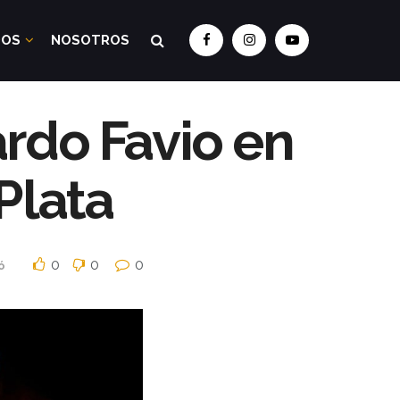
DOS
NOSOTROS
rdo Favio en
 Plata
0
0
0
ó