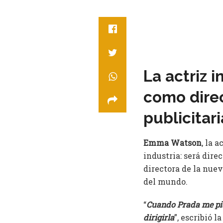
La actriz
como dire
publicitar
Emma Watson
, la 
industria: será dire
directora de la nue
del mundo.
“
Cuando Prada me pid
dirigirla
”, escribió 