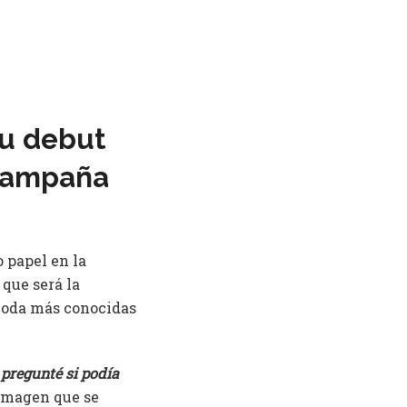
su debut
 campaña
 papel en la
 que será la
 moda más conocidas
pregunté si podía
 imagen que se