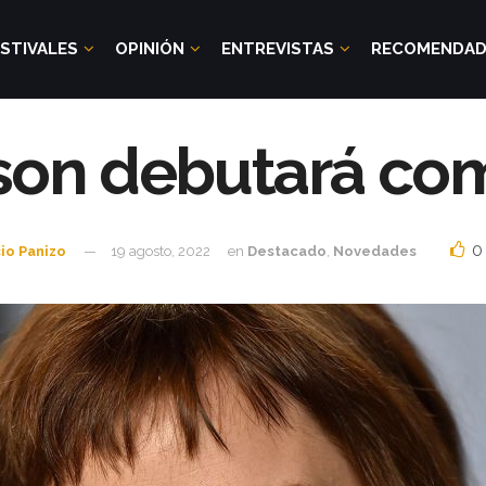
STIVALES
OPINIÓN
ENTREVISTAS
RECOMENDA
on debutará como
0
io Panizo
19 agosto, 2022
en
Destacado
,
Novedades