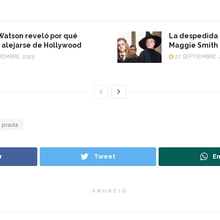
atson reveló por qué
La despedida
 alejarse de Hollywood
Maggie Smith
IEMBRE, 2025
27 SEPTIEMBRE, 
prada
r
Tweet
En
ANUNCIO