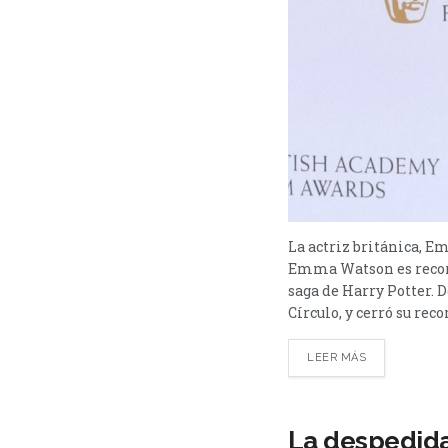
La actriz británica, E
Emma Watson es record
saga de Harry Potter. D
Círculo, y cerró su recor
LEER MÁS
La despedid