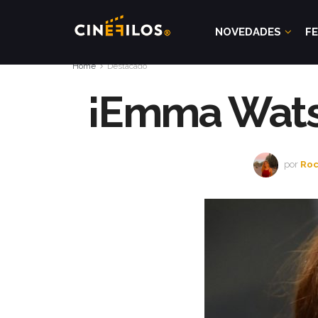
NOVEDADES
FE
Home
Destacado
¡Emma Wats
por
Roc