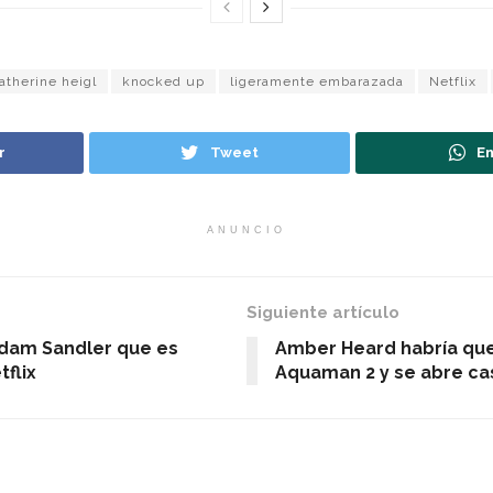
atherine heigl
knocked up
ligeramente embarazada
Netflix
r
Tweet
En
ANUNCIO
Siguiente artículo
Adam Sandler que es
Amber Heard habría qu
flix
Aquaman 2 y se abre ca