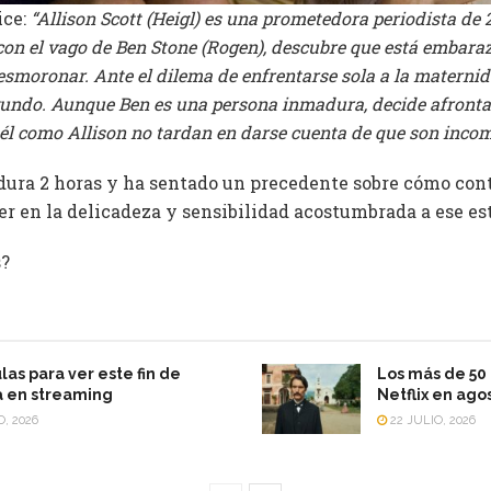
ice:
“Allison Scott (Heigl) es una prometedora periodista de
con el vago de Ben Stone (Rogen), descubre que está embara
esmoronar. Ante el dilema de enfrentarse sola a la maternid
egundo. Aunque Ben es una persona inmadura, decide afronta
él como Allison no tardan en darse cuenta de que son incomp
 dura 2 horas y ha sentado un precedente sobre cómo cont
r en la delicadeza y sensibilidad acostumbrada a ese est
s?
las para ver este fin de
Los más de 50 
 en streaming
Netflix en ago
O, 2026
22 JULIO, 2026