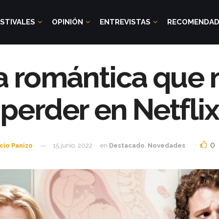
STIVALES
OPINIÓN
ENTREVISTAS
RECOMENDA
 romántica que 
perder en Netflix
0
cio Panizo
15 junio, 2022
en
Destacado
,
Novedades