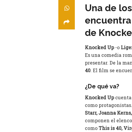
Una de los
encuentra 
de Knocke
Knocked Up
-o
Lige
Es una comedia rom
presentar. De la ma
40
. El film se encue
¿De qué va?
Knocked Up
cuenta
como protagonistas
Starr, Joanna Kerns
componen el elenc
como
This is 40, Vi