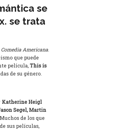
mántica se
. se trata
 Comedia Americana
.
cismo que puede
ente película,
This is
adas de su género.
y
Katherine Heigl
Jason Segel, Martin
 Muchos de los que
de sus películas,