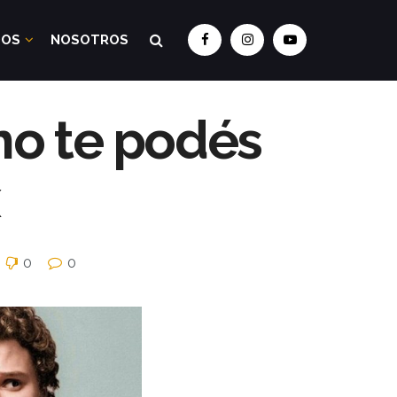
DOS
NOSOTROS
no te podés
0
0