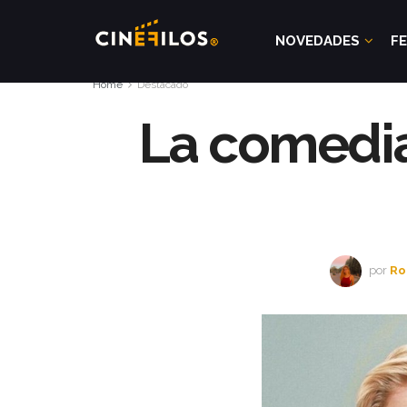
NOVEDADES
FE
Home
Destacado
La comedia
por
Ro