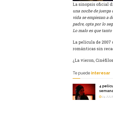
La sinopsis oficial d
una noche de juerga 
vida se empiezan a d
padre, opta por lo s
Lo malo es que tanto 
La película de 2007
románticas sin recae
¿La vieron, Cinéfilo
Te puede
interesar
4 pelícu
semana
24 JULI