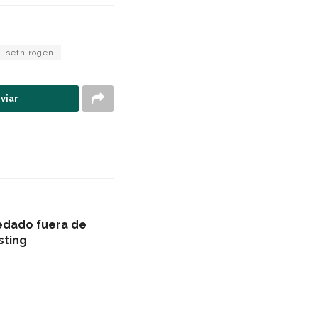
seth rogen
viar
edado fuera de
sting