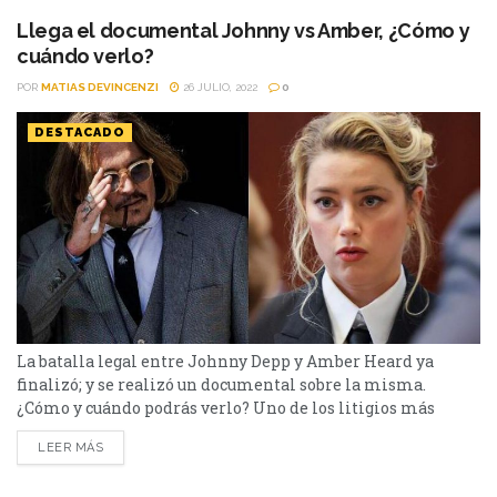
¿De...
Llega el documental Johnny vs Amber, ¿Cómo y
cuándo verlo?
POR
MATIAS DEVINCENZI
26 JULIO, 2022
0
DESTACADO
La batalla legal entre Johnny Depp y Amber Heard ya
finalizó; y se realizó un documental sobre la misma.
¿Cómo y cuándo podrás verlo? Uno de los litigios más
impactantes de los últimos años fue el Johnny Depp y
LEER MÁS
Amber Heard. Es por es que se decidió realizar una
producción titulada Johnny vs Amber que presentará los