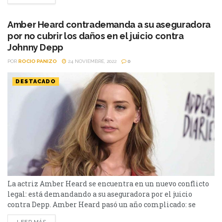
programados, especialmente, su participación en la
película de Aquaman de DC. Pero,...
Amber Heard contrademanda a su aseguradora
por no cubrir los daños en el juicio contra
Johnny Depp
POR
ROCIO PANIZO
24 NOVIEMBRE, 2022
0
DESTACADO
La actriz Amber Heard se encuentra en un nuevo conflicto
legal: está demandando a su aseguradora por el juicio
contra Depp. Amber Heard pasó un año complicado: se
enfrentó en un juicio de difamación a Johnny Depp a