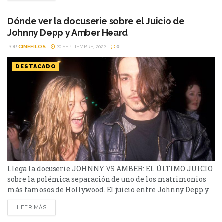
indemnización compensatoria y 5 por punitiva) y Depp, 2...
Dónde ver la docuserie sobre el Juicio de
Johnny Depp y Amber Heard
POR
CINÉFILOS
20 SEPTIEMBRE, 2022
0
DESTACADO
Llega la docuserie JOHNNY VS AMBER: EL ÚLTIMO JUICIO
sobre la polémica separación de uno de los matrimonios
más famosos de Hollywood. El juicio entre Johnny Depp y
Amber Heard estuvo en boca de todos hasta hace pocos días
LEER MÁS
y a partir de este 20 de septiembre podrán verse los
detalles de esta instancia judicial que atravesó la expareja.