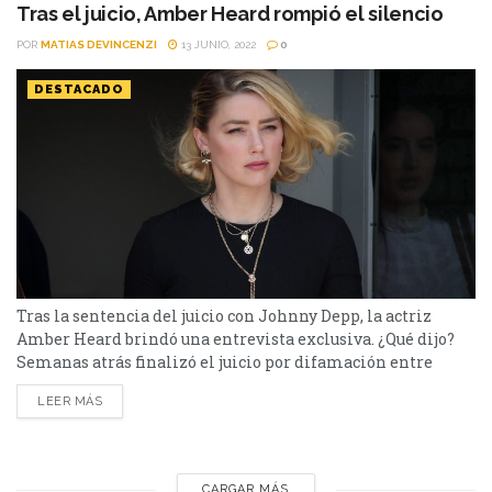
momentos inéditos del...
Tras el juicio, Amber Heard rompió el silencio
POR
MATIAS DEVINCENZI
13 JUNIO, 2022
0
DESTACADO
Tras la sentencia del juicio con Johnny Depp, la actriz
Amber Heard brindó una entrevista exclusiva. ¿Qué dijo?
Semanas atrás finalizó el juicio por difamación entre
Amber Heard y Johnny Depp. El jurado resolvió que la
LEER MÁS
actriz tendrá que pagar 15 millones al actor (10 millones
por indemnización compensatoria y 5 por punitiva) y
Depp, 2 millones a Heard, los...
CARGAR MÁS