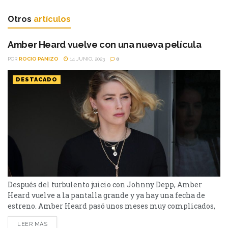
Otros
artículos
Amber Heard vuelve con una nueva película
POR
ROCIO PANIZO
14 JUNIO, 2023
0
DESTACADO
Después del turbulento juicio con Johnny Depp, Amber
Heard vuelve a la pantalla grande y ya hay una fecha de
estreno. Amber Heard pasó unos meses muy complicados,
luego de perder en el juicio contra Johnny Depp por
LEER MÁS
difamación. Estuvo a punto de perder varios de sus trabajos