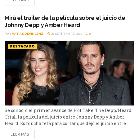
LEER MÁS
principios de año donde no salió victoriosa y su palabra fue
puesta a prueba. Eso le llevó a perder varios trabajos
dentro...
Mirá el tráiler de la película sobre el juicio de
Johnny Depp y Amber Heard
POR
MATIAS DEVINCENZI
28 SEPTIEMBRE, 2022
0
DESTACADO
Se conoció el primer avance de Hot Take: The Depp/Heard
Trial, la película del juicio entre Johnny Depp y Amber
Heard. Es mucha tela para cortar que dejó el juicio entre
Johnny Depp y Amber Heard. Según el veredicto: La actriz
LEER MÁS
tendrá que pagar 15 millones al actor (10 millones por