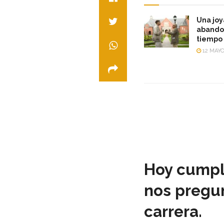
Una joy
abandon
tiempo 
12 MAYO
Hoy cumple
nos pregun
carrera.