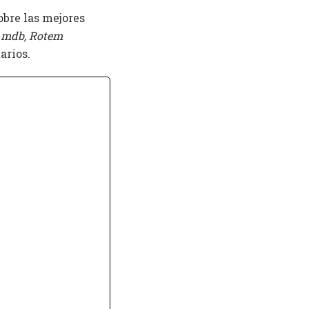
obre las mejores
I
mdb, Rotem
arios.