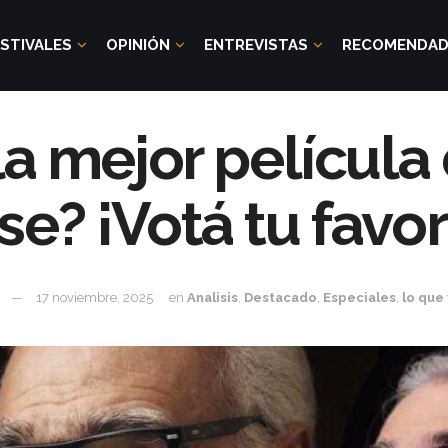
STIVALES
OPINIÓN
ENTREVISTAS
RECOMENDA
la mejor película
e? ¡Votá tu favor
17 noviembre, 2025
en
Analisis
,
Destacado
,
Especiales
,
lo que