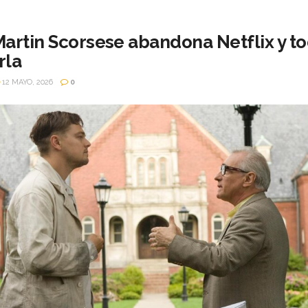
artin Scorsese abandona Netflix y to
rla
12 MAYO, 2026
0