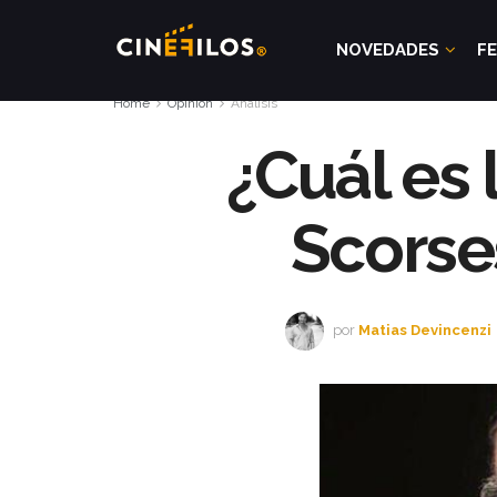
NOVEDADES
FE
Home
Opinión
Analisis
¿Cuál es 
Scorses
por
Matias Devincenzi