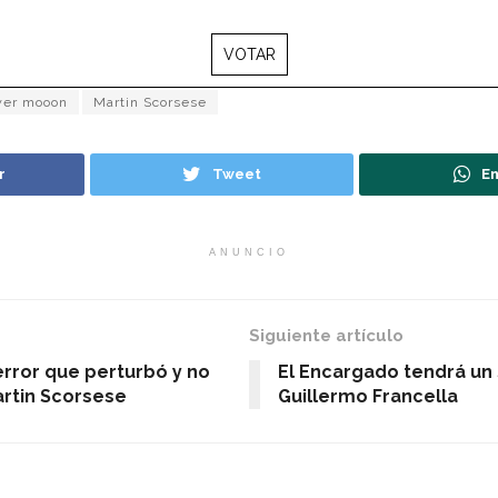
VOTAR
ower mooon
Martin Scorsese
r
Tweet
En
ANUNCIO
Siguiente artículo
error que perturbó y no
El Encargado tendrá un s
artin Scorsese
Guillermo Francella