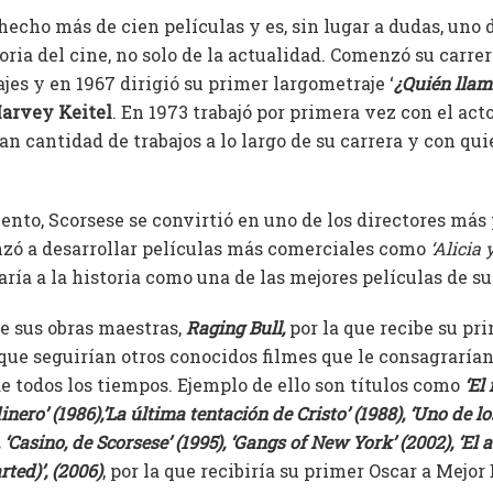
hecho más de cien películas y es, sin lugar a dudas, uno 
toria del cine, no solo de la actualidad. Comenzó su carrer
es y en 1967 dirigió su primer largometraje ‘
¿Quién llama
arvey Keitel
. En 1973 trabajó por primera vez con el act
an cantidad de trabajos a lo largo de su carrera y con qu
ento, Scorsese se convirtió en uno de los directores más
zó a desarrollar películas más comerciales como
‘Alicia 
aría a la historia como una de las mejores películas de su
de sus obras maestras,
Raging Bull,
por la que recibe su p
 que seguirían otros conocidos filmes que le consagraría
e todos los tiempos.
Ejemplo de ello son títulos como
‘El 
dinero’ (1986),’La última tentación de Cristo’ (1988), ‘Uno de lo
 ‘Casino, de Scorsese’ (1995), ‘Gangs of New York’ (2002), ‘El 
rted)’, (2006)
, por la que recibiría su primer Oscar a Mejor 