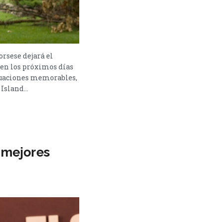
rsese dejará el
 en los próximos días
ctuaciones memorables,
sland...
s mejores