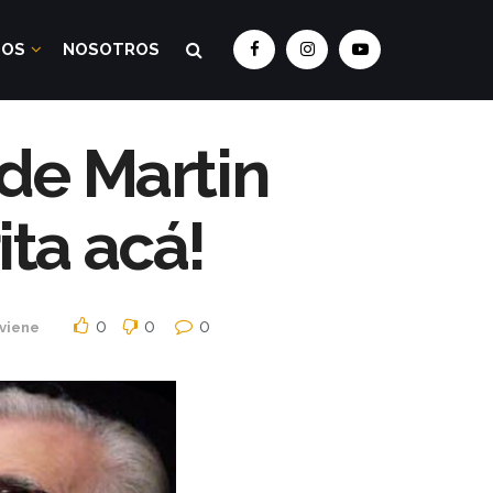
DOS
NOSOTROS
 de Martin
ita acá!
0
0
0
 viene