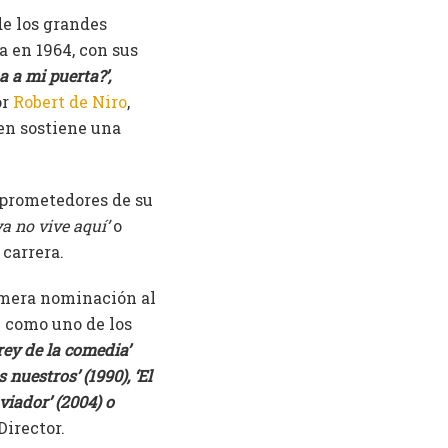
de los grandes
a en 1964, con sus
 a mi puerta?’,
or
Robert de Niro
,
ien sostiene una
 prometedores de su
ya no vive aquí’
o
 carrera.
rimera nominación al
n como uno de los
rey de la comedia’
s nuestros’ (1990), ‘El
aviador’ (2004) o
Director.