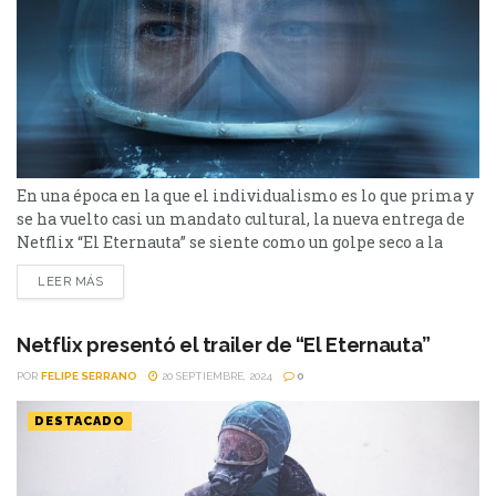
En una época en la que el individualismo es lo que prima y
se ha vuelto casi un mandato cultural, la nueva entrega de
Netflix “El Eternauta” se siente como un golpe seco a la
conciencia, llamando a pensar a quien esté dispuesto a
LEER MÁS
hacerlo. La frase que resuena e inunda toda esta seria es
“Nadie se salva solo”. Esa...
Netflix presentó el trailer de “El Eternauta”
POR
FELIPE SERRANO
20 SEPTIEMBRE, 2024
0
DESTACADO