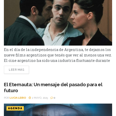
En el día de la independencia de Argentina, te dejamos los
nueve films argentinos que tenés que ver al menos una vez.
El cine argentino ha sido una industria fluctuante durante
toda su historia. Sin embargo, a pesar de todas las
LEER MÁS
situaciones económicas e institucionales que ha
atravesado (ya sea internas o externas), siempre se las
arregló para regalar historias...
El Eternauta: Un mensaje del pasado para el
futuro
POR
LUCIA LEIRO
2 MAYO, 2025
0
AGENDA