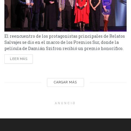
El reencuentro de los protagonistas principales de Relatos
Salvajes se dio en el marco de los Premios Sur, donde la
película de Damián Szifron recibió un premio honorífico.
En la noche del lunes 26 de agosto, RELATOS SALVAJES, la
LEER MÁS
película dirigida por Damian Szifron fue homenajeada por
su décimo aniversario junto con otras dos películas
emblemáticas: "La Tregua" que cumplió...
CARGAR MÁS
ANUNCIO