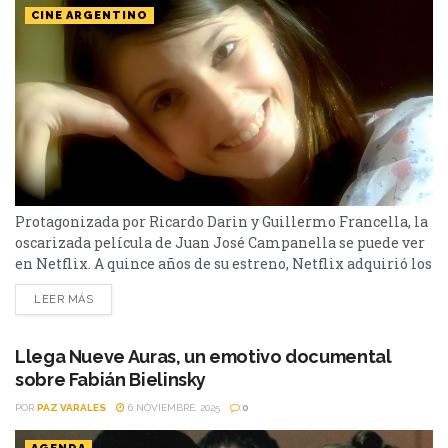
CINE ARGENTINO
Protagonizada por Ricardo Darin y Guillermo Francella, la
oscarizada película de Juan José Campanella se puede ver
en Netflix. A quince años de su estreno, Netflix adquirió los
derechos de la película que supo llevar al cine argentino a
LEER MÁS
la cima del mundo audiovisual. Se trata de El Secreto de
sus ojos, la película protagonizada por Ricardo Darín,
Soledad Villamil,...
Llega Nueve Auras, un emotivo documental
sobre Fabián Bielinsky
POR
PAZ VARALES
6 NOVIEMBRE, 2025
0