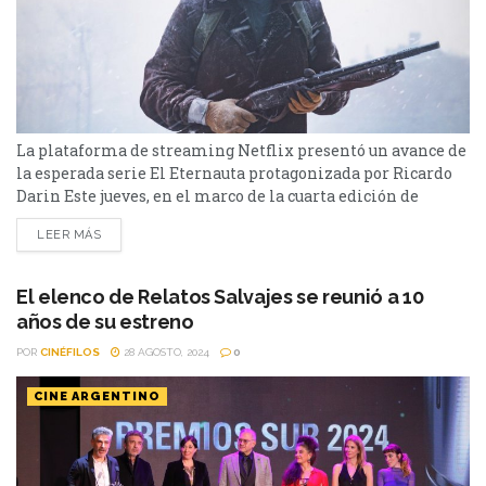
La plataforma de streaming Netflix presentó un avance de
la esperada serie El Eternauta protagonizada por Ricardo
Darin Este jueves, en el marco de la cuarta edición de
Geeked Week, el evento exclusivo de Netflix para fans de
LEER MÁS
todo el mundo, se dio a conocer un primer adelanto de la
esperada serie El Eternauta. Se trata de la primera
adaptación audiovisual...
El elenco de Relatos Salvajes se reunió a 10
años de su estreno
POR
CINÉFILOS
28 AGOSTO, 2024
0
CINE ARGENTINO