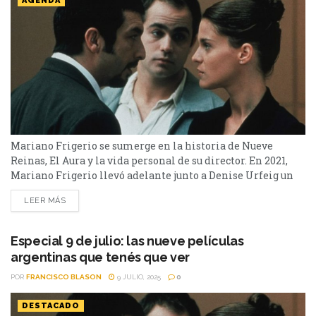
AGENDA
Mariano Frigerio se sumerge en la historia de Nueve
Reinas, El Aura y la vida personal de su director. En 2021,
Mariano Frigerio llevó adelante junto a Denise Urfeig un
documental sobre los fanáticos de "Esperando la Carroza"
LEER MÁS
(Carroceros) que profundiza en el fenómeno detrás de la
mítica película argentina de Alejandro Doria; en 2024 la
misma dupla estrenó Leyenda...
Especial 9 de julio: las nueve películas
argentinas que tenés que ver
POR
FRANCISCO BLASON
9 JULIO, 2025
0
DESTACADO