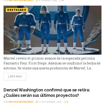
POR
MATIAS DEVINCENZI
4 FEBRERO, 2025
0
DESTACADO
Marvel reveló el primer avance de la esperada película
Fantastic Four: First Steps. Además se confirmó la fecha de
estreno. Se viene una nueva producción de Marvel. La
misma será Fantastic Four: First Steps, con Pedro Pascal
LEER MÁS
como el encargado de dar vida a Reed Richards/Mr.
Fantastic, Vanessa Kirby será Sue Storm/Mujer invisible,
Joseph Quinn será Johnny Storm/Antorcha humana, y...
Denzel Washington confirmó que se retira:
¿Cuáles serán sus últimos proyectos?
POR
MATIAS DEVINCENZI
12 NOVIEMBRE, 2024
0