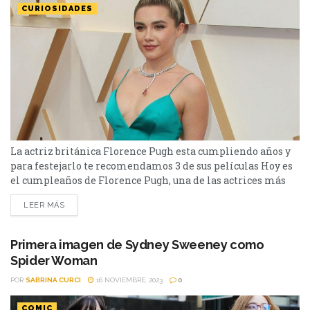
CURIOSIDADES
La actriz británica Florence Pugh esta cumpliendo años y
para festejarlo te recomendamos 3 de sus películas Hoy es
el cumpleaños de Florence Pugh, una de las actrices más
aclamadas de Hollywood, y que formó parte de algunas de
LEER MÁS
las películas más reconocidas de los últimos años. En los
últimos años se ha destacado por su gran talento que nos...
Primera imagen de Sydney Sweeney como
Spider Woman
POR
SABRINA CURCI
16 NOVIEMBRE, 2023
0
COMIC