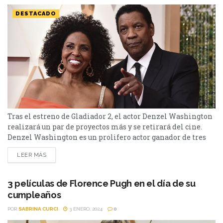
DESTACADO
Tras el estreno de Gladiador 2, el actor Denzel Washington
realizará un par de proyectos más y se retirará del cine.
Denzel Washington es un prolifero actor ganador de tres
Globo de Oro, un Premio del Sindicato de Actores, un
LEER MÁS
premio Tony y dos premios Óscar; estos por las cintas Glory
como mejor actor de reparto en 1989, y por...
3 películas de Florence Pugh en el día de su
cumpleaños
POR
SABRINA CURCI
3 ENERO, 2024
0