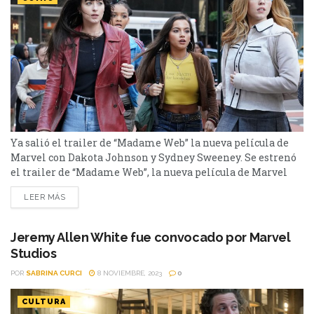
Ya salió el trailer de “Madame Web” la nueva película de
Marvel con Dakota Johnson y Sydney Sweeney. Se estrenó
el trailer de “Madame Web”, la nueva película de Marvel
que forma parte del Universo de Spiderman. En esta nueva
LEER MÁS
película tendremos a Dakota Johnson interpretando a
Cassandra Webb (Madame Web), el personaje principal, y
Sydney Sweeney será Julia Carpenter...
Jeremy Allen White fue convocado por Marvel
Studios
POR
SABRINA CURCI
8 NOVIEMBRE, 2023
0
CULTURA