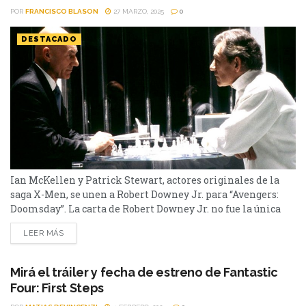
POR
FRANCISCO BLASON
27 MARZO, 2025
0
DESTACADO
Ian McKellen y Patrick Stewart, actores originales de la
saga X-Men, se unen a Robert Downey Jr. para “Avengers:
Doomsday”. La carta de Robert Downey Jr. no fue la única
que Marvel tenía bajo la manga para que Avengers:
LEER MÁS
Doomsday sea un éxito rotundo en la taquilla. La nueva
película tendrá el retorno de Ian McKellen y Patrick
Stewart, que...
Mirá el tráiler y fecha de estreno de Fantastic
Four: First Steps