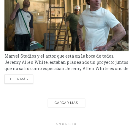
Marvel Studios y el actor que está en la boca de todos,
Jeremy Allen White, estaban planeando un proyecto juntos
que no salió como esperaban Jeremy Allen White es uno de
los actores más codiciados en la actualidad gracias al papel
LEER MÁS
que lo llevó a la fama, con el cual ha ganado su primer
premio Globo de Oro, donde interpreta...
CARGAR MÁS
ANUNCIO