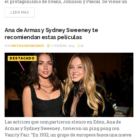
el protagonismo de Evans, Johnson y Pascal. Se viene un
nuevo romance que seguro dará que hablar: Materialists o
LEER MÁS
Materialistas. La nueva cinta que está dirigida y escrita por
Celine Song (Past Lives); y protagonizada por Dakota
Johnson, Chris Evans y...
Ana de Armas y Sydney Sweeney te
recomiendan estas películas
POR
MATIAS DEVINCENZI
7 FEBRERO, 2025
0
DESTACADO
Las actrices que compartieron elenco en Eden, Ana de
Armas y Sydney Sweeney , tuvieron un ping pong con
Vanity Fair. “En 1932, un grupo de europeos busca una nueva