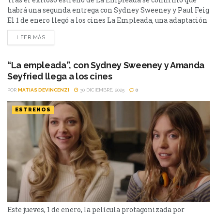
habrá una segunda entrega con Sydney Sweeney y Paul Feig
El 1 de enero llegó a los cines La Empleada, una adaptación
inquietante de la novela homónima de Freida McFadden y,
LEER MÁS
tras su exitoso estreno que ya lleva una recaudación de 133
millones de dólares en la taquilla a nivel...
“La empleada”, con Sydney Sweeney y Amanda
Seyfried llega a los cines
POR
MATIAS DEVINCENZI
30 DICIEMBRE, 2025
0
ESTRENOS
Este jueves, 1 de enero, la película protagonizada por