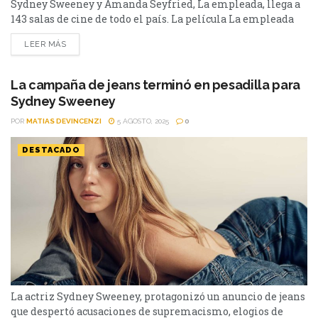
Sydney Sweeney y Amanda Seyfried, La empleada, llega a
143 salas de cine de todo el país. La película La empleada
(The Housemaid), dirigida por el aclamado cineasta Paul
LEER MÁS
Feig, llegará a la cartelera argentina este jueves 1 de enero
de 2026. Sydney Sweeney (Euphoria) y Amanda Seyfried
(The Dropout), quienes...
La campaña de jeans terminó en pesadilla para
Sydney Sweeney
POR
MATIAS DEVINCENZI
5 AGOSTO, 2025
0
DESTACADO
La actriz Sydney Sweeney, protagonizó un anuncio de jeans
que despertó acusaciones de supremacismo, elogios de