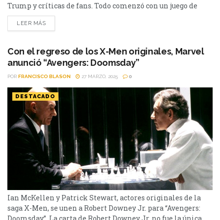
Trump y críticas de fans. Todo comenzó con un juego de
palabras. American Eagle lanzó a mediados de julio su
LEER MÁS
nueva campaña publicitaria protagonizada por Sydney
Sweeney, titulada “Sydney Sweeney has great jeans”. El
comercial —breve y de tono casual— incluía frases como
Con el regreso de los X-Men originales, Marvel
“Genes...
anunció “Avengers: Doomsday”
POR
FRANCISCO BLASON
27 MARZO, 2025
0
DESTACADO
Ian McKellen y Patrick Stewart, actores originales de la
saga X-Men, se unen a Robert Downey Jr. para “Avengers:
Doomsday”. La carta de Robert Downey Jr. no fue la única