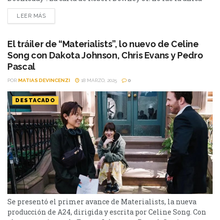
que Marvel tenía bajo la manga para que Avengers:
LEER MÁS
Doomsday sea un éxito rotundo en la taquilla. La nueva
película tendrá el retorno de Ian McKellen y Patrick
Stewart, que...
El tráiler de “Materialists”, lo nuevo de Celine
Song con Dakota Johnson, Chris Evans y Pedro
Pascal
POR
MATIAS DEVINCENZI
18 MARZO, 2025
0
DESTACADO
Se presentó el primer avance de Materialists, la nueva
producción de A24, dirigida y escrita por Celine Song. Con