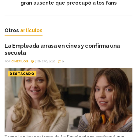
gran ausente que preocupó a los fans
Otros
artículos
La Empleada arrasa en cines y confirma una
secuela
POR
CINÉFILOS
7 ENERO, 2026
0
DESTACADO
Tras el exitoso estreno de La Empleada se confirmó que