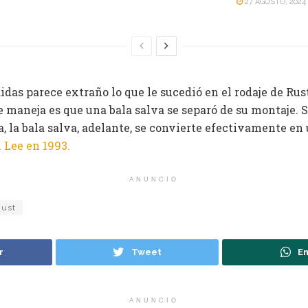
27 AGOSTO, 2024
das parece extraño lo que le sucedió en el rodaje de Rus
 maneja es que una bala salva se separó de su montaje. Si
, la bala salva, adelante, se convierte efectivamente en 
 Lee en 1993.
ANUNCIO
Rust
r
Tweet
En
ANUNCIO