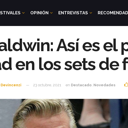
STIVALES
OPINIÓN
ENTREVISTAS
RECOMENDA
ldwin: Así es el
d en los sets de 
 Devincenzi
23 octubre, 2021
en
Destacado
,
Novedades