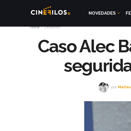
NOVEDADES
FE
Home
Destacado
Caso Alec Ba
segurida
por
Matias