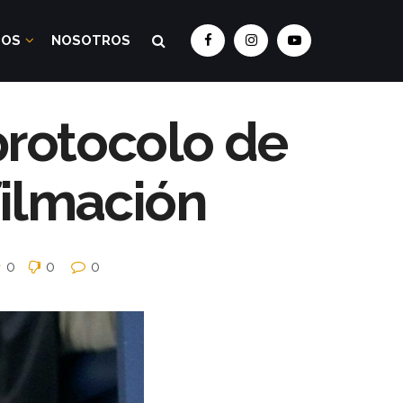
DOS
NOSOTROS
 protocolo de
filmación
0
0
0