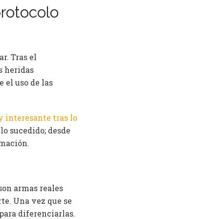
protocolo
r. Tras el
s heridas
e el uso de las
 interesante tras lo
ó lo sucedido; desde
lmación.
 son armas reales
te. Una vez que se
para diferenciarlas.