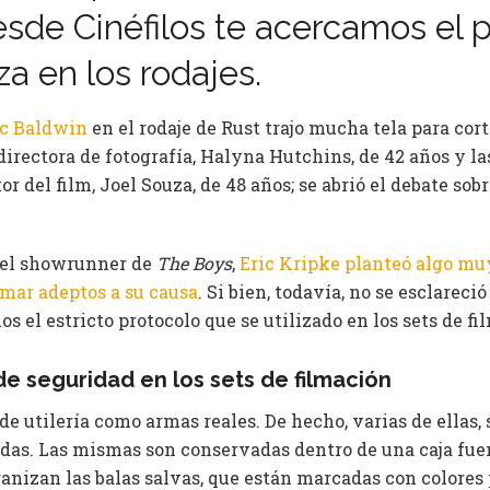
esde Cinéfilos te acercamos el 
za en los rodajes.
c Baldwin
en el rodaje de Rust trajo mucha tela para corta
directora de fotografía, Halyna Hutchins, de 42 años y la
r del film, Joel Souza, de 48 años; se abrió el debate sobr
e el showrunner de
The Boys
,
Eric Kripke planteó algo muy
umar adeptos a su causa
. Si bien, todavía, no se esclareci
os el estricto protocolo que se utilizado en los sets de fi
e seguridad en los sets de filmación
 de utilería como armas reales. De hecho, varias de ellas,
das. Las mismas son conservadas dentro de una caja fuer
rganizan las balas salvas, que están marcadas con colores 