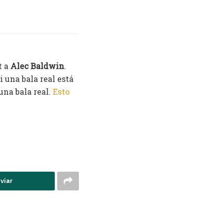
t a
Alec Baldwin
.
 una bala real está
una bala real.
Esto
viar