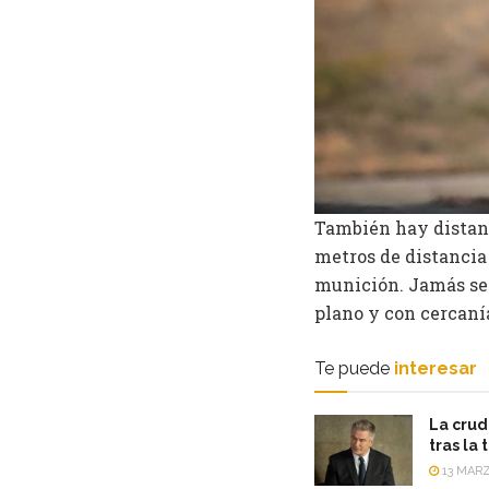
También hay distanc
metros de distancia
munición. Jamás se 
plano y con cercanía
Te puede
interesar
La crud
tras la
13 MARZ