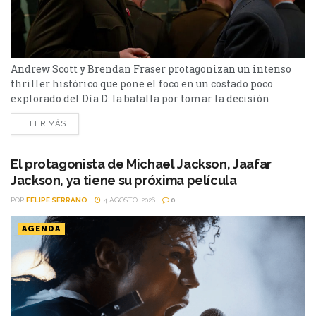
Andrew Scott y Brendan Fraser protagonizan un intenso
thriller histórico que pone el foco en un costado poco
explorado del Día D: la batalla por tomar la decisión
correcta cuando el tiempo podía definir el destino de
LEER MÁS
miles de personas en Pressure. Después de décadas de
películas sobre la Segunda Guerra Mundial, parecía difícil
encontrar una historia inédita sobre uno...
El protagonista de Michael Jackson, Jaafar
Jackson, ya tiene su próxima película
POR
FELIPE SERRANO
4 AGOSTO, 2026
0
AGENDA