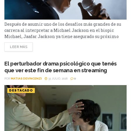
Después de asumir uno de los desafíos más grandes de su
carrera al interpretar a Michael Jackson en el biopic
Michael, Jaafar Jackson ya tiene asegurado su próximo
paso en Hollywood. El actor fue confirmado como parte del
LEER MÁS
elenco de una nueva película de acción que estará
encabezada por un ganador del Premio Oscar cuya figura ha
estado rodeada de...
El perturbador drama psicológico que tenés
que ver este fin de semana en streaming
POR
MATIAS DEVINCENZI
31 JULIO, 2026
0
DESTACADO