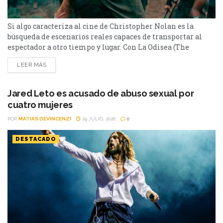
Si algo caracteriza al cine de Christopher Nolan es la
búsqueda de escenarios reales capaces de transportar al
espectador a otro tiempo y lugar. Con La Odisea (The
Odyssey), el director volvió a apostar por paisajes
LEER MÁS
imponentes para recrear el viaje de Odiseo. El rodaje se
llevó a cabo en distintos puntos del mundo, con especial
atención a lugares que...
Jared Leto es acusado de abuso sexual por
cuatro mujeres
POR
MATIAS DEVINCENZI
29 JULIO, 2026
0
DESTACADO