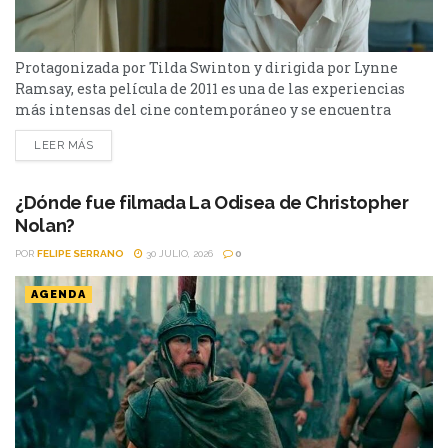
Protagonizada por Tilda Swinton y dirigida por Lynne
Ramsay, esta película de 2011 es una de las experiencias
más intensas del cine contemporáneo y se encuentra
disponible en streaming. Hay películas que entretienen y
LEER MÁS
otras que dejan una marca difícil de borrar. Tenemos que
hablar de Kevin (2011) pertenece a este último grupo.
Basada en la novela homónima de Lionel...
¿Dónde fue filmada La Odisea de Christopher
Nolan?
POR
FELIPE SERRANO
30 JULIO, 2026
0
AGENDA