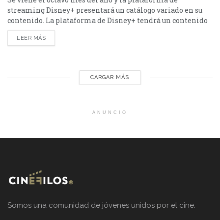
streaming Disney+ presentará un catálogo variado en su
contenido. La plataforma de Disney+ tendrá un contenido
variado durante el mes de agosto. Desde Star Wars: Visions
LEER MÁS
- La Novena Jedi hasta Animales, la lista es extensa.
Conócela a continuación. Los hechiceros más allá de
Waverly Place - Temporada 3...
CARGAR MÁS
ANUNCIO
Somos una comunidad de jóvenes unidos por el cine.