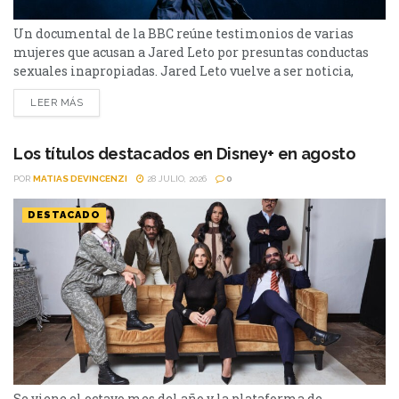
Un documental de la BBC reúne testimonios de varias
mujeres que acusan a Jared Leto por presuntas conductas
sexuales inapropiadas. Jared Leto vuelve a ser noticia,
aunque esta vez lejos de la pantalla. El actor ganador del
LEER MÁS
Oscar y líder de Thirty Seconds to Mars enfrenta una nueva
ola de denuncias tras el estreno del documental "Jared
Leto: Hollywood's Dark...
Los títulos destacados en Disney+ en agosto
POR
MATIAS DEVINCENZI
28 JULIO, 2026
0
DESTACADO
Se viene el octavo mes del año y la plataforma de